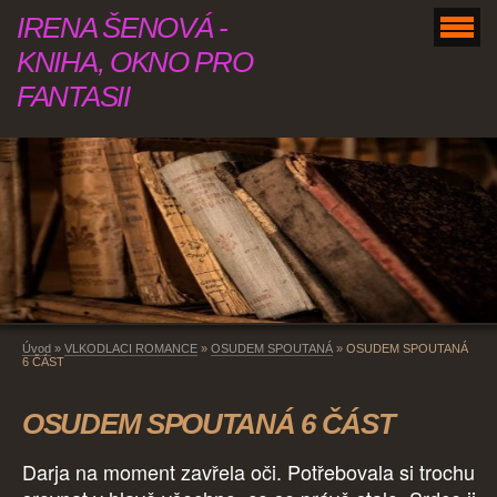
IRENA ŠENOVÁ -
KNIHA, OKNO PRO
FANTASII
Úvod
»
VLKODLACI ROMANCE
»
OSUDEM SPOUTANÁ
»
OSUDEM SPOUTANÁ
6 ČÁST
OSUDEM SPOUTANÁ 6 ČÁST
Darja na moment zavřela oči. Potřebovala si trochu