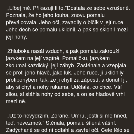
„Líbej mě. Přikazuji ti to."Dostala ze sebe vzrušeně.
Poznala, že ho jeho touha, znovu pomalu
převálcovala. Jeho oči, zavadily o bičík v její ruce.
Jeho dech se pomalu uklidnil, a pak se sklonil mezi
její nohy.
Zhluboka nasál vzduch, a pak pomalu zakroužil
jazykem na její vagíně. Pomaličku, jazykem
zkoumal každičký, její záhyb. Zasténala a vzepjala
se proti jeho hlavě, jako luk. Jeho ruce, ji uklidnily
protipohybem tak, že ji chytl za zápěstí, a donutil ji,
aby si chytla nohy rukama. Udělala, co chce. Vší
silou, si stáhla nohy od sebe, a on se hladově vrhl
mezi ně.
„Už to nevydržím, Zorane. Umřu, jestli si mě hned,
teď, nevezmeš." Sténala, pomalu šílená vášní.
Zadýchaně se od ní odtáhl a zavřel oči. Celé tělo se