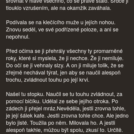
srovnat v hlavě všechno, co se právě stalo. Srdce ji
tlouklo vzrušením, ale na okamžik zaváhala.
Podívala se na klečícího muže u jejích nohou.
Znovu seděl, ve své podřízené poloze, a ani se
nepohnul.
Před očima se ji přehrály všechny ty promarněné
roky, které si myslela, že ji nechce. Že ji nemiluje.
Do očí se ji vehnaly slzy. A on ji miluje tolik, že se
zřejmě nechával týrat, jen aby se naučil alespoň
trochu, zvládnout touhu po její krvi.
Našel tu stopku. Naučil se tu touhu zvládnout, za
pomocí bičíku. Udělal ze sebe jejího otroka. Po
zádech ji přejel mráz.Nevěděla, jestli zrovna tohle,
je její šálek kafe. Jestli zrovna tohle chce. Ale jedno
bylo jisté. Toužila po něm. Milovala ho. A jestli
alespoň takhle, můžou být spolu, zkusí to. Určitě.