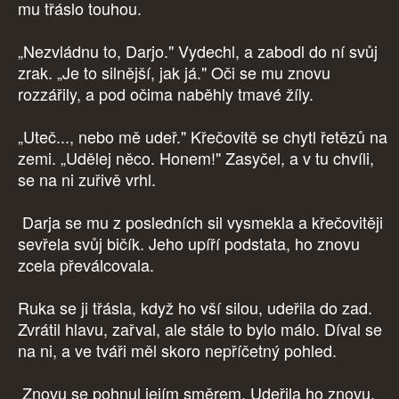
mu třáslo touhou.
„Nezvládnu to, Darjo." Vydechl, a zabodl do ní svůj
zrak. „Je to silnější, jak já." Oči se mu znovu
rozzářily, a pod očima naběhly tmavé žíly.
„Uteč..., nebo mě udeř." Křečovitě se chytl řetězů na
zemi. „Udělej něco. Honem!" Zasyčel, a v tu chvíli,
se na ni zuřivě vrhl.
Darja se mu z posledních sil vysmekla a křečovitěji
sevřela svůj bičík. Jeho upíří podstata, ho znovu
zcela převálcovala.
Ruka se ji třásla, když ho vší silou, udeřila do zad.
Zvrátil hlavu, zařval, ale stále to bylo málo. Díval se
na ni, a ve tváři měl skoro nepříčetný pohled.
Znovu se pohnul jejím směrem. Udeřila ho znovu.