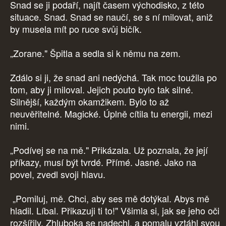
Snad se ji podaří, najít časem východisko, z této
situace. Snad. Snad se naučí, se s ní milovat, aniž
by musela mít po ruce svůj bičík.
„Zorane." Špitla a sedla si k němu na zem.
Zdálo si ji, že snad ani nedýchá. Tak moc toužila po
tom, aby ji miloval. Jejich pouto bylo tak silné.
Silnější, každým okamžikem. Bylo to až
neuvěřitelné. Magické. Úplně cítila tu energii, mezi
nimi.
„Podívej se na mě." Přikázala. Už poznala, že její
příkazy, musí být tvrdé. Přímé. Jasné. Jako na
povel, zvedl svoji hlavu.
„Pomiluj, mě. Chci, aby ses mě dotýkal. Abys mě
hladil. Líbal. Přikazuji ti to!" Všimla si, jak se jeho oči
rozšířily. Zhluboka se nadechl, a pomalu vztáhl svou