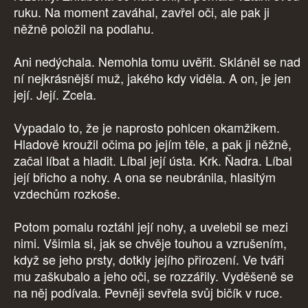
ruku. Na moment zaváhal, zavřel oči, ale pak ji
něžně položil na podlahu.
Ani nedýchala. Nemohla tomu uvěřit. Skláněl se nad
ní nejkrásnější muž, jakého kdy viděla. A on, je jen
její. Její. Zcela.
Vypadalo to, že je naprosto pohlcen okamžikem.
Hladově kroužil očima po jejím těle, a pak ji něžně,
začal líbat a hladit. Líbal její ústa. Krk. Ňadra. Líbal
její břicho a nohy. A ona se neubránila, hlasitým
vzdechům rozkoše.
Potom pomalu roztáhl její nohy, a uvelebil se mezi
nimi. Všimla si, jak se chvěje touhou a vzrušením,
když se jeho prsty, dotkly jejího přirození. Ve tváři
mu zaškubalo a jeho oči, se rozzářily. Vyděšeně se
na něj podívala. Pevněji sevřela svůj bičík v ruce.