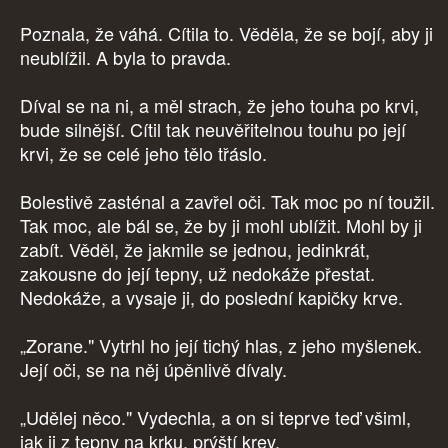
Poznala, že váhá. Cítila to. Věděla, že se bojí, aby ji
neublížil. A byla to pravda.
Díval se na ni, a měl strach, že jeho touha po krvi,
bude silnější. Cítil tak neuvěřitelnou touhu po její
krvi, že se celé jeho tělo třáslo.
Bolestivě zasténal a zavřel oči. Tak moc po ní toužil.
Tak moc, ale bál se, že by ji mohl ublížit. Mohl by ji
zabít. Věděl, že jakmile se jednou, jedinkrát,
zakousne do její tepny, už nedokáže přestat.
Nedokáže, a vysaje ji, do poslední kapičky krve.
„Zorane." Vytrhl ho její tichý hlas, z jeho myšlenek.
Její oči, se na něj úpěnlivě dívaly.
„Udělej něco." Vydechla, a on si teprve teď všiml,
jak ji z tepny na krku, prýští krev.