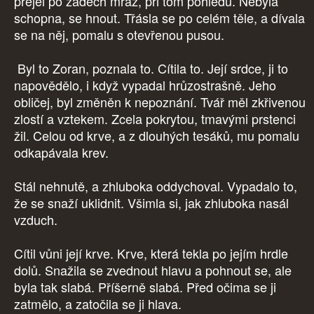
přejel po zádech mráz, při tom pohledu. Nebyla
schopna, se hnout. Třásla se po celém těle, a dívala
se na něj, pomalu s otevřenou pusou.
Byl to Zoran, poznala to. Cítila to. Její srdce, ji to
napovědělo, i když vypadal hrůzostrašně. Jeho
obličej, byl změněn k nepoznání. Tvář měl zkřivenou
zlostí a vztekem. Zcela pokrytou, tmavými prstenci
žil. Celou od krve, a z dlouhých tesáků, mu pomalu
odkapávala krev.
Stál nehnutě, a zhluboka oddychoval. Vypadalo to,
že se snaží uklidnit. Všimla si, jak zhluboka nasál
vzduch.
Cítil vůni její krve. Krve, která tekla po jejím hrdle
dolů. Snažila se zvednout hlavu a pohnout se, ale
byla tak slabá. Příšerně slabá. Před očima se ji
zatmělo, a zatočila se ji hlava.