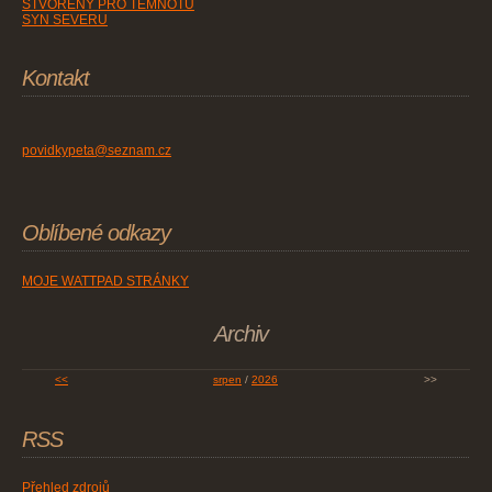
STVOŘENÝ PRO TEMNOTU
SYN SEVERU
Kontakt
povidkypeta@seznam.cz
Oblíbené odkazy
MOJE WATTPAD STRÁNKY
Archiv
<<
srpen
/
2026
>>
RSS
Přehled zdrojů