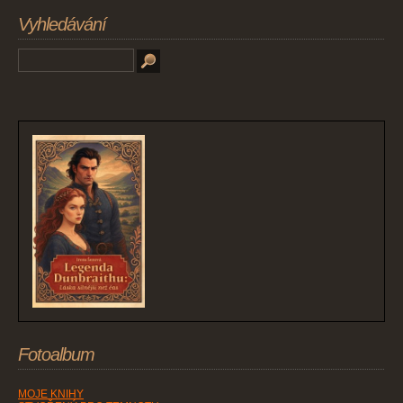
Vyhledávání
Fotoalbum
MOJE KNIHY