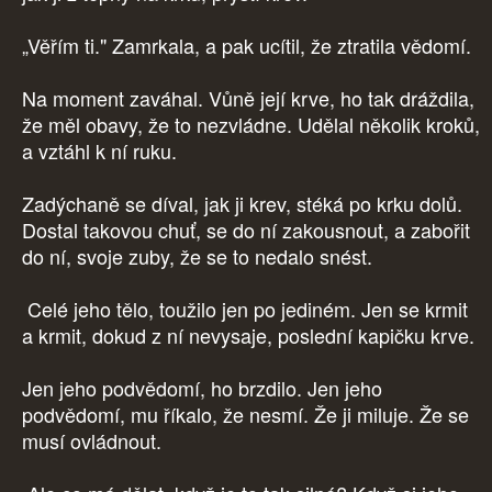
„Věřím ti." Zamrkala, a pak ucítil, že ztratila vědomí.
Na moment zaváhal. Vůně její krve, ho tak dráždila,
že měl obavy, že to nezvládne. Udělal několik kroků,
a vztáhl k ní ruku.
Zadýchaně se díval, jak ji krev, stéká po krku dolů.
Dostal takovou chuť, se do ní zakousnout, a zabořit
do ní, svoje zuby, že se to nedalo snést.
Celé jeho tělo, toužilo jen po jediném. Jen se krmit
a krmit, dokud z ní nevysaje, poslední kapičku krve.
Jen jeho podvědomí, ho brzdilo. Jen jeho
podvědomí, mu říkalo, že nesmí. Že ji miluje. Že se
musí ovládnout.