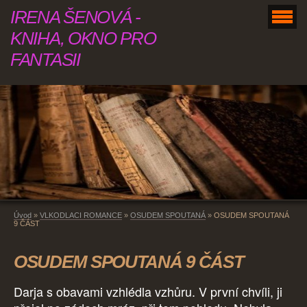
IRENA ŠENOVÁ -
KNIHA, OKNO PRO
FANTASII
Úvod
»
VLKODLACI ROMANCE
»
OSUDEM SPOUTANÁ
»
OSUDEM SPOUTANÁ
9 ČÁST
OSUDEM SPOUTANÁ 9 ČÁST
Darja s obavami vzhlédla vzhůru. V první chvíli, ji