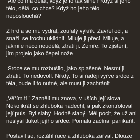
Ale co má dělat, když je to tak silné? Když si jeho
tělo, dělá, co chce? Když ho jeho tělo
neposlouchá?
Z hrdla se mu vydral, zoufalý výkřik. Zavřel oči, a
snažil se trochu uklidnit. Miluje ji přeci. Miluje, a
jakmile něco neudělá, ztratí ji. Zemře. To zjištění,
jím projelo jako čepel nože.
Srdce se mu rozbušilo, jako splašené. Nesmí ji
ztratit. To nedovolí. Nikdy. To si raději vyrve srdce z
těla, bude li to nutné, ale musí ji zachránit.
„Věřím ti." Zazněli mu znova, v uších její slova.
Několikrát se zhluboka nadechl, a pak zkontroloval
její puls. Byl slabý. Hodně slabý. Měl pocit, že už ani
neslyší tlukot jejího srdce. Pomalu začínal panikařit.
Postavil se, roztáhl ruce a zhluboka zařval. Dlouze