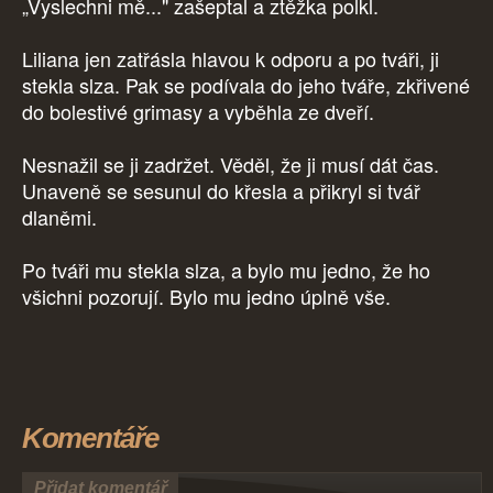
„Vyslechni mě..." zašeptal a ztěžka polkl.
Liliana jen zatřásla hlavou k odporu a po tváři, ji
stekla slza. Pak se podívala do jeho tváře, zkřivené
do bolestivé grimasy a vyběhla ze dveří.
Nesnažil se ji zadržet. Věděl, že ji musí dát čas.
Unaveně se sesunul do křesla a přikryl si tvář
dlaněmi.
Po tváři mu stekla slza, a bylo mu jedno, že ho
všichni pozorují. Bylo mu jedno úplně vše.
Komentáře
Přidat komentář