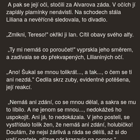
A pak se její oči, stočili za Alvarova záda. V očích jí
zaplály plamínky nenávisti. Na schodech stála
Liliana a nevěřícně sledovala, to divadlo.
„Zmlkni, Tereso!" okřikl ji Ian. Cítil obavy svého alfy.
„Ty mi nemáš co poroučet!" vyprskla jeho směrem,
a zadívala se do překvapených, Lilianiných očí.
„Ano! Šukal se mnou tolikrát..., a tak..., o čem se ti
ani nezdá." Cedila skrz zuby, evidentně potěšena,
její reakcí.
„Nemáš ani zdání, co se mnou dělal, a sakra se mu
to líbilo. A ne jenom se mnou..., nedokážeš ho
uspokojit. Ani já, to nedokázala. V jeho posteli, se
vystřídalo tolik žen, že nemáš ani zdání, holubičko!
Doufám, že nejsi žárlivá a ráda se dělíš, až si do
vaší postele, přizve pár krasavic na pomoc."