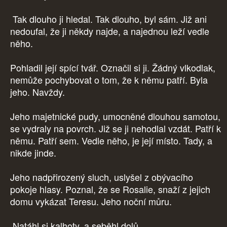
Tak dlouho ji hledal. Tak dlouho, byl sám. Již ani
nedoufal, že ji někdy najde, a najednou leží vedle
něho.
Pohladil její spící tvář. Označil si ji. Žádný vlkodlak,
nemůže pochybovat o tom, že k němu patří. Byla
jeho. Navždy.
Jeho majetnické pudy, umocněné dlouhou samotou,
se vydraly na povrch. Již se ji nehodlal vzdát. Patří k
němu. Patří sem. Vedle něho, je její místo. Tady, a
nikde jinde.
Jeho nadpřirozený sluch, uslyšel z obývacího
pokoje hlasy. Poznal, že se Rosalie, snaží z jejich
domu vykázat Teresu. Jeho noční můru.
Natáhl si kalhoty, a seběhl dolů.