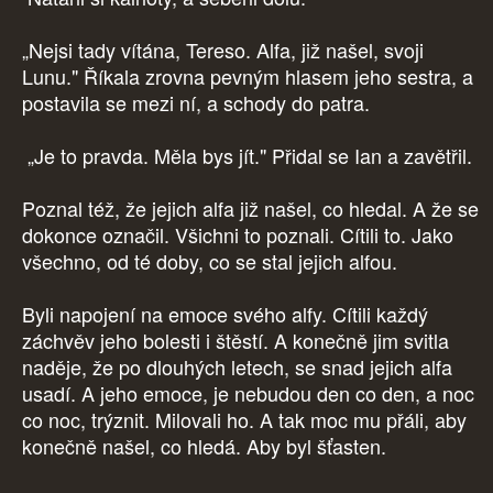
„Nejsi tady vítána, Tereso. Alfa, již našel, svoji
Lunu." Říkala zrovna pevným hlasem jeho sestra, a
postavila se mezi ní, a schody do patra.
„Je to pravda. Měla bys jít." Přidal se Ian a zavětřil.
Poznal též, že jejich alfa již našel, co hledal. A že se
dokonce označil. Všichni to poznali. Cítili to. Jako
všechno, od té doby, co se stal jejich alfou.
Byli napojení na emoce svého alfy. Cítili každý
záchvěv jeho bolesti i štěstí. A konečně jim svitla
naděje, že po dlouhých letech, se snad jejich alfa
usadí. A jeho emoce, je nebudou den co den, a noc
co noc, trýznit. Milovali ho. A tak moc mu přáli, aby
konečně našel, co hledá. Aby byl šťasten.