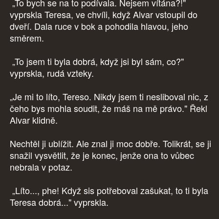
„To bych se na to podívala. Nejsem vítána?!"
vyprskla Teresa, ve chvíli, když Alvar vstoupil do
dveří. Dala ruce v bok a pohodila hlavou, jeho
směrem.
„To jsem ti byla dobrá, když jsi byl sám, co?"
vyprskla, rudá vzteky.
„Je mi to líto, Tereso. Nikdy jsem ti nesliboval nic, z
čeho bys mohla soudit, že máš na mě právo." Řekl
Alvar klidně.
Nechtěl ji ublížit. Ale znal ji moc dobře. Tolikrát, se ji
snažil vysvětlit, že je konec, jenže ona to vůbec
nebrala v potaz.
„Líto..., phe! Když sis potřeboval zašukat, to ti byla
Teresa dobrá..." vyprskla.