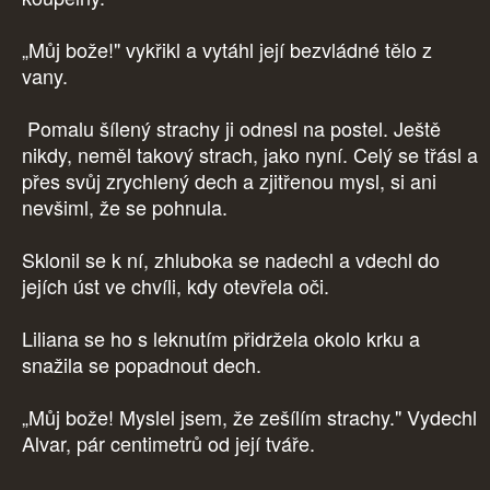
„Můj bože!" vykřikl a vytáhl její bezvládné tělo z
vany.
Pomalu šílený strachy ji odnesl na postel. Ještě
nikdy, neměl takový strach, jako nyní. Celý se třásl a
přes svůj zrychlený dech a zjitřenou mysl, si ani
nevšiml, že se pohnula.
Sklonil se k ní, zhluboka se nadechl a vdechl do
jejích úst ve chvíli, kdy otevřela oči.
Liliana se ho s leknutím přidržela okolo krku a
snažila se popadnout dech.
„Můj bože! Myslel jsem, že zešílím strachy." Vydechl
Alvar, pár centimetrů od její tváře.