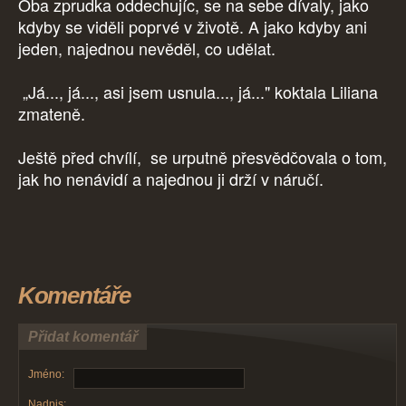
Oba zprudka oddechujíc, se na sebe dívaly, jako
kdyby se viděli poprvé v životě. A jako kdyby ani
jeden, najednou nevěděl, co udělat.
„Já..., já..., asi jsem usnula..., já..." koktala Liliana
zmateně.
Ještě před chvílí, se urputně přesvědčovala o tom,
jak ho nenávidí a najednou ji drží v náručí.
Komentáře
Přidat komentář
Jméno:
Nadpis: