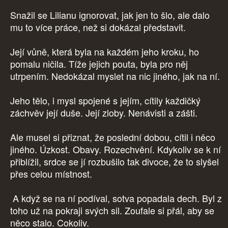
Snažil se Lilianu ignorovat, jak jen to šlo, ale dalo
mu to více práce, než si dokázal představit.
Její vůně, která byla na každém jeho kroku, ho
pomalu ničila. Tíže jejich pouta, byla pro něj
utrpením. Nedokázal myslet na nic jiného, jak na ní.
Jeho tělo, i mysl spojené s jejím, cítily každičký
záchvěv její duše. Její zloby. Nenávisti a zášti.
Ale musel si přiznat, že poslední dobou, cítil i něco
jiného. Úzkost. Obavy. Rozechvění. Kdykoliv se k ní
přiblížil, srdce se jí rozbušilo tak divoce, že to slyšel
přes celou místnost.
A když se na ní podíval, sotva popadala dech. Byl z
toho už na pokraji svých sil. Zoufale si přál, aby se
něco stalo. Cokoliv.