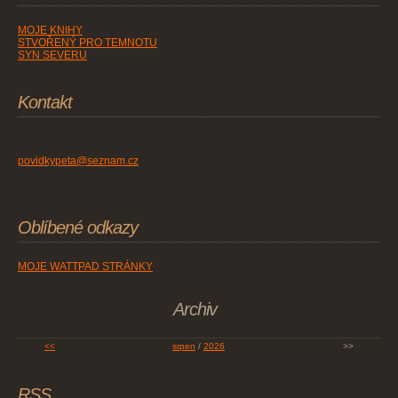
MOJE KNIHY
STVOŘENÝ PRO TEMNOTU
SYN SEVERU
Kontakt
povidkypeta@seznam.cz
Oblíbené odkazy
MOJE WATTPAD STRÁNKY
Archiv
<<
srpen
/
2026
>>
RSS