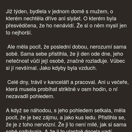
Již týden, bydlela v jednom domě s mužem, o
kterém nechtěla dříve ani slyšet. O kterém byla
přesvědčena, že ho nenávidí. Že si o něm myslí jen
to nejhorší.
Ale měla pocit, že poslední dobou, nerozumí sama
sobě. Sama sebe přistihla, že ji den ode dne, jeho
netečnost vůči její osobě, značně rozlaďuje. Vůbec
si jí nevšímal. Jako kdyby byla vzduch.
Celé dny, trávil v kanceláři a pracoval. Ani u večeře,
která musela probíhat striktně v osm hodin, o ní
nezavadil pohledem.
A když se náhodou, s jeho pohledem setkala, měla
pocit, že je bez zájmu, a jako kus ledu. Přistihla se,
že je z toho nervózní. Že ji to není milé, jak si sama
sobě nalhávala. A že ji to vlastně docela vadí.