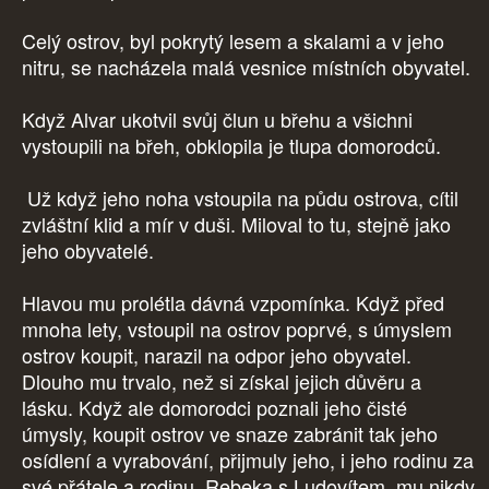
Celý ostrov, byl pokrytý lesem a skalami a v jeho
nitru, se nacházela malá vesnice místních obyvatel.
Když Alvar ukotvil svůj člun u břehu a všichni
vystoupili na břeh, obklopila je tlupa domorodců.
Už když jeho noha vstoupila na půdu ostrova, cítil
zvláštní klid a mír v duši. Miloval to tu, stejně jako
jeho obyvatelé.
Hlavou mu prolétla dávná vzpomínka. Když před
mnoha lety, vstoupil na ostrov poprvé, s úmyslem
ostrov koupit, narazil na odpor jeho obyvatel.
Dlouho mu trvalo, než si získal jejich důvěru a
lásku. Když ale domorodci poznali jeho čisté
úmysly, koupit ostrov ve snaze zabránit tak jeho
osídlení a vyrabování, přijmuly jeho, i jeho rodinu za
své přátele a rodinu. Rebeka s Ludovítem, mu nikdy