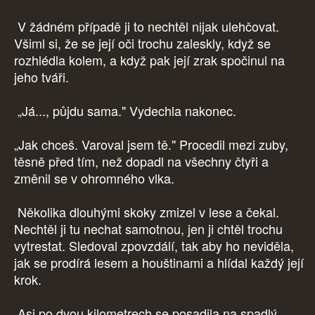
V žádném případě ji to nechtěl nijak ulehčovat.
Všiml si, že se její oči trochu zaleskly, když se
rozhlédla kolem, a když pak její zrak spočinul na
jeho tváři.
„Já..., půjdu sama." Vydechla nakonec.
„Jak chceš. Varoval jsem tě." Procedil mezi zuby,
těsně před tím, než dopadl na všechny čtyři a
změnil se v ohromného vlka.
Několika dlouhými skoky zmizel v lese a čekal.
Nechtěl ji tu nechat samotnou, jen ji chtěl trochu
vytrestat. Sledoval zpovzdálí, tak aby ho neviděla,
jak se prodírá lesem a houštinami a hlídal každý její
krok.
Asi po dvou kilometrech se posadila na spadlý