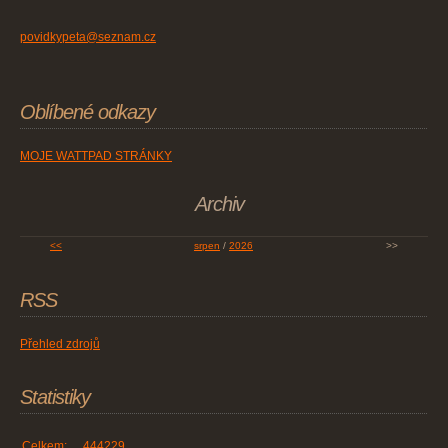
povidkypeta@seznam.cz
Oblíbené odkazy
MOJE WATTPAD STRÁNKY
Archiv
<<
srpen
/
2026
>>
RSS
Přehled zdrojů
Statistiky
Celkem:
444229