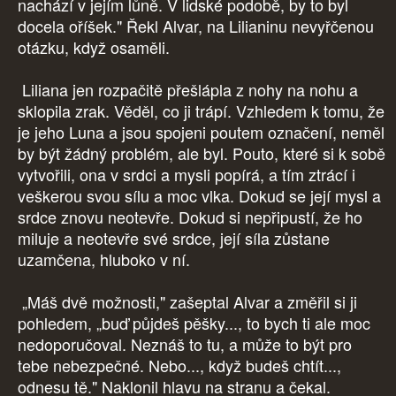
nachází v jejím lůně. V lidské podobě, by to byl
docela oříšek." Řekl Alvar, na Lilianinu nevyřčenou
otázku, když osaměli.
Liliana jen rozpačitě přešlápla z nohy na nohu a
sklopila zrak. Věděl, co ji trápí. Vzhledem k tomu, že
je jeho Luna a jsou spojeni poutem označení, neměl
by být žádný problém, ale byl. Pouto, které si k sobě
vytvořili, ona v srdci a mysli popírá, a tím ztrácí i
veškerou svou sílu a moc vlka. Dokud se její mysl a
srdce znovu neotevře. Dokud si nepřipustí, že ho
miluje a neotevře své srdce, její síla zůstane
uzamčena, hluboko v ní.
„Máš dvě možnosti," zašeptal Alvar a změřil si ji
pohledem, „buď půjdeš pěšky..., to bych ti ale moc
nedoporučoval. Neznáš to tu, a může to být pro
tebe nebezpečné. Nebo..., když budeš chtít...,
odnesu tě." Naklonil hlavu na stranu a čekal.