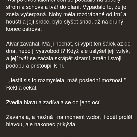
strom a schovala tvář do dlaní. Vypadalo to, že je
zcela vyčerpaná. Nohy měla rozdrápané od trní a
houští a její srdce, bylo slyšet snad, až na druhý
konec ostrova.
Alvar zaváhal. Má ji nechat, si vypít ten šálek až do
dna, nebo ji vysvobodit? Když ale uslyšel její vzlyk,
a její tvář se začala skrápět slzami, změnil svoji
podobu a přistoupil k ní.
„Jestli sis to rozmyslela, máš poslední možnost."
Řekl a čekal.
Zvedla hlavu a zadívala se do jeho očí.
Zaváhala, a možná i na moment vzdor, ji opět prolétl
hlavou, ale nakonec přikývla.