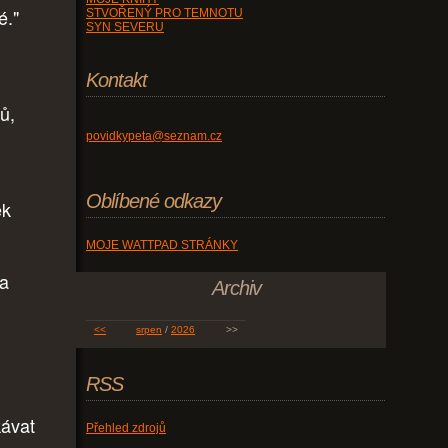
é."
STVOŘENÝ PRO TEMNOTU
SYN SEVERU
Kontakt
ů,
povidkypeta@seznam.cz
Oblíbené odkazy
ek
MOJE WATTPAD STRÁNKY
 a
Archiv
<<
srpen
/
2026
>>
RSS
kávat
Přehled zdrojů