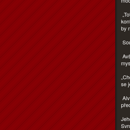
mod
„To
kon
by 
Sou
Avš
mys
„Ch
se j
Alva
pře
Jeh
Svr