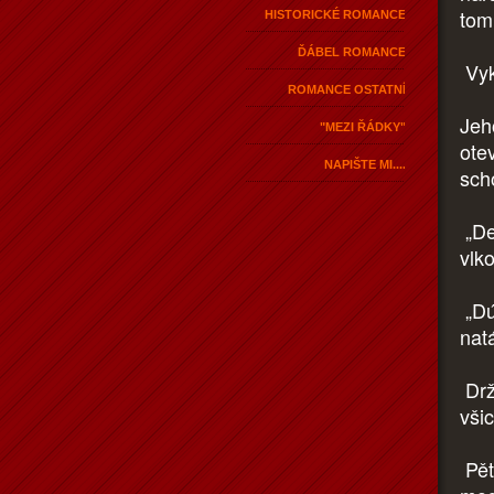
tom
HISTORICKÉ ROMANCE
ĎÁBEL ROMANCE
Vyk
ROMANCE OSTATNÍ
Jeh
"MEZI ŘÁDKY"
ote
NAPIŠTE MI....
sch
„De
vlk
„Dú
nat
Drž
vši
Pět