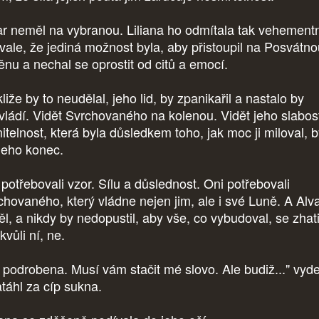
ar neměl na vybranou. Liliana ho odmítala tak vehement
rvale, že jediná možnost byla, aby přistoupil na Posvátn
ěnu a nechal se oprostit od citů a emocí.
iže by to neudělal, jeho lid, by zpanikařil a nastalo by
vládí. Vidět Svrchovaného na kolenou. Vidět jeho slabos
itelnost, která byla důsledkem toho, jak moc ji miloval, 
 jeho konec.
 potřebovali vzor. Sílu a důslednost. Oni potřebovali
chovaného, který vládne nejen jim, ale i své Luně. A Alva
ěl, a nikdy by nedopustil, aby vše, co vybudoval, se zhati
kvůli ní, ne.
 podrobena. Musí vám stačit mé slovo. Ale budiž..." vyd
atáhl za cíp sukna.