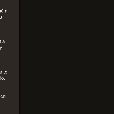
ně a
ou
t a
by
r to
lo.
echl