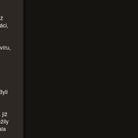
yž
áci,
víru,
Byli
 již
žily
ala