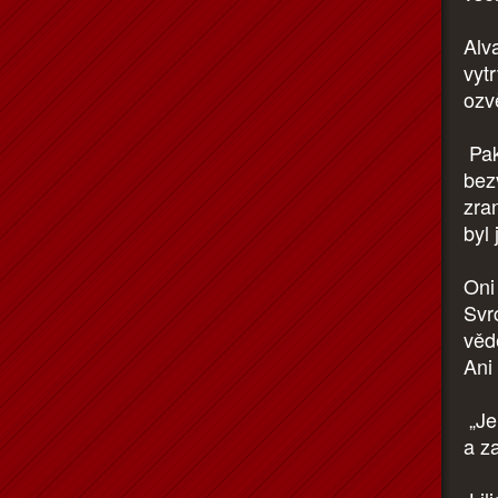
Alv
vyt
ozv
Pakl
bez
zran
byl
Oni
Svr
věd
Ani 
„Je
a z