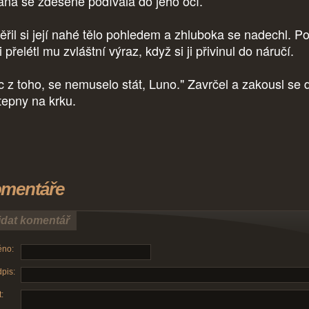
iana se zděšeně podívala do jeho očí.
řil si její nahé tělo pohledem a zhluboka se nadechl. P
i přelétl mu zvláštní výraz, když si ji přivinul do náručí.
c z toho, se nemuselo stát, Luno." Zavrčel a zakousl se 
 tepny na krku.
mentáře
idat komentář
no:
pis:
: