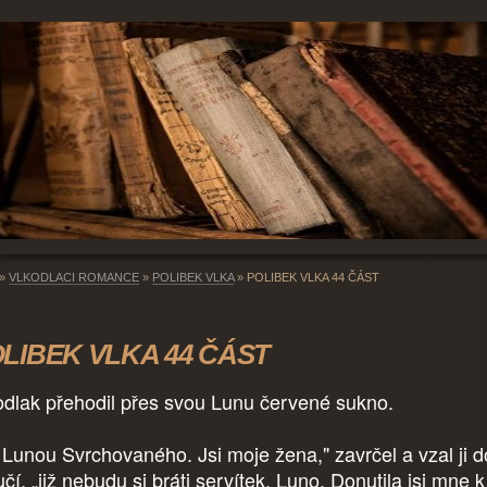
»
VLKODLACI ROMANCE
»
POLIBEK VLKA
»
POLIBEK VLKA 44 ČÁST
LIBEK VLKA 44 ČÁST
odlak přehodil přes svou Lunu červené sukno.
i Lunou Svrchovaného. Jsi moje žena," zavrčel a vzal ji d
čí, „již nebudu si bráti servítek, Luno. Donutila jsi mne k