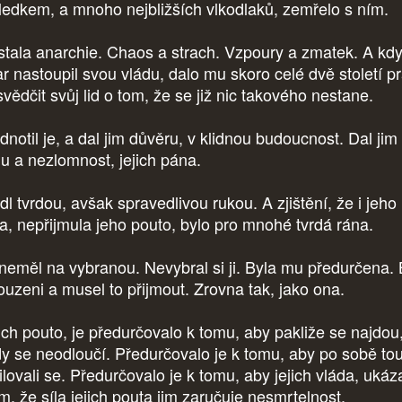
ledkem, a mnoho nejbližších vlkodlaků, zemřelo s ním.
tala anarchie. Chaos a strach. Vzpoury a zmatek. A kd
ar nastoupil svou vládu, dalo mu skoro celé dvě století pr
vědčit svůj lid o tom, že se již nic takového nestane.
notil je, a dal jim důvěru, v klidnou budoucnost. Dal jim 
lu a nezlomnost, jejich pána.
dl tvrdou, avšak spravedlivou rukou. A zjištění, že i jeho
a, nepřijmula jeho pouto, bylo pro mnohé tvrdá rána.
neměl na vybranou. Nevybral si ji. Byla mu předurčena. 
souzeni a musel to přijmout. Zrovna tak, jako ona.
ich pouto, je předurčovalo k tomu, aby pakliže se najdou,
dy se neodloučí. Předurčovalo je k tomu, aby po sobě tou
ilovali se. Předurčovalo je k tomu, aby jejich vláda, ukáz
m, že síla jejich pouta jim zaručuje nesmrtelnost.