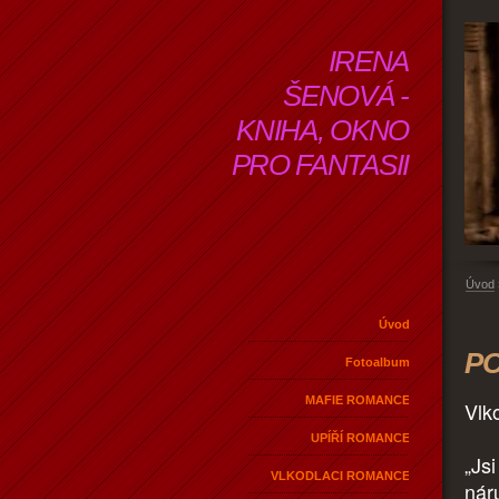
IRENA
ŠENOVÁ -
KNIHA, OKNO
PRO FANTASII
Úvod
Úvod
PO
Fotoalbum
MAFIE ROMANCE
Vlk
UPÍŘÍ ROMANCE
„Js
VLKODLACI ROMANCE
náru