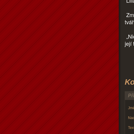
Lil
Změ
tvář
„Ni
její
Ko
Př
Jmé
Nad
Text