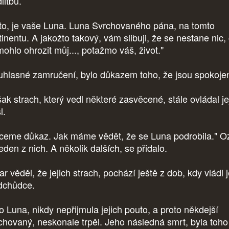
litbu.
to, je vaše Luna. Luna Svrchovaného pána, na tomto
tinentu. A jakožto takový, vám slibuji, že se nestane nic,
mohlo ohrozit můj..., potažmo váš, život."
hlasné zamručení, bylo důkazem toho, že jsou spokojen
ak strach, který vedl některé zasvěcené, stále ovládal je
l.
ceme důkaz. Jak máme vědět, že se Luna podrobila." O
eden z nich. A několik dalších, se přidalo.
r věděl, že jejich strach, pochází ještě z dob, kdy vládl 
dchůdce.
o Luna, nikdy nepřijmula jejich pouto, a proto někdejší
chovaný, neskonale trpěl. Jeho následná smrt, byla toho