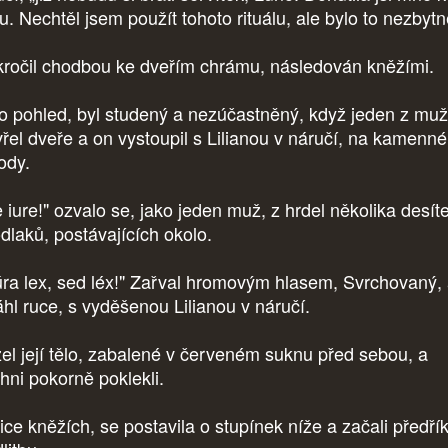
u. Nechtěl jsem použít tohoto rituálu, ale bylo to nezbytn
ročil chodbou ke dveřím chrámu, následován kněžími.
o pohled, byl studený a nezúčastněný, když jeden z muž
vřel dveře a on vystoupil s Lilianou v náručí, na kamenné
ody.
 iure!" ozvalo se, jako jeden muž, z hrdel několika desít
odlaků, postávajících okolo.
ra lex, sed léx!" Zařval hromovým hlasem, Svrchovaný,
áhl ruce, s vyděšenou Lilianou v náručí.
el její tělo, zabalené v červeném suknu před sebou, a
chni pokorně poklekli.
ice kněžích, se postavila o stupínek níže a začali předří