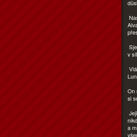
důs
Nas
Alv
přes
Sjed
v sí
Vlá
Lun
On 
si 
Jej
nik
a m
vše