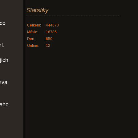
Statistiky
 co
Celkem:
444678
Měsíc:
16785
Den:
850
i.
Online:
12
jich
zval
jeho