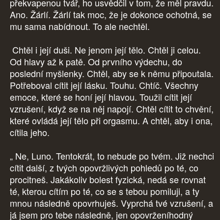
překvapenou tvář, ho usvědčil v tom, že měl pravdu.
Ano. Žárlí. Žárlí tak moc, že je dokonce ochotná, se
mu sama nabídnout. To ale nechtěl.
Chtěl i její duši. Ne jenom její tělo. Chtěl ji celou.
Od hlavy až k patě. Od prvního výdechu, do
poslední myšlenky. Chtěl, aby se k němu připoutala.
Potřeboval cítit její lásku. Touhu. Chtíč. Všechny
emoce, které se honí její hlavou. Toužil cítit její
vzrušení, když se na něj napojí. Chtěl cítit to chvění,
které ovládá její tělo při orgasmu. A chtěl, aby i ona,
cítila jeho.
„ Ne, Luno. Tentokrát, to nebude po tvém. Již nechci
cítit další, z tvých opovržlivých pohledů po té, co
procitneš. Jakákoliv bolest fyzická, nedá se rovnat
té, kterou cítím po té, co se s tebou pomiluji, a ty
mnou následně opovrhuješ. Vyprchá tvé vzrušení, a
já jsem pro tebe následně, jen opovrženíhodný