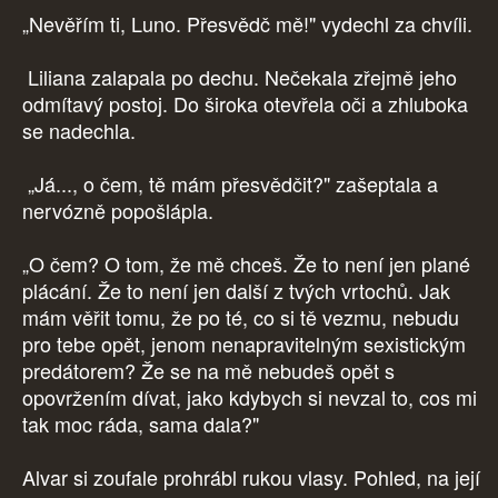
„Nevěřím ti, Luno. Přesvědč mě!" vydechl za chvíli.
Liliana zalapala po dechu. Nečekala zřejmě jeho
odmítavý postoj. Do široka otevřela oči a zhluboka
se nadechla.
„Já..., o čem, tě mám přesvědčit?" zašeptala a
nervózně popošlápla.
„O čem? O tom, že mě chceš. Že to není jen plané
plácání. Že to není jen další z tvých vrtochů. Jak
mám věřit tomu, že po té, co si tě vezmu, nebudu
pro tebe opět, jenom nenapravitelným sexistickým
predátorem? Že se na mě nebudeš opět s
opovržením dívat, jako kdybych si nevzal to, cos mi
tak moc ráda, sama dala?"
Alvar si zoufale prohrábl rukou vlasy. Pohled, na její