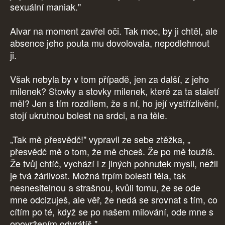
sexuální maniak."
Alvar na moment zavřel oči. Tak moc, by ji chtěl, ale
absence jeho pouta mu dovolovala, nepodlehnout
ji.
Však nebyla by v tom případě, jen za další, z jeho
milenek? Stovky a stovky milenek, které za ta staletí
měl? Jen s tím rozdílem, že s ní, ho její vystřízlivění,
stojí ukrutnou bolest na srdci, a na těle.
„Tak mě přesvědč!" vypravil ze sebe ztěžka, „
přesvědč mě o tom, že mě chceš. Že po mě toužíš.
Že tvůj chtíč, vychází i z jiných pohnutek mysli, nežli
je tvá žárlivost. Možná trpím bolestí těla, tak
nesnesitelnou a strašnou, kvůli tomu, že se ode
mne odcizuješ, ale věř, že nedá se srovnat s tím, co
cítím po té, když se po našem milování, ode mne s
opovržením odvrátíš."