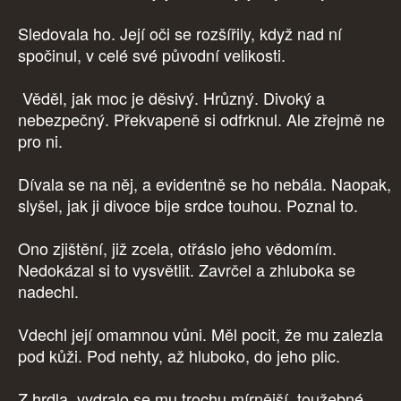
Sledovala ho. Její oči se rozšířily, když nad ní
spočinul, v celé své původní velikosti.
Věděl, jak moc je děsivý. Hrůzný. Divoký a
nebezpečný. Překvapeně si odfrknul. Ale zřejmě ne
pro ni.
Dívala se na něj, a evidentně se ho nebála. Naopak,
slyšel, jak ji divoce bije srdce touhou. Poznal to.
Ono zjištění, již zcela, otřáslo jeho vědomím.
Nedokázal si to vysvětlit. Zavrčel a zhluboka se
nadechl.
Vdechl její omamnou vůni. Měl pocit, že mu zalezla
pod kůži. Pod nehty, až hluboko, do jeho plic.
Z hrdla, vydralo se mu trochu mírnější, toužebné