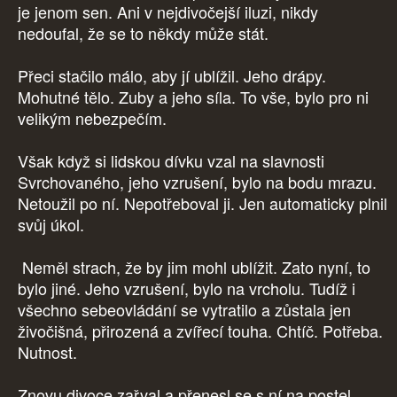
je jenom sen. Ani v nejdivočejší iluzi, nikdy
nedoufal, že se to někdy může stát.
Přeci stačilo málo, aby jí ublížil. Jeho drápy.
Mohutné tělo. Zuby a jeho síla. To vše, bylo pro ni
velikým nebezpečím.
Však když si lidskou dívku vzal na slavnosti
Svrchovaného, jeho vzrušení, bylo na bodu mrazu.
Netoužil po ní. Nepotřeboval ji. Jen automaticky plnil
svůj úkol.
Neměl strach, že by jim mohl ublížit. Zato nyní, to
bylo jiné. Jeho vzrušení, bylo na vrcholu. Tudíž i
všechno sebeovládání se vytratilo a zůstala jen
živočišná, přirozená a zvířecí touha. Chtíč. Potřeba.
Nutnost.
Znovu divoce zařval a přenesl se s ní na postel.