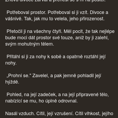
Potřeboval prostor. Potřeboval si ji vzít. Divoce a
vášnivě. Tak, jak mu to velela, jeho přirozenost.
Přetočil ji na všechny čtyři. Měl pocit, že tak nejlépe
bude moci dát prostor své touze, aniž by ji zalehl,
svým mohutným tělem.
Přitáhl si ji za nohy k sobě a opatrně roztáhl její
nohy.
„Prohni se." Zavelel, a pak jemně pohladil její
hýždě.
Pohled, na její zadeček, a na její připravené tělo,
nabízící se mu, ho úplně odrovnal.
Nasál vzduch. Cítil, její vzrušení. Cítil vlhkost, jejího