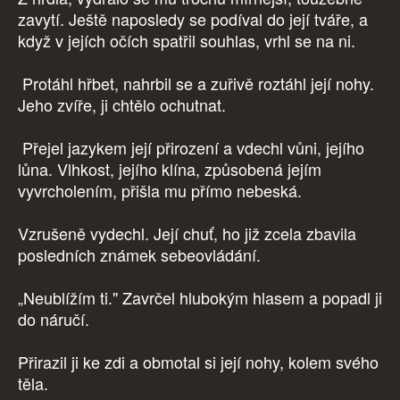
zavytí. Ještě naposledy se podíval do její tváře, a
když v jejích očích spatřil souhlas, vrhl se na ni.
Protáhl hřbet, nahrbil se a zuřivě roztáhl její nohy.
Jeho zvíře, ji chtělo ochutnat.
Přejel jazykem její přirození a vdechl vůni, jejího
lůna. Vlhkost, jejího klína, způsobená jejím
vyvrcholením, přišla mu přímo nebeská.
Vzrušeně vydechl. Její chuť, ho již zcela zbavila
posledních známek sebeovládání.
„Neublížím ti." Zavrčel hlubokým hlasem a popadl ji
do náručí.
Přirazil ji ke zdi a obmotal si její nohy, kolem svého
těla.