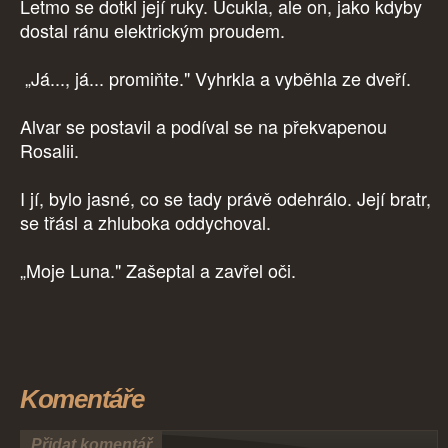
Letmo se dotkl její ruky. Ucukla, ale on, jako kdyby
dostal ránu elektrickým proudem.
„Já..., já... promiňte." Vyhrkla a vyběhla ze dveří.
Alvar se postavil a podíval se na překvapenou
Rosalii.
I jí, bylo jasné, co se tady právě odehrálo. Její bratr,
se třásl a zhluboka oddychoval.
„Moje Luna." Zašeptal a zavřel oči.
Komentáře
Přidat komentář