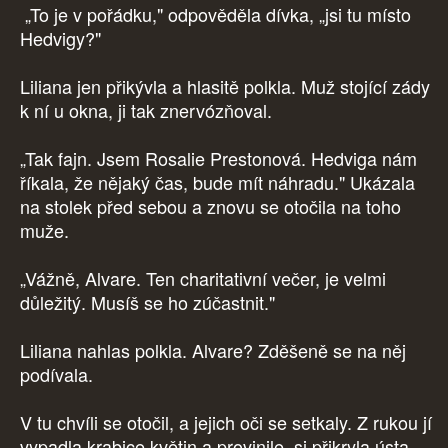
„To je v pořádku," odpověděla dívka, „jsi tu místo
Hedvigy?"
Liliana jen přikývla a hlasitě polkla. Muž stojící zády
k ní u okna, ji tak znervózňoval.
„Tak fajn. Jsem Rosalie Prestonová. Hedviga nám
říkala, že nějaký čas, bude mít náhradu." Ukázala
na stolek před sebou a znovu se otočila na toho
muže.
„Vážně, Alvare. Ten charitativní večer, je velmi
důležitý. Musíš se ho zúčastnit."
Liliana nahlas polkla. Alvare? Zděšeně se na něj
podívala.
V tu chvíli se otočil, a jejich oči se setkaly. Z rukou jí
vypadla krabice květin a provinile, si přikryla ústa