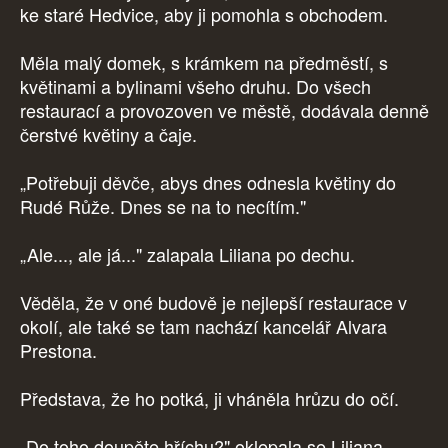
ke staré Hedvice, aby ji pomohla s obchodem.
Měla malý domek, s krámkem na předměstí, s
květinami a bylinami všeho druhu. Do všech
restaurací a provozoven ve městě, dodávala denně
čerstvé květiny a čaje.
„Potřebuji děvče, abys dnes odnesla květiny do
Rudé Růže. Dnes se na to necítím."
„Ale..., ale já..." zalapala Liliana po dechu.
Věděla, že v oné budově je nejlepší restaurace v
okolí, ale také se tam nachází kancelář Alvara
Prestona.
Představa, že ho potká, ji vháněla hrůzu do očí.
„Do toho doupěte hříchu?" oklepala se Liliana.