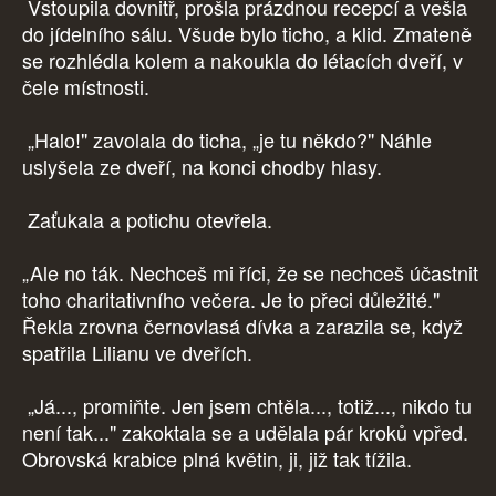
Vstoupila dovnitř, prošla prázdnou recepcí a vešla
do jídelního sálu. Všude bylo ticho, a klid. Zmateně
se rozhlédla kolem a nakoukla do létacích dveří, v
čele místnosti.
„Halo!" zavolala do ticha, „je tu někdo?" Náhle
uslyšela ze dveří, na konci chodby hlasy.
Zaťukala a potichu otevřela.
„Ale no ták. Nechceš mi říci, že se nechceš účastnit
toho charitativního večera. Je to přeci důležité."
Řekla zrovna černovlasá dívka a zarazila se, když
spatřila Lilianu ve dveřích.
„Já..., promiňte. Jen jsem chtěla..., totiž..., nikdo tu
není tak..." zakoktala se a udělala pár kroků vpřed.
Obrovská krabice plná květin, ji, již tak tížila.