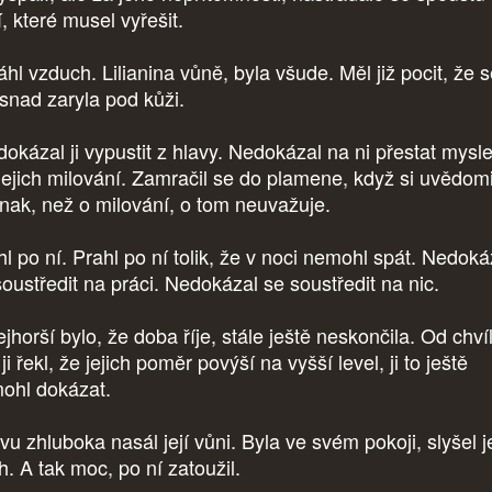
í, které musel vyřešit.
hl vzduch. Lilianina vůně, byla všude. Měl již pocit, že 
snad zaryla pod kůži.
okázal ji vypustit z hlavy. Nedokázal na ni přestat mysle
jejich milování. Zamračil se do plamene, když si uvědomi
 jinak, než o milování, o tom neuvažuje.
hl po ní. Prahl po ní tolik, že v noci nemohl spát. Nedoká
soustředit na práci. Nedokázal se soustředit na nic.
jhorší bylo, že doba říje, stále ještě neskončila. Od chví
ji řekl, že jejich poměr povýší na vyšší level, ji to ještě
ohl dokázat.
u zhluboka nasál její vůni. Byla ve svém pokoji, slyšel je
h. A tak moc, po ní zatoužil.