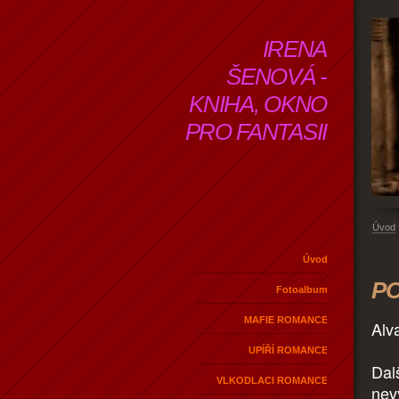
IRENA
ŠENOVÁ -
KNIHA, OKNO
PRO FANTASII
Úvod
Úvod
PO
Fotoalbum
MAFIE ROMANCE
Alv
UPÍŘÍ ROMANCE
Dalš
VLKODLACI ROMANCE
nev