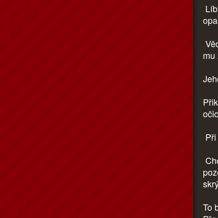
Líbi
opa
Věd
mu 
Jeho
Přik
očic
Při
Cho
pozo
skr
To 