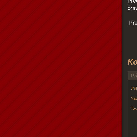
Pře
pra
Pře
Ko
Př
Jmé
Nad
Text