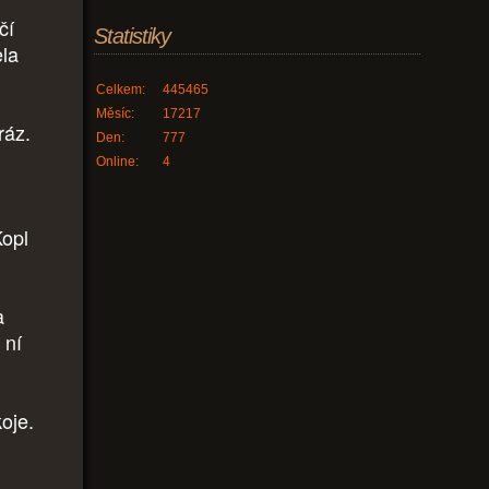
čí
Statistiky
ela
Celkem:
445465
Měsíc:
17217
ráz.
Den:
777
Online:
4
Kopl
a
 ní
oje.