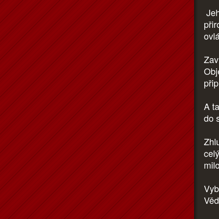
Jeh
při
ovl
Zav
Obj
přip
A t
do 
Zhl
cel
mil
Vyb
Věd