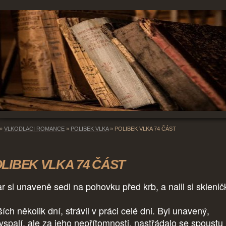
»
VLKODLACI ROMANCE
»
POLIBEK VLKA
»
POLIBEK VLKA 74 ČÁST
LIBEK VLKA 74 ČÁST
ar si unaveně sedl na pohovku před krb, a nalil si skleni
ích několik dní, strávil v práci celé dni. Byl unavený,
yspalí, ale za jeho nepřítomnosti, nastřádalo se spoustu