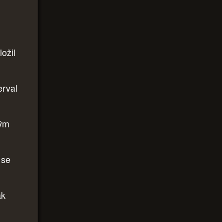
ožil
erval
ným
 se
ak