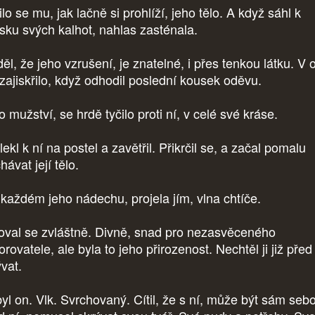
lo se mu, jak lačně si prohlíží, jeho tělo. A když sáhl k
sku svých kalhot, nahlas zasténala.
ěl, že jeho vzrušení, je znatelné, i přes tenkou látku. V 
zajiskřilo, když odhodil poslední kousek oděvu.
 mužství, se hrdě tyčilo proti ní, v celé své kráse.
lekl k ní na postel a zavětřil. Přikrčil se, a začal pomalu
hávat její tělo.
 každém jeho nádechu, projela jím, vlna chtíče.
val se zvláštně. Divně, snad pro nezasvěceného
rovatele, ale byla to jeho přirozenost. Nechtěl ji již před
ývat.
byl on. Vlk. Svrchovaný. Cítil, že s ní, může být sám seb