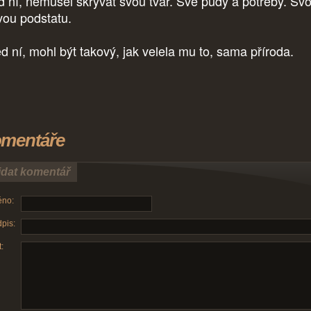
d ní, nemusel skrývat svou tvář. Své pudy a potřeby. Sv
vou podstatu.
d ní, mohl být takový, jak velela mu to, sama příroda.
mentáře
idat komentář
no:
pis:
: