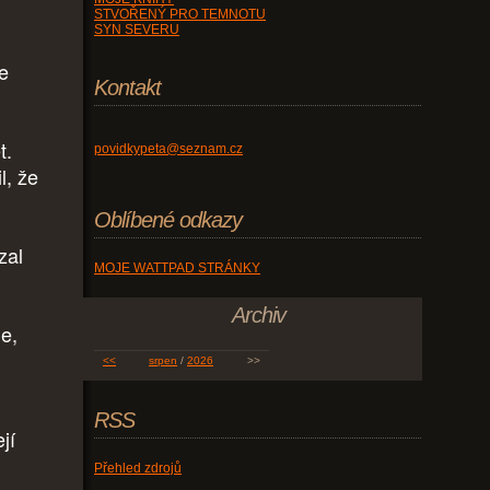
STVOŘENÝ PRO TEMNOTU
SYN SEVERU
se
Kontakt
t.
povidkypeta@seznam.cz
l, že
Oblíbené odkazy
zal
MOJE WATTPAD STRÁNKY
Archiv
le,
<<
srpen
/
2026
>>
RSS
jí
Přehled zdrojů