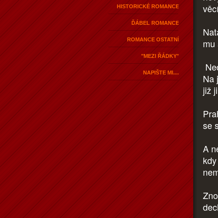
věc
HISTORICKÉ ROMANCE
ĎÁBEL ROMANCE
Natá
ROMANCE OSTATNÍ
mu 
"MEZI ŘÁDKY"
Ned
NAPIŠTE MI....
Na 
již
Pra
se 
A ne
kdy 
nem
Znov
dec