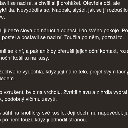
avil se nad ní, a chvíli si ji prohlížel. Otevřela oči, ale
křikla. Nevydědila se. Naopak, slyšel, jak se jí rozbušilo
ce.
l ji beze slova do náručí a odnesl jí do svého pokoje. Pol
a postel a postavil se nad ní. Toužila po něm, poznal to.
nil se k ní, a pak aniž by přerušil jejich oční kontakt, roz
 noční košilku na kusy.
echvěně vydechla, když její nahé tělo, přejel svým lač
ledem.
 vzrušení, bylo na vrcholu. Zvrátil hlavu a z hrdla vydral
k, podobný vlčímu zavytí.
 sáhl na knoflíčky své košile. Její dech mu napověděl, j
 po něm touží, když ji odhodil stranou.