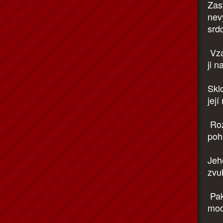
Zast
nevy
srd
Vza
ji n
Sklo
její
Roz
poh
Jeho
zvu
Pak
moc