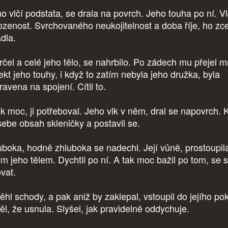
o vlčí podstata, se drala na povrch. Jeho touha po ní. Vl
rozenost. Svrchovaného neukojitelnost a doba říje, ho zc
ádla.
rčel a celé jeho tělo, se nahrbilo. Po zádech mu přejel m
ekt jeho touhy, i když to zatím nebyla jeho družka, byla
ravena na spojení. Cítil to.
ak moc, ji potřeboval. Jeho vlk v něm, dral se napovrch. 
sebe obsah skleničky a postavil se.
uboka, hodně zhluboka se nadechl. Její vůně, prostoupil
ým jeho tělem. Dychtil po ní. A tak moc bažil po tom, se s
ovat.
ěhl schody, a pak aniž by zaklepal, vstoupil do jejího pok
ěl, že usnula. Slyšel, jak pravidelně oddychuje.