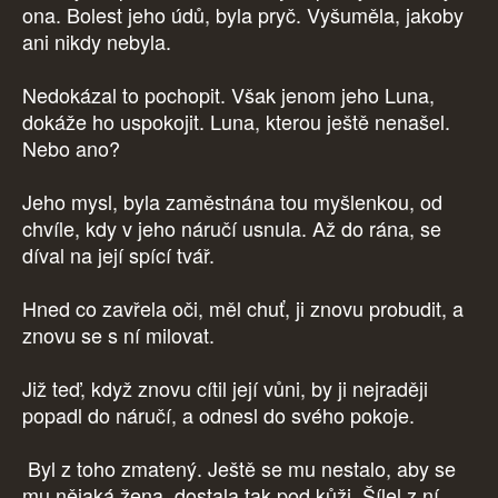
ona. Bolest jeho údů, byla pryč. Vyšuměla, jakoby
ani nikdy nebyla.
Nedokázal to pochopit. Však jenom jeho Luna,
dokáže ho uspokojit. Luna, kterou ještě nenašel.
Nebo ano?
Jeho mysl, byla zaměstnána tou myšlenkou, od
chvíle, kdy v jeho náručí usnula. Až do rána, se
díval na její spící tvář.
Hned co zavřela oči, měl chuť, ji znovu probudit, a
znovu se s ní milovat.
Již teď, když znovu cítil její vůni, by ji nejraději
popadl do náručí, a odnesl do svého pokoje.
Byl z toho zmatený. Ještě se mu nestalo, aby se
mu nějaká žena, dostala tak pod kůži. Šílel z ní.