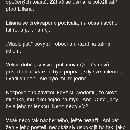
opečených toastů. Zářivě se usmál a položil talíř
před Lilianu.
Liliana se překvapeně podívala, na obsah svého
talíře, a pak na něj.
„Musíš jíst," povytáhl obočí a ukázal na talíř s
jídlem.
Velice dobře, si všiml potlačovaných úsměvů
přísedících. Však to bylo poprvé, kdy své milence,
uvařil snídani. Ale bylo mu to jedno.
Nespokojeně zavrčel, když si uvědomil, že slovo
milenka, mu jaksi nejde na mysl. Ano. Chtěl, aby
byla jeho milenkou. Nebo něco víc?
Však něco tak nádherného, ještě nezažil. Ani pět
žen v jeho posteli, nedokázaly uspokojit ho tak, jako