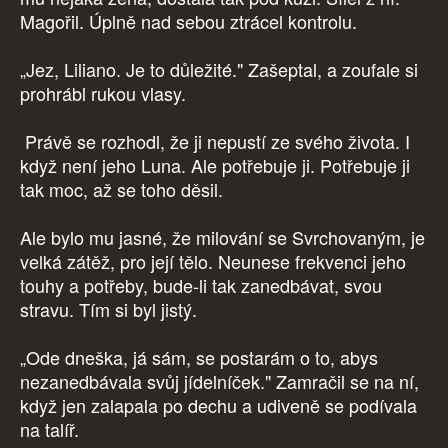
Magořil. Úplně nad sebou ztrácel kontrolu.
„Jez, Liliano. Je to důležité." Zašeptal, a zoufale si
prohrábl rukou vlasy.
Právě se rozhodl, že ji nepustí ze svého života. I
když není jeho Luna. Ale potřebuje ji. Potřebuje ji
tak moc, až se toho děsil.
Ale bylo mu jasné, že milování se Svrchovaným, je
velká zátěž, pro její tělo. Neunese frekvenci jeho
touhy a potřeby, bude-li tak zanedbávat, svou
stravu. Tím si byl jistý.
„Ode dneška, já sám, se postarám o to, abys
nezanedbávala svůj jídelníček." Zamračil se na ní,
když jen zalapala po dechu a udiveně se podívala
na talíř.