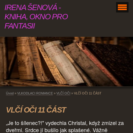
IRENA ŠENOVÁ -
KNIHA, OKNO PRO
FANTASII
Úvod
»
VLKODLACI ROMANCE
»
VLČÍ OČI
»
VLČÍ OČI 11 ČÁST
VLČÍ OČI 11 ČÁST
„Je to šílenec?!" vydechla Christal, když zmizel za
dveřmi. Srdce jí bušilo jak splašené. Vážně