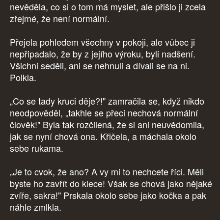
nevěděla, co si o tom má myslet, ale přišlo ji zcela
zřejmé, že není normální.
Přejela pohledem všechny v pokoji, ale vůbec ji
nepřipadalo, že by z jejího výroku, byli nadšení.
Všichni seděli, ani se nehnuli a dívali se na ni.
Polkla.
„Co se tady kruci děje?!" zamračila se, když nikdo
neodpověděl, „takhle se přeci nechová normální
člověk!" Byla tak rozčilená, že si ani neuvědomila,
jak se nyní chová ona. Křičela, a máchala okolo
sebe rukama.
„Je to cvok, že ano? A vy mi to nechcete říci. Měli
byste ho zavřít do klece! Však se chová jako nějaké
zvíře, sakra!" Prskala okolo sebe jako kočka a pak
náhle zmlkla.