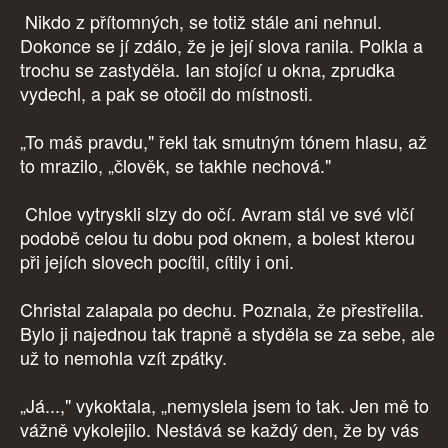
Nikdo z přítomných, se totiž stále ani nehnul.
Dokonce se jí zdálo, že je její slova ranila. Polkla a
trochu se zastyděla. Ian stojící u okna, zprudka
vydechl, a pak se otočil do místnosti.
„To máš pravdu," řekl tak smutným tónem hlasu, až
to mrazilo, „člověk, se takhle nechová."
Chloe vytryskli slzy do očí. Avram stál ve své vlčí
podobě celou tu dobu pod oknem, a bolest kterou
při jejích slovech pocítil, cítily i oni.
Christal zalapala po dechu. Poznala, že přestřelila.
Bylo ji najednou tak trapně a styděla se za sebe, ale
už to nemohla vzít zpátky.
„Já...," vykoktala, „nemyslela jsem to tak. Jen mě to
vážně vykolejilo. Nestává se každý den, že by vás