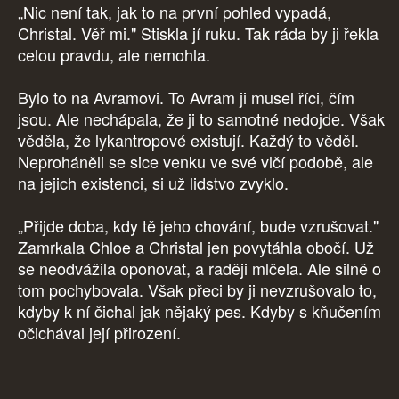
„Nic není tak, jak to na první pohled vypadá,
Christal. Věř mi." Stiskla jí ruku. Tak ráda by ji řekla
celou pravdu, ale nemohla.
Bylo to na Avramovi. To Avram ji musel říci, čím
jsou. Ale nechápala, že ji to samotné nedojde. Však
věděla, že lykantropové existují. Každý to věděl.
Neproháněli se sice venku ve své vlčí podobě, ale
na jejich existenci, si už lidstvo zvyklo.
„Přijde doba, kdy tě jeho chování, bude vzrušovat."
Zamrkala Chloe a Christal jen povytáhla obočí. Už
se neodvážila oponovat, a raději mlčela. Ale silně o
tom pochybovala. Však přeci by ji nevzrušovalo to,
kdyby k ní čichal jak nějaký pes. Kdyby s kňučením
očichával její přirození.