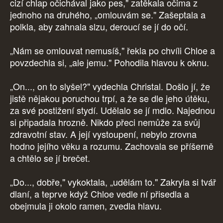
cizí chlap očichával jako pes," zatěkala očima z
jednoho na druhého, „omlouvám se." Zašeptala a
polkla, aby zahnala slzu, deroucí se jí do očí.
„Nám se omlouvat nemusíš," řekla po chvíli Chloe a
povzdechla si, „ale jemu." Pohodila hlavou k oknu.
„On..., on to slyšel?" vydechla Christal. Došlo jí, že
jistě nějakou poruchou trpí, a že se dle jeho útěku,
za své postižení stydí. Udělalo se jí mdlo. Najednou
si připadala hrozně. Nikdo přeci nemůže za svůj
zdravotní stav. A její vystoupení, nebylo zrovna
hodno jejího věku a rozumu. Zachovala se příšerně
a chtělo se jí brečet.
„Do..., dobře," vykoktala, „udělám to." Zakryla si tvář
dlaní, a teprve když Chloe vedle ní přisedla a
obejmula ji okolo ramen, zvedla hlavu.