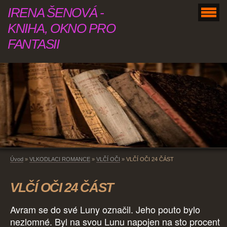
IRENA ŠENOVÁ -
KNIHA, OKNO PRO
FANTASII
Úvod
»
VLKODLACI ROMANCE
»
VLČÍ OČI
»
VLČÍ OČI 24 ČÁST
VLČÍ OČI 24 ČÁST
Avram se do své Luny označil. Jeho pouto bylo
nezlomné. Byl na svou Lunu napojen na sto procent