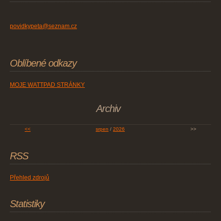
povidkypeta@seznam.cz
Oblíbené odkazy
MOJE WATTPAD STRÁNKY
Archiv
<<
srpen
/
2026
>>
RSS
Přehled zdrojů
Statistiky