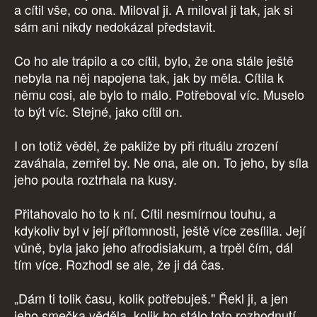
a cítil vše, co ona. Miloval ji. A miloval ji tak, jak si
sám ani nikdy nedokázal představit.
Co ho ale trápilo a co cítil, bylo, že ona stále ještě
nebyla na něj napojena tak, jak by měla. Cítila k
němu cosi, ale bylo to málo. Potřeboval víc. Muselo
to být víc. Stejné, jako cítil on.
I on totiž věděl, že pakliže by při rituálu zrození
zaváhala, zemřel by. Ne ona, ale on. To jeho, by síla
jeho pouta roztrhala na kusy.
Přitahovalo ho to k ní. Cítil nesmírnou touhu, a
kdykoliv byl v její přítomnosti, ještě více zesílila. Její
vůně, byla jako jeho afrodisiakum, a trpěl čím, dál
tím více. Rozhodl se ale, že ji dá čas.
„Dám ti tolik času, kolik potřebuješ." Řekl ji, a jen
jeho smečka věděla, kolik ho stálo toto rozhodnutí.