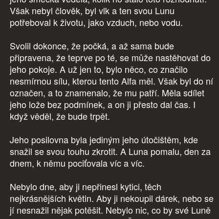
Však nebyl člověk, byl vlk a ten svou Lunu
potřeboval k životu, jako vzduch, nebo vodu.
Svolil dokonce, že počká, a až sama bude
připravena, že teprve po té, se může nastěhovat do
jeho pokoje. A už jen to, bylo něco, co značilo
nesmírnou sílu, kterou tento Alfa měl. Však byl do ní
označen, a to znamenalo, že mu patří. Měla sdílet
jeho lože bez podmínek, a on ji přesto dal čas. I
když věděl, že bude trpět.
Jeho posilovna byla jediným jeho útočištěm, kde
snažil se svou touhu zkrotit. A Luna pomalu, den za
dnem, k němu pociťovala víc a víc.
Nebylo dne, aby ji nepřinesl kytici, těch
nejkrásnějších květin. Aby ji nekoupil dárek, nebo se
jí nesnažil nějak potěšit. Nebylo nic, co by své Luně