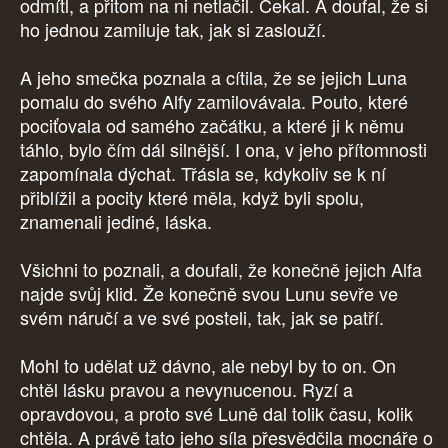
odmítl, a přitom na ni netlačil. Čekal. A doufal, že si
ho jednou zamiluje tak, jak si zaslouží.
A jeho smečka poznala a cítila, že se jejich Luna
pomalu do svého Alfy zamilovávala. Pouto, které
pociťovala od samého začátku, a které ji k němu
táhlo, bylo čím dál silnější. I ona, v jeho přítomnosti
zapomínala dýchat. Třásla se, kdykoliv se k ní
přiblížil a pocity které měla, když byli spolu,
znamenali jediné, láska.
Všichni to poznali, a doufali, že konečně jejich Alfa
najde svůj klid. Že konečně svou Lunu sevře ve
svém náručí a ve své posteli, tak, jak se patří.
Mohl to udělat už dávno, ale nebyl by to on. On
chtěl lásku pravou a nevynucenou. Ryzí a
opravdovou, a proto své Luně dal tolik času, kolik
chtěla. A právě tato jeho síla přesvědčila mocnáře o