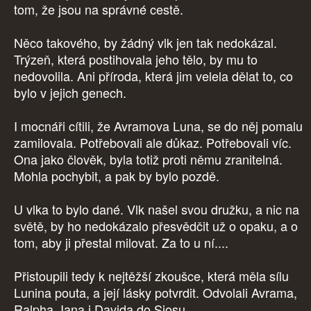
tom, že jsou na správné cestě.
Něco takového, by žádný vlk jen tak nedokázal.
Trýzeň, která postihovala jeho tělo, by mu to
nedovolila. Ani příroda, která jim velela dělat to, co
bylo v jejich genech.
I mocnáři cítili, že Avramova Luna, se do něj pomalu
zamilovala. Potřebovali ale důkaz. Potřebovali víc.
Ona jako člověk, byla totiž proti němu zranitelná.
Mohla pochybit, a pak by bylo pozdě.
U vlka to bylo dané. Vlk našel svou družku, a nic na
světě, by ho nedokázalo přesvědčit už o opaku, a o
tom, aby ji přestal milovat. Za to u ní....
Přistoupili tedy k nejtěžší zkoušce, která měla sílu
Lunina pouta, a její lásky potvrdit. Odvolali Avrama,
Ralpha, Iana i Davida do Siosu.