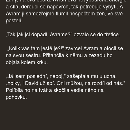
a síla, deroucí se napovrch, tak potřebuje vybytí. A
Avram ji samozřejmě tlumil nespočtem žen, ve své
posteli.
„Tak jak jsi dopadl, Avrame?" ozvalo se do třetice.
„Kolik vás tam ještě je?!" zavrčel Avram a otočil se
na svou sestru. Přitančila k němu a zezadu ho
objala kolem krku.
„Já jsem poslední, neboj," zašeptala mu u ucha,
„holky, i David už spí. Oni můžou, na rozdíl od nás."
Políbila ho na tvář a skočila vedle něho na
pohovku.