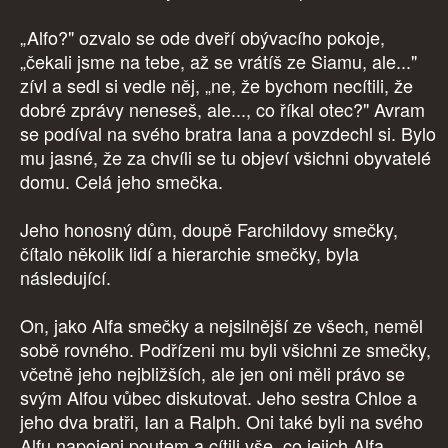
„Alfo?" ozvalo se ode dveří obývacího pokoje,
„čekali jsme na tebe, až se vrátíš ze Siamu, ale..."
zívl a sedl si vedle něj, „ne, že bychom necítili, že
dobré zprávy neneseš, ale..., co říkal otec?" Avram
se podíval na svého bratra Iana a povzdechl si. Bylo
mu jasné, že za chvíli se tu objeví všichni obyvatelé
domu. Celá jeho smečka.
Jeho honosný dům, doupě Farchildovy smečky,
čítalo několik lidí a hierarchie smečky, byla
následující.
On, jako Alfa smečky a nejsilnější ze všech, neměl
sobě rovného. Podřízeni mu byli všichni ze smečky,
včetně jeho nejbližších, ale jen oni měli právo se
svým Alfou vůbec diskutovat. Jeho sestra Chloe a
jeho dva bratři, Ian a Ralph. Oni také byli na svého
Alfu napojeni poutem a cítili vše, co jejich Alfa