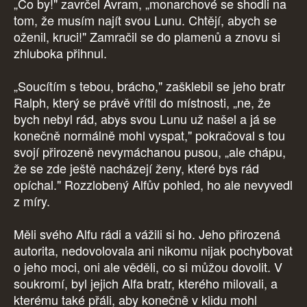
„Co by!" zavrčel Avram, „monarchové se shodli na
tom, že musím najít svou Lunu. Chtějí, abych se
oženil, kruci!" Zamračil se do plamenů a znovu si
zhluboka přihnul.
„Soucítím s tebou, brácho," zašklebil se jeho bratr
Ralph, který se právě vřítil do místnosti, „ne, že
bych nebyl rád, abys svou Lunu už našel a já se
konečně normálně mohl vyspat," pokračoval s tou
svojí přirozeně nevymáchanou pusou, „ale chápu,
že se zde ještě nacházejí ženy, které bys rád
opíchal." Rozzlobený Alfův pohled, ho ale nevyvedl
z míry.
Měli svého Alfu rádi a vážili si ho. Jeho přirozená
autorita, nedovolovala ani nikomu nijak pochybovat
o jeho moci, oni ale věděli, co si můžou dovolit. V
soukromí, byl jejich Alfa bratr, kterého milovali, a
kterému také přáli, aby konečně v klidu mohl