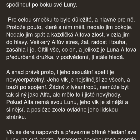
spočinout po boku své Luny.
Pro celou smečku to bylo důležité, a hlavně pro ně.
Protože pouto, které s ním měli, nedalo jim pokoje.
Nedalo jim spát a každičká Alfova zlost, vlezla jim
do hlavy. Veškerý Alfův stres, žal, radost i touha,
zasáhla i je. Cítili vše, co on, a jelikož je Luna Alfova
předurčená družka, v podvědomí, ji stále hledá.
A snad právě proto, i jeho sexuální apetit je
nevyčerpatelný. Jeho vlk je nejsilnější ze všech, a
touží po spojení. Žádný z lykantropů, nemůže být
tak silný jako Alfa, ale mělo to i jisté nevýhody.
Pokud Alfa nemá svou Lunu, jeho vlk je silnější a
silnější, a posléze zcela ovládne jeho lidskou
stránku.
Vlk se dere napovrch a převezme břímě hledání své
Luny, na svá bedra. Avramova nevybouřená energie