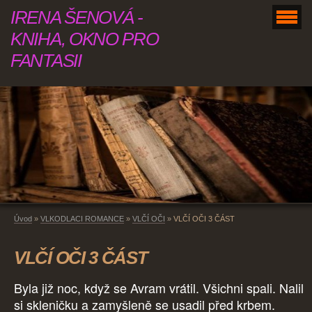
IRENA ŠENOVÁ -
KNIHA, OKNO PRO
FANTASII
Úvod
»
VLKODLACI ROMANCE
»
VLČÍ OČI
»
VLČÍ OČI 3 ČÁST
VLČÍ OČI 3 ČÁST
Byla již noc, když se Avram vrátil. Všichni spali. Nalil
si skleničku a zamyšleně se usadil před krbem.