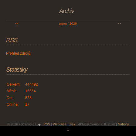
Archiv
<<
srpen
/
2026
>>
RSS
Přehled zdrojů
Statistiky
Celkem:
444492
Měsíc:
16654
Den:
823
Online:
17
© 2026 eStránky.cz
|
RSS
|
WebSlice
|
Tisk
|
Aktualizováno: 7. 8. 2026
|
Nahoru
↑