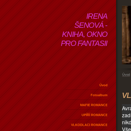
IRENA
ŠENOVÁ -
KNIHA, OKNO
PRO FANTASII
Úvod
Úvod
VL
Fotoalbum
MAFIE ROMANCE
Avr
zadí
UPÍŘÍ ROMANCE
nik
VLKODLACI ROMANCE
Vše