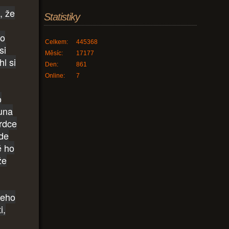
, že
Statistiky
ho
Celkem:
445368
si
Měsíc:
17177
hl si
Den:
861
Online:
7
o
Luna
srdce
ude
é ho
že
Jeho
i,