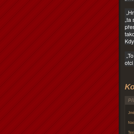
„Hm
„ta 
pře
tak
Kdy
„To
otci
Ko
Př
Jmé
Nad
Text