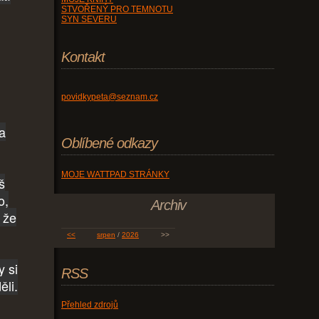
STVOŘENÝ PRO TEMNOTU
SYN SEVERU
Kontakt
povidkypeta@seznam.cz
a
Oblíbené odkazy
MOJE WATTPAD STRÁNKY
š
o,
Archiv
 že
<<
srpen
/
2026
>>
y si
RSS
ěli.
Přehled zdrojů