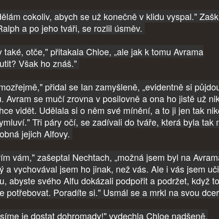
ělám cokoliv, abych se už konečně v klidu vyspal." Zaškl
Ralph a po jeho tváři, se rozlil úsměv.
 také, otče," přitakala Chloe, „ale jak k tomu Avrama
nutit? Však ho znáš."
mozřejmě," přidal se Ian zamyšleně, „evidentně si půjdo
u. Avram se mučí zrovna v posilovně a ona ho jistě už ni
hce vidět. Udělala si o něm své mínění, a to ji jen tak ni
mluví." Tři páry očí, se zadívali do tváře, která byla tak
obná jejich Alfovy.
řím vám," zašeptal Nechtach, „možná jsem byl na Avram
dý a vychovával jsem ho jinak, než vás. Ale i vás jsem uči
u, abyste svého Alfu dokázali podpořit a podržet, když t
e potřebovat. Poradíte si." Usmál se a mrkl na svou dce
síme je dostat dohromady!" vydechla Chloe nadšeně.