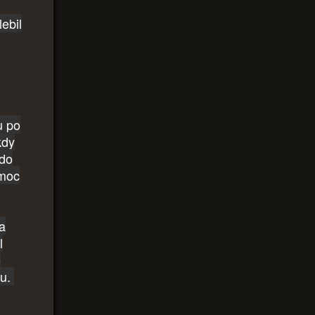
ebil
u po
kdy
kdo
 moc
a
l
o
ru.