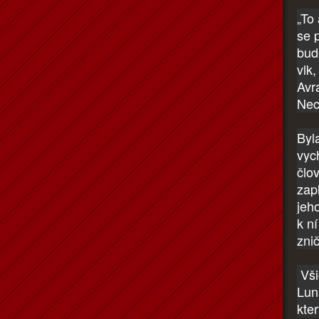
„To
se 
bude
vlk
Avra
Nec
Byl
vyc
člo
zapl
jeh
k n
znič
Všic
Lun
kter