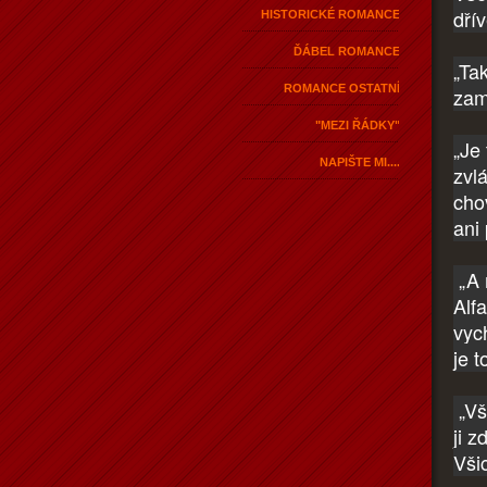
dří
HISTORICKÉ ROMANCE
ĎÁBEL ROMANCE
„Ta
ROMANCE OSTATNÍ
zam
"MEZI ŘÁDKY"
„Je 
NAPIŠTE MI....
zvlá
cho
ani
„A 
Alf
vyc
je t
„Vš
ji z
Vši