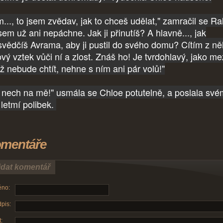
..., to jsem zvědav, jak to chceš udělat," zamračil se Ra
sem už ani nepáchne. Jak ji přinutíš? A hlavně..., jak
svědčíš Avrama, aby ji pustil do svého domu? Cítím z n
ový vztek vůči ní a zlost. Znáš ho! Je tvrdohlavý, jako me
ž nebude chtít, nehne s ním ani pár volů!"
 nech na mě!" usmála se Chloe potutelně, a poslala sv
 letmí polibek.
mentáře
idat komentář
no:
pis:
: