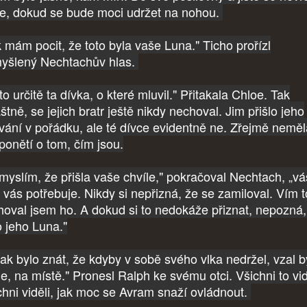
ve, dokud se bude moci udržet na nohou.
k mám pocit, že toto byla vaše Luna." Ticho prořízl
yšlený Nechtachův hlas.
to určitě ta dívka, o které mluvil." Přitakala Chloe. Tak
štně, se jejich bratr ještě nikdy nechoval. Jim přišlo jeho
vání v pořádku, ale té dívce evidentně ne. Zřejmě neměl
 ponětí o tom, čím jsou.
myslím, že přišla vaše chvíle," pokračoval Nechtach, „vá
a vás potřebuje. Nikdy si nepřizná, že se zamiloval. Vím t
hoval jsem ho. A dokud si to nedokáže přiznat, nepozná,
o jeho Luna."
ak bylo znát, že kdyby v sobě svého vlka nedržel, vzal b
de, na místě." Pronesl Ralph ke svému otci. Všichni to vid
chni viděli, jak moc se Avram snaží ovládnout.