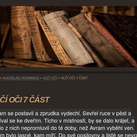
»
VLKODLACI ROMANCE
»
VLČÍ OČI
»
VLČÍ OČI 7 ČÁST
ČÍ OČI 7 ČÁST
am se postavil a zprudka vydechl. Sevřel ruce v pěst a
val se ke dveřím. Ticho v místnosti, by se dalo krájet, a
do z nich nepromluvil do té doby, než Avram vyběhl ven.
m bylo jasné, kam míří. Do své posilovny a jistě se nevrá