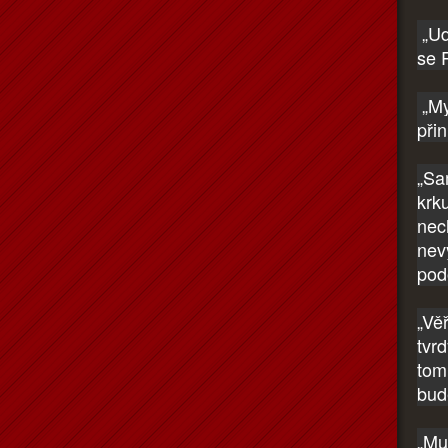
„Ud
se 
„My
při
„Sa
krk
nec
nevy
pod
„Vě
tvr
tom
bud
„Mu