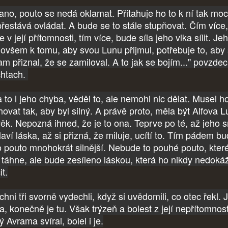
 ano, pouto se nedá oklamat. Přitahuje ho to k ní tak moc
přestává ovládat. A bude se to stále stupňovat. Čím více,
 v její přítomnosti, tím více, bude síla jeho vlka sílit. Je
, ovšem k tomu, aby svou Lunu přijmul, potřebuje to, aby 
m přiznal, že se zamiloval. A to jak se bojím..." povzdec
htach.
a to i jeho chyba, věděl to, ale nemohl nic dělat. Musel h
hovat tak, aby byl silný. A právě proto, měla být Alfova 
věk. Nepozná ihned, že je to ona. Teprve po té, až jeho 
aví láska, až si přizná, že miluje, ucítí to. Tím pádem b
o pouto mnohokrát silnější. Nebude to pouhé pouto, kter
í táhne, ale bude zesíleno láskou, která ho nikdy nedoká
it.
hni tři svorně vydechli, když si uvědomili, co otec řekl. 
a, konečně je tu. Však trýzeň a bolest z její nepřítomnost
ý Avrama svíral, bolel i je.