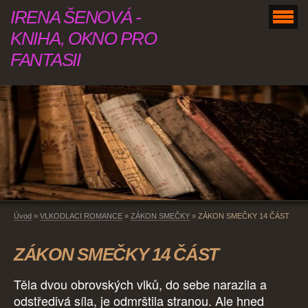
IRENA ŠENOVÁ -
KNIHA, OKNO PRO
FANTASII
Úvod
»
VLKODLACI ROMANCE
»
ZÁKON SMEČKY
»
ZÁKON SMEČKY 14 ČÁST
ZÁKON SMEČKY 14 ČÁST
Těla dvou obrovských vlků, do sebe narazila a
odstředivá síla, je odmrštila stranou. Ale hned