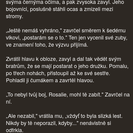
svýma černýma očima, a pak zvysoka zavyl. Jeho
bojovníci, poslušně stáhli ocas a zmizeli mezi
stromy.
„Ještě nemáš vyhráno," zavrčel směrem k šedému
vlkovi, „postarám se o to." Ten jen vycenil své zuby,
ve znamení toho, že výzvu přijímá.
Zvrátil hlavu k obloze, zavyl a dal tak vědět svým
bratrům, že se mají postarat o jeho družku. Pomalu,
po třech nohách, přistoupil až ke své sestře.
Pohladil ji čumákem a zavrtěl hlavou.
„To nebyl tvůj boj, Rosalie, mohl tě zabít." Zavrčel na
ní.
„Ale nezabil," vrátila mu, „vždyť to byla slizká lest.
Nikdy by tě neporazil, kdyby..." nenávistně si
odfrkla.