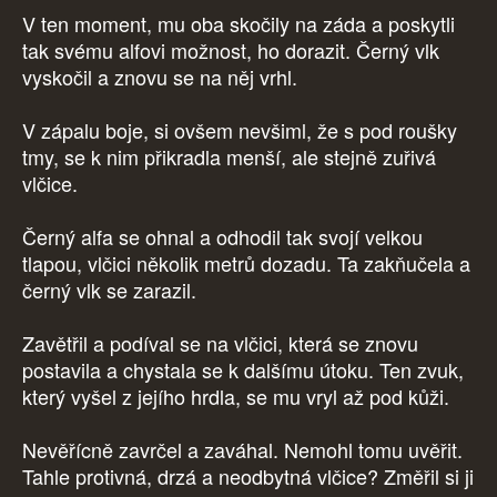
V ten moment, mu oba skočily na záda a poskytli
tak svému alfovi možnost, ho dorazit. Černý vlk
vyskočil a znovu se na něj vrhl.
V zápalu boje, si ovšem nevšiml, že s pod roušky
tmy, se k nim přikradla menší, ale stejně zuřivá
vlčice.
Černý alfa se ohnal a odhodil tak svojí velkou
tlapou, vlčici několik metrů dozadu. Ta zakňučela a
černý vlk se zarazil.
Zavětřil a podíval se na vlčici, která se znovu
postavila a chystala se k dalšímu útoku. Ten zvuk,
který vyšel z jejího hrdla, se mu vryl až pod kůži.
Nevěřícně zavrčel a zaváhal. Nemohl tomu uvěřit.
Tahle protivná, drzá a neodbytná vlčice? Změřil si ji