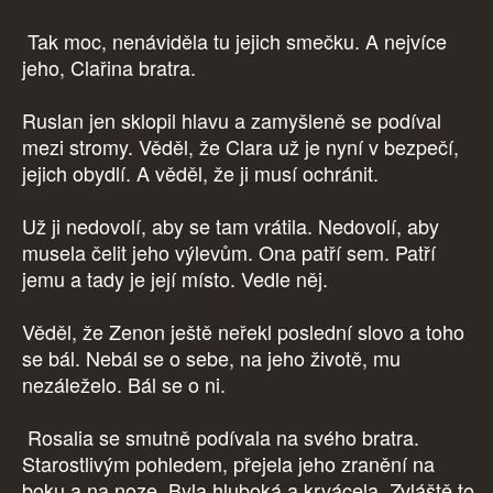
Tak moc, nenáviděla tu jejich smečku. A nejvíce
jeho, Clařina bratra.
Ruslan jen sklopil hlavu a zamyšleně se podíval
mezi stromy. Věděl, že Clara už je nyní v bezpečí,
jejich obydlí. A věděl, že ji musí ochránit.
Už ji nedovolí, aby se tam vrátila. Nedovolí, aby
musela čelit jeho výlevům. Ona patří sem. Patří
jemu a tady je její místo. Vedle něj.
Věděl, že Zenon ještě neřekl poslední slovo a toho
se bál. Nebál se o sebe, na jeho životě, mu
nezáleželo. Bál se o ni.
Rosalia se smutně podívala na svého bratra.
Starostlivým pohledem, přejela jeho zranění na
boku a na noze. Byla hluboká a krvácela. Zvláště to