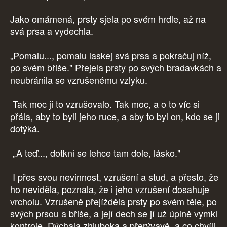
Jako omámená, prsty sjela po svém hrdle, až na
svá prsa a vydechla.
„Pomalu..., pomalu laskej svá prsa a pokračuj níž,
po svém břiše." Přejela prsty po svých bradavkách a
neubránila se vzrušenému vzlyku.
Tak moc ji to vzrušovalo. Tak moc, a o to víc si
přála, aby to byli jeho ruce, a aby to byl on, kdo se ji
dotýká.
„A teď..., dotkni se lehce tam dole, lásko."
I přes svou nevinnost, vzrušení a stud, a přesto, že
ho neviděla, poznala, že i jeho vzrušení dosahuje
vrcholu. Vzrušeně přejížděla prsty po svém těle, po
svých prsou a břiše, a její dech se jí už úplně vymkl
kontrole. Dýchala zhluboka a přerývavě, a co chvíli