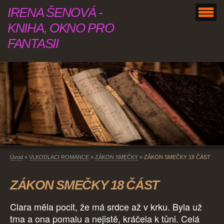
IRENA ŠENOVÁ -
KNIHA, OKNO PRO
FANTASII
Úvod
»
VLKODLACI ROMANCE
»
ZÁKON SMEČKY
»
ZÁKON SMEČKY 18 ČÁST
ZÁKON SMEČKY 18 ČÁST
Clara měla pocit, že má srdce až v krku. Byla už
tma a ona pomalu a nejistě, kráčela k tůni. Celá