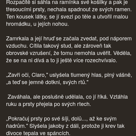
Rozpačitě si sáhla na ramínka své košilky a pak je
třesoucími prsty, nechala spadnout ze svých ramen.
Ten kousek látky, se jí svezl po těle a utvořil malou
hromádku, u jejích nohou.
Zamrkala a její hruď se začala zvedat, pod náporem
vzduchu. Cítila takový stud, ale zároveň tak
obrovské vzrušení, že tomu nemohla uvěřit. Věděla,
že se na ni dívá a to ji ještě více rozechvívalo.
„Zavři oči, Claro," uslyšela tlumený hlas, plný vášně,
„a teď se jemně dotkni, svých rtů."
Zaváhala, ale poslušně udělala, co jí říká. Vztáhla
ruku a prsty přejela po svých rtech.
„Pokračuj prsty po své šíji, dolů..., až ke svým
ňadrům." Slyšela jakoby z dáli, protože ji krev tak
divoce tepala ve spáncích.