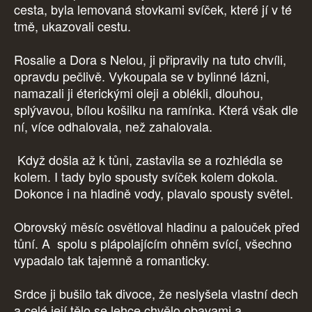
cesta, byla lemovaná stovkami svíček, které jí v té
tmě, ukazovali cestu.
Rosalie a Dora s Nelou, ji připravily na tuto chvíli,
opravdu pečlivě. Vykoupala se v bylinné lázni,
namazali ji éterickými oleji a oblékli, dlouhou,
splývavou, bílou košilku na ramínka. Která však dle
ní, více odhalovala, než zahalovala.
Když došla až k tůni, zastavila se a rozhlédla se
kolem. I tady bylo spousty svíček kolem dokola.
Dokonce i na hladině vody, plavalo spousty světel.
Obrovský měsíc osvětloval hladinu a palouček před
tůní. A spolu s plápolajícím ohněm svící, všechno
vypadalo tak tajemně a romanticky.
Srdce ji bušilo tak divoce, že neslyšela vlastní dech
a celé její tělo se lehce chvělo obavami a