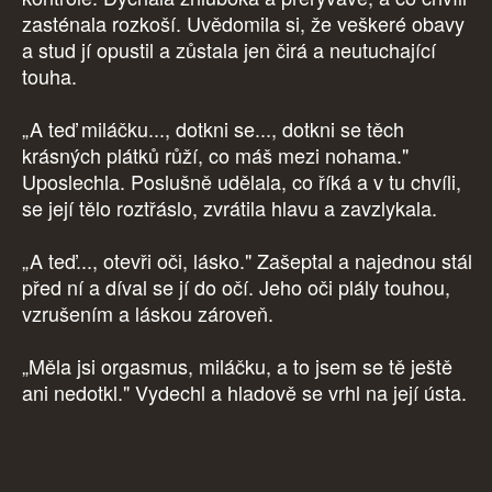
zasténala rozkoší. Uvědomila si, že veškeré obavy
a stud jí opustil a zůstala jen čirá a neutuchající
touha.
„A teď miláčku..., dotkni se..., dotkni se těch
krásných plátků růží, co máš mezi nohama."
Uposlechla. Poslušně udělala, co říká a v tu chvíli,
se její tělo roztřáslo, zvrátila hlavu a zavzlykala.
„A teď..., otevři oči, lásko." Zašeptal a najednou stál
před ní a díval se jí do očí. Jeho oči plály touhou,
vzrušením a láskou zároveň.
„Měla jsi orgasmus, miláčku, a to jsem se tě ještě
ani nedotkl." Vydechl a hladově se vrhl na její ústa.