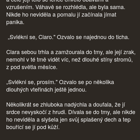
vzrušením. Váhavě se rozhlédla, ale byla sama.
Nikde ho neviděla a pomalu jí začínala jímat
panika.
„Svlékni se, Claro." Ozvalo se najednou do ticha.
Clara sebou trhla a zamžourala do tmy, ale její zrak,
nemohl v té tmě vidět víc, než dlouhé stíny stromů,
z pod světla měsíce.
„Svlékni se, prosím." Ozvalo se po několika
dlouhých vteřinách ještě jednou.
Několikrát se zhluboka nadýchla a doufala, že jí
srdce nevyskočí z hrudi. Dívala se do tmy, ale nikde
ho neviděla a slyšela jen svůj splašený dech a tep
bouřící se jí pod kůží.