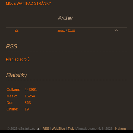
MOJE WATTPAD STRÁNKY
Archiv
<<
srpen
/
2026
>>
RSS
Přehled zdrojů
Statistiky
Celkem:
443901
Měsíc:
16254
Den:
863
Online:
19
© 2026 eStránky.cz
|
RSS
|
WebSlice
|
Tisk
|
Aktualizováno: 4. 8. 2026
|
Nahoru