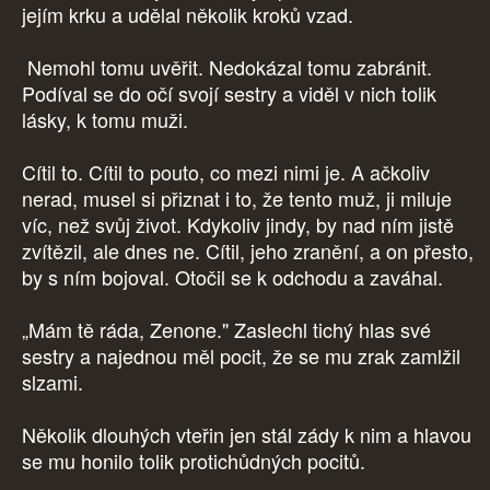
jejím krku a udělal několik kroků vzad.
Nemohl tomu uvěřit. Nedokázal tomu zabránit.
Podíval se do očí svojí sestry a viděl v nich tolik
lásky, k tomu muži.
Cítil to. Cítil to pouto, co mezi nimi je. A ačkoliv
nerad, musel si přiznat i to, že tento muž, ji miluje
víc, než svůj život. Kdykoliv jindy, by nad ním jistě
zvítězil, ale dnes ne. Cítil, jeho zranění, a on přesto,
by s ním bojoval. Otočil se k odchodu a zaváhal.
„Mám tě ráda, Zenone." Zaslechl tichý hlas své
sestry a najednou měl pocit, že se mu zrak zamlžil
slzami.
Několik dlouhých vteřin jen stál zády k nim a hlavou
se mu honilo tolik protichůdných pocitů.