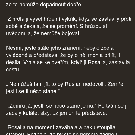
že to nemůže dopadnout dobře.
Z hrdla ji vyšel hrdelní výkřik, když se zastavily proti
sobě a čekala, že se promění. S hrůzou si
uvědomila, že nemůže bojovat.
Nesmí, ještě stále jeho zranění, nebylo zcela
vyléčené a představa, že by o něj mohla přijít, ji
děsila. Vrhla se ke dveřím, když ji Rosalia, zastavila
cestu.
„ Nemůžeš tam jít, to by Ruslan nedovolil. Zemře,
jestli se ti něco stane."
„Zemřu já, jestli se něco stane jemu." Po tváři se jí
začaly kutálet slzy, už jen při té představě.
Rosalia na moment zaváhala a pak ustoupila
stranou. Poznala, že by stejně neměla žádnou