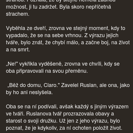
možnost, ji tu zadržet. Byla skoro nepříčetná
strachem.
Vyběhla ze dveří, zrovna ve stejný moment, kdy to
vypadalo, že se na sebe vrhnou. Z výrazu jejich
tváře, bylo znát, že chybí málo, a začne boj, na život
a na smrt.
„Ne!" vykřikla vyděšeně, zrovna ve chvíli, kdy se
oba připravovali na svou přeměnu.
„Běž do domu, Claro." Zavelel Ruslan, ale ona, jako
by ho ani neslyšela.
Oba se na ní podívali, avšak každý s jiným výrazem
ve tváři. Ruslanova tvář prozrazovala obavy a
starost o svoji družku. Už jen z jeho výrazu, bylo
poznat, že je kdykoliv, za ní ochoten položit život.