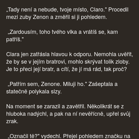
„Tady není a nebude, tvoje místo, Claro." Procedil
mezi zuby Zenon a změřil si ji pohledem.
„Zardousím, toho tvého vlka a vrátíš se, kam
patříš."
Clara jen zatřásla hlavou k odporu. Nemohla uvěřit,
že by se v jejím bratrovi, mohlo skrývat tolik zloby.
Je to přeci její bratr, a cítí, že jí má rád, tak proč?
„Patřím sem, Zenone. Miluji ho." Zašeptala a
statečně polykala slzy.
Na moment se zarazil a zavětřil. Několikrát se z
hluboka nadýchl, a pak na ní nevěřícně, upřel svůj
zrak.
„Označil tě?" vydechl. Přejel pohledem značku na