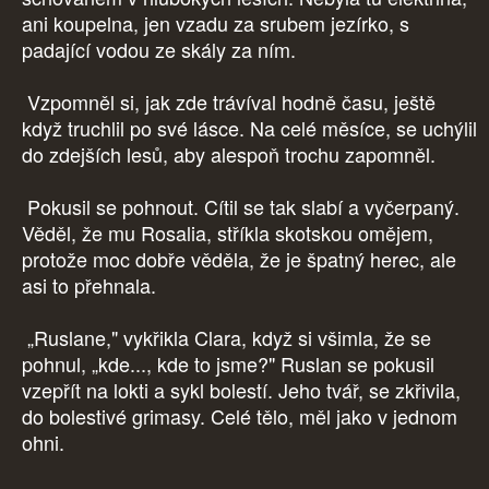
ani koupelna, jen vzadu za srubem jezírko, s
padající vodou ze skály za ním.
Vzpomněl si, jak zde trávíval hodně času, ještě
když truchlil po své lásce. Na celé měsíce, se uchýlil
do zdejších lesů, aby alespoň trochu zapomněl.
Pokusil se pohnout. Cítil se tak slabí a vyčerpaný.
Věděl, že mu Rosalia, stříkla skotskou omějem,
protože moc dobře věděla, že je špatný herec, ale
asi to přehnala.
„Ruslane," vykřikla Clara, když si všimla, že se
pohnul, „kde..., kde to jsme?" Ruslan se pokusil
vzepřít na lokti a sykl bolestí. Jeho tvář, se zkřivila,
do bolestivé grimasy. Celé tělo, měl jako v jednom
ohni.