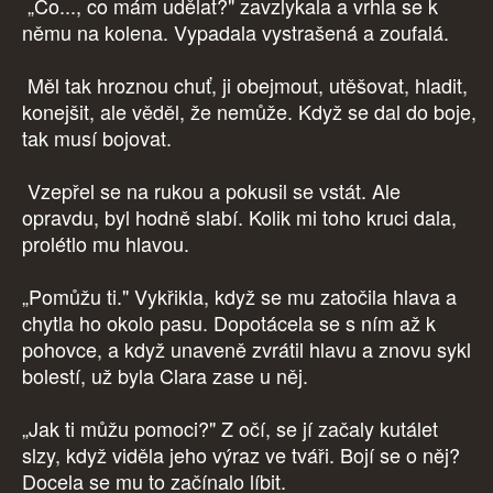
„Co..., co mám udělat?" zavzlykala a vrhla se k
němu na kolena. Vypadala vystrašená a zoufalá.
Měl tak hroznou chuť, ji obejmout, utěšovat, hladit,
konejšit, ale věděl, že nemůže. Když se dal do boje,
tak musí bojovat.
Vzepřel se na rukou a pokusil se vstát. Ale
opravdu, byl hodně slabí. Kolik mi toho kruci dala,
prolétlo mu hlavou.
„Pomůžu ti." Vykřikla, když se mu zatočila hlava a
chytla ho okolo pasu. Dopotácela se s ním až k
pohovce, a když unaveně zvrátil hlavu a znovu sykl
bolestí, už byla Clara zase u něj.
„Jak ti můžu pomoci?" Z očí, se jí začaly kutálet
slzy, když viděla jeho výraz ve tváři. Bojí se o něj?
Docela se mu to začínalo líbit.