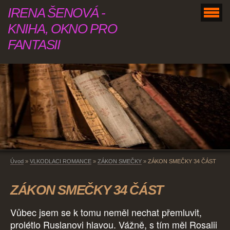
IRENA ŠENOVÁ -
KNIHA, OKNO PRO
FANTASII
Úvod
»
VLKODLACI ROMANCE
»
ZÁKON SMEČKY
»
ZÁKON SMEČKY 34 ČÁST
ZÁKON SMEČKY 34 ČÁST
Vůbec jsem se k tomu neměl nechat přemluvit,
prolétlo Ruslanovi hlavou. Vážně, s tím měl Rosalii