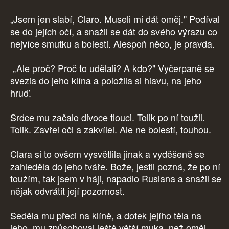
„Jsem jen slabí, Claro. Museli mi dát oměj." Podíval
se do jejích očí, a snažil se dát do svého výrazu co
nejvíce smutku a bolesti. Alespoň něco, je pravda.
„Ale proč? Proč to udělali? A kdo?" Vyčerpaně se
svezla do jeho klína a položila si hlavu, na jeho
hruď.
Srdce mu začalo divoce tlouci. Tolik po ní toužil.
Tolik. Zavřel oči a zakvílel. Ale ne bolestí, touhou.
Clara si to ovšem vysvětlila jinak a vyděšeně se
zahleděla do jeho tváře. Bože, jestli pozná, že po ní
toužím, tak jsem v háji, napadlo Ruslana a snažil se
nějak odvrátit její pozornost.
Seděla mu přeci na klíně, a dotek jejího těla na
jeho, mu způsoboval ještě větší muka, než oměj.