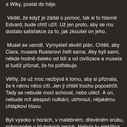
a Wiky, poslat do háje.
Věděl, že když je žádal o pomoc, tak si to hlavně
Edvard, bude chtít užít. Už jen proto, aby se mu
dostalo satisfakce za to, jak zkoušel on jeho.
Musel se usmát. Vymysleli skvělí plán. Chtěli, aby
Clara, musela Ruslanovi čelit sama. Aby byli sami,
někde hodně daleko od lidí a od civilizace a musela
si tudíž přiznat, že ho potřebuje.
Věřily, že už moc nezbývá k tomu, aby si přiznala,
že k němu něco cítí. Jen ji chtěli trochu popostrčit.
Tady se nebude moci schovat, nebo utéct. A on,
nebude mít alespoň nutkání, utrhnout, nějakému
chlápkovi hlavu.
Byli vysoko v horách, v malebném, dřevěném srubu,
schovaném v hlubokých lesích. Nebyla tu elektřina,