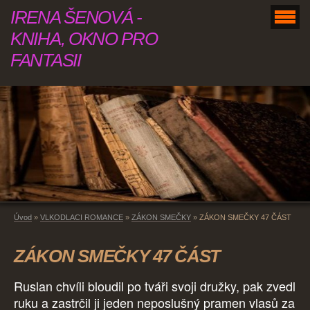
IRENA ŠENOVÁ -
KNIHA, OKNO PRO
FANTASII
Úvod
»
VLKODLACI ROMANCE
»
ZÁKON SMEČKY
»
ZÁKON SMEČKY 47 ČÁST
ZÁKON SMEČKY 47 ČÁST
Ruslan chvíli bloudil po tváři svoji družky, pak zvedl
ruku a zastrčil ji jeden neposlušný pramen vlasů za