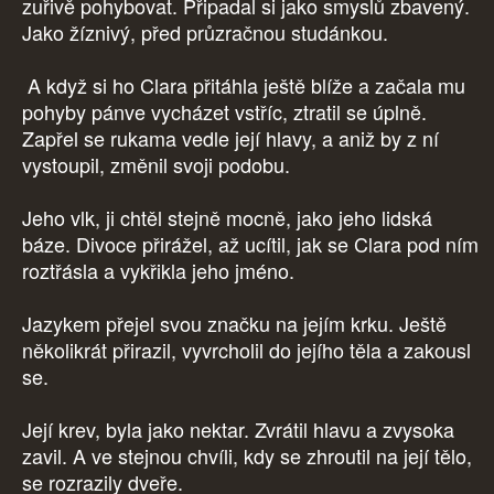
zuřivě pohybovat. Připadal si jako smyslů zbavený.
Jako žíznivý, před průzračnou studánkou.
A když si ho Clara přitáhla ještě blíže a začala mu
pohyby pánve vycházet vstříc, ztratil se úplně.
Zapřel se rukama vedle její hlavy, a aniž by z ní
vystoupil, změnil svoji podobu.
Jeho vlk, ji chtěl stejně mocně, jako jeho lidská
báze. Divoce přirážel, až ucítil, jak se Clara pod ním
roztřásla a vykřikla jeho jméno.
Jazykem přejel svou značku na jejím krku. Ještě
několikrát přirazil, vyvrcholil do jejího těla a zakousl
se.
Její krev, byla jako nektar. Zvrátil hlavu a zvysoka
zavil. A ve stejnou chvíli, kdy se zhroutil na její tělo,
se rozrazily dveře.