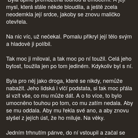
mysl, která stále někde bloudila, a ještě zcela
neodemkla její srdce, jakoby se znovu maličko
otevřela.
Na nic víc, už nečekal. Pomalu přikryl její tělo svým
a hladově ji políbil.
Tak moc ji miloval, a tak moc po ní toužil. Celá jeho
bytost, toužila jen po tom jediném. Kdykoliv byl s ní.
Byla pro něj jako droga, které se nikdy, nemůže
nabažit. Jeho lidská i vlčí podstata, si tak moc přála
si vzít vše, co mu může dát. A o to více, to bylo
umocněno touhou po tom, co mu zatím nedala. Aby
se mu oddala. Aby mu řekla své ano, a aby znovu
slyšel z jejích úst, že ho miluje. Na věky.
Jedním trhnutím pánve, do ní vstoupil a začal se