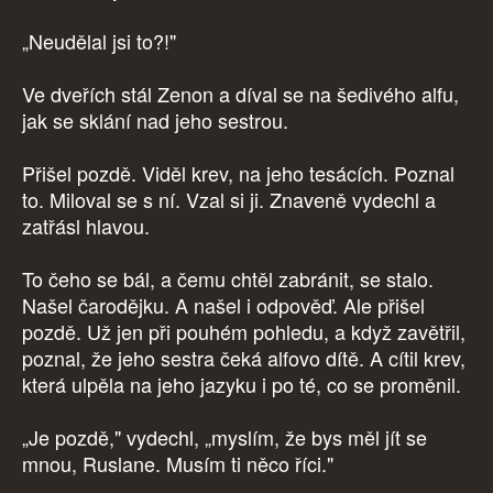
„Neudělal jsi to?!"
Ve dveřích stál Zenon a díval se na šedivého alfu,
jak se sklání nad jeho sestrou.
Přišel pozdě. Viděl krev, na jeho tesácích. Poznal
to. Miloval se s ní. Vzal si ji. Znaveně vydechl a
zatřásl hlavou.
To čeho se bál, a čemu chtěl zabránit, se stalo.
Našel čarodějku. A našel i odpověď. Ale přišel
pozdě. Už jen při pouhém pohledu, a když zavětřil,
poznal, že jeho sestra čeká alfovo dítě. A cítil krev,
která ulpěla na jeho jazyku i po té, co se proměnil.
„Je pozdě," vydechl, „myslím, že bys měl jít se
mnou, Ruslane. Musím ti něco říci."