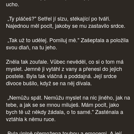
ucho.
„Ty pláčeš?" Setřel jí slzu, stékající po tváři.
Najednou měl pocit, jakoby se mu zastavilo srdce.
„Tak už to udělej. Pomiluj mě." Zašeptala a položila
svou dlaň, na tu jeho.
Zněla tak zoufale. Vůbec nevěděl, co si o tom má
myslet. Jemně ji vytáhl z vany a přenesl do jejich
postele. Byla tak vláčná a poddajná. Její srdce
divoce bušilo, když se na něj dívala.
„Nemůžu spát. Nemůžu myslet na nic jiného, jak na
tebe, a jak se se mnou miluješ. Mám pocit, jako
bych tě už někdy žádala, o to samé." Zasténala a
vztáhla k němu ruce.
Byla úplně přemožena touhou a emocemi. A její