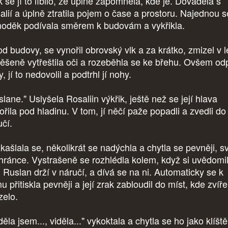
k se jí to líbilo, že úplně zapomněla, kde je. Dováděla s
alií a úplně ztratila pojem o čase a prostoru. Najednou s
oděk podívala směrem k budovám a vykřikla.
od budovy, se vynořil obrovský vlk a za krátko, zmizel v l
ěšeně vytřeštila oči a rozeběhla se ke břehu. Ovšem od
, jí to nedovolil a podtrhl jí nohy.
lane." Uslyšela Rosaliin výkřik, ještě než se její hlava
ořila pod hladinu. V tom, jí něčí paže popadli a zvedli do
učí.
kašlala se, několikrát se nadýchla a chytla se pevněji, 
hránce. Vystrašeně se rozhlédla kolem, když si uvědomil
i Ruslan drží v náručí, a dívá se na ni. Automaticky se k
 přitiskla pevněji a její zrak zabloudil do míst, kde zvíře
zelo.
děla jsem..., viděla..." vykoktala a chytla se ho jako klíště