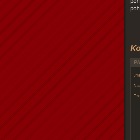
poh
poh
Ko
Př
Jmé
Nad
Text