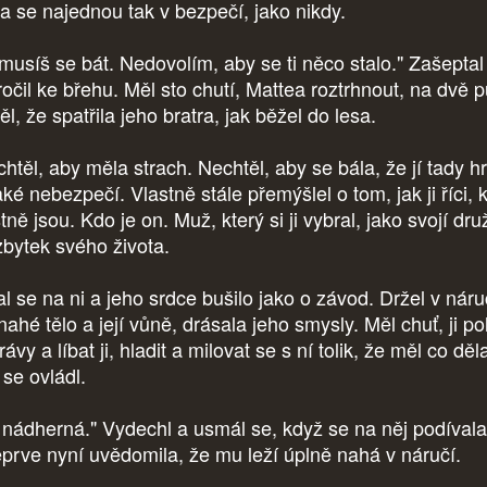
ila se najednou tak v bezpečí, jako nikdy.
musíš se bát. Nedovolím, aby se ti něco stalo." Zašeptal
ročil ke břehu. Měl sto chutí, Mattea roztrhnout, na dvě p
l, že spatřila jeho bratra, jak běžel do lesa.
htěl, aby měla strach. Nechtěl, aby se bála, že jí tady hr
ké nebezpečí. Vlastně stále přemýšlel o tom, jak ji říci, 
tně jsou. Kdo je on. Muž, který si ji vybral, jako svojí dru
zbytek svého života.
al se na ni a jeho srdce bušilo jako o závod. Držel v náru
 nahé tělo a její vůně, drásala jeho smysly. Měl chuť, ji po
rávy a líbat ji, hladit a milovat se s ní tolik, že měl co děla
 se ovládl.
i nádherná." Vydechl a usmál se, když se na něj podívala
teprve nyní uvědomila, že mu leží úplně nahá v náručí.