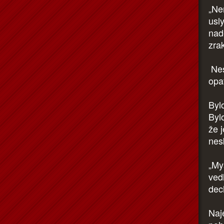
„Ne
usly
nade
zra
Nes
opat
Byl
Byl
že 
nes
„My
ved
dec
Naj