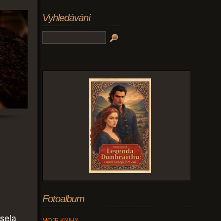
Vyhledávání
Fotoalbum
usela
MOJE KNIHY