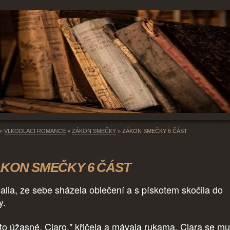
»
VLKODLACI ROMANCE
»
ZÁKON SMEČKY
»
ZÁKON SMEČKY 6 ČÁST
KON SMEČKY 6 ČÁST
alia, ze sebe sházela oblečení a s pískotem skočila do
y.
 to úžasné, Claro." křičela a mávala rukama. Clara se m