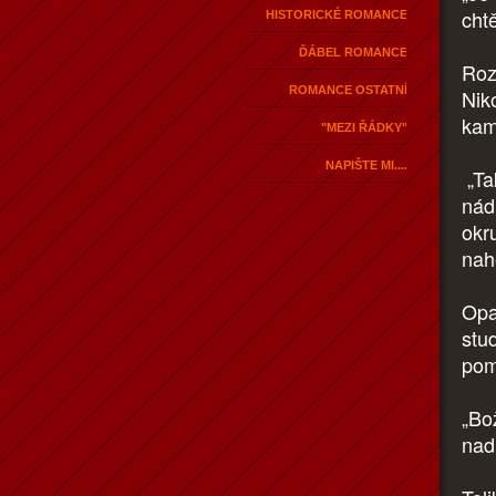
cht
HISTORICKÉ ROMANCE
ĎÁBEL ROMANCE
Roz
ROMANCE OSTATNÍ
Nik
kam
"MEZI ŘÁDKY"
NAPIŠTE MI....
„Ta
nád
okr
nah
Opa
stu
pom
„Bo
nad