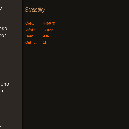
e
Statistiky
Celkem:
445078
ese.
Měsíc:
17022
por
Den:
906
Online:
11
svého
a,
.