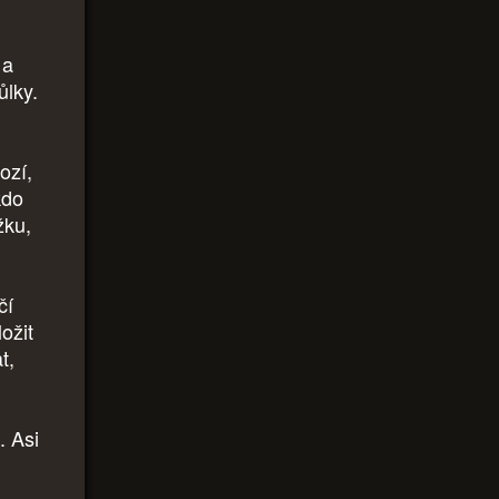
 a
ůlky.
ozí,
kdo
žku,
čí
ložit
t,
. Asi