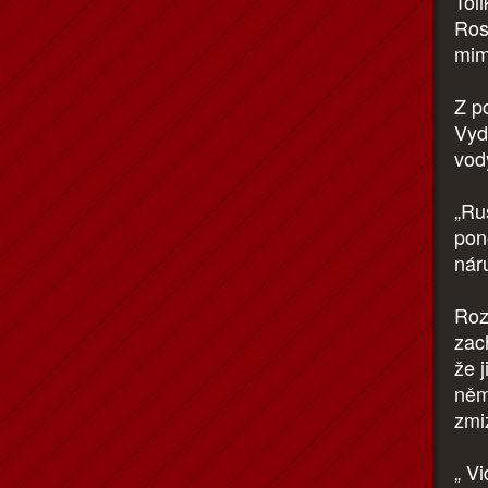
Toli
Ros
mim
Z p
Vyd
vody
„Rus
pon
nár
Roz
zac
že j
němu
zmi
„ Vi