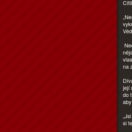
Cít
„Ne
vyk
Vědě
Nec
něja
vlas
na 
Dív
její
do t
aby
„Js
si 