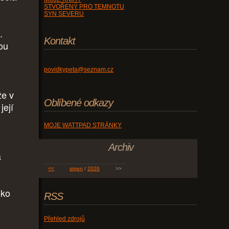
STVOŘENÝ PRO TEMNOTU
SYN SEVERU
.
Kontakt
ou
povidkypeta@seznam.cz
že v
Oblíbené odkazy
její
MOJE WATTPAD STRÁNKY
Archiv
a
<<
srpen
/
2026
>>
oko
RSS
Přehled zdrojů