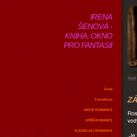
IRENA
ŠENOVÁ -
KNIHA, OKNO
PRO FANTASII
Úvod
Úvod
ZÁ
Fotoalbum
MAFIE ROMANCE
Ros
vod
UPÍŘÍ ROMANCE
VLKODLACI ROMANCE
„Je