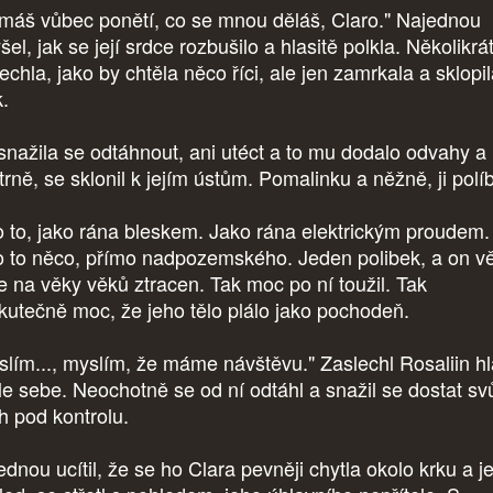
máš vůbec ponětí, co se mnou děláš, Claro." Najednou
šel, jak se její srdce rozbušilo a hlasitě polkla. Několikrá
chla, jako by chtěla něco říci, ale jen zamrkala a sklopi
k.
nažila se odtáhnout, ani utéct a to mu dodalo odvahy a
rně, se sklonil k jejím ústům. Pomalinku a něžně, ji políb
o to, jako rána bleskem. Jako rána elektrickým proudem.
o to něco, přímo nadpozemského. Jeden polibek, a on vě
je na věky věků ztracen. Tak moc po ní toužil. Tak
kutečně moc, že jeho tělo plálo jako pochodeň.
slím..., myslím, že máme návštěvu." Zaslechl Rosaliin hl
le sebe. Neochotně se od ní odtáhl a snažil se dostat sv
h pod kontrolu.
ednou ucítil, že se ho Clara pevněji chytla okolo krku a j