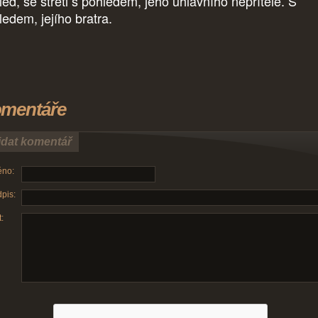
led, se střetl s pohledem, jeho úhlavního nepřítele. S
ledem, jejího bratra.
mentáře
idat komentář
no:
pis:
: