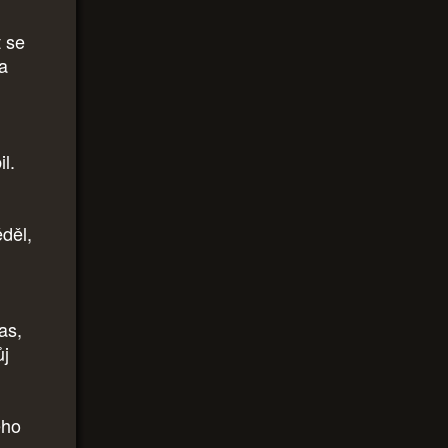
t se
la
il.
děl,
as,
ůj
eho