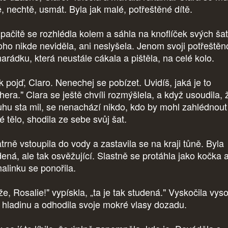
ě, nechtě, usmát. Byla jak malé, potřeštěné dítě.
pačitě se rozhlédla kolem a sáhla na knoflíček svých šat
oho nikde neviděla, ani neslyšela. Jenom svoji potřeštěn
arádku, která neustále cákala a pištěla, na celé kolo.
k pojď, Claro. Nenechej se pobízet. Uvidíš, jaká je to
hera." Clara se ještě chvíli rozmýšlela, a když usoudila, 
uhu sta mil, se nenachází nikdo, kdo by mohl zahlédnout 
é tělo, shodila ze sebe svůj šat.
trně vstoupila do vody a zastavila se na kraji tůně. Byla
dená, ale tak osvěžující. Slastně se protáhla jako kočka 
alinku se ponořila.
že, Rosalie!" vypískla, „ta je tak studená." Vyskočila vys
 hladinu a odhodila svoje mokré vlasy dozadu.