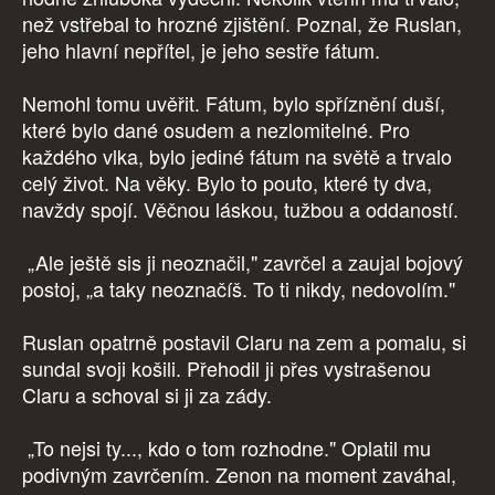
než vstřebal to hrozné zjištění. Poznal, že Ruslan,
jeho hlavní nepřítel, je jeho sestře fátum.
Nemohl tomu uvěřit. Fátum, bylo spříznění duší,
které bylo dané osudem a nezlomitelné. Pro
každého vlka, bylo jediné fátum na světě a trvalo
celý život. Na věky. Bylo to pouto, které ty dva,
navždy spojí. Věčnou láskou, tužbou a oddaností.
„Ale ještě sis ji neoznačil," zavrčel a zaujal bojový
postoj, „a taky neoznačíš. To ti nikdy, nedovolím."
Ruslan opatrně postavil Claru na zem a pomalu, si
sundal svoji košili. Přehodil ji přes vystrašenou
Claru a schoval si ji za zády.
„To nejsi ty..., kdo o tom rozhodne." Oplatil mu
podivným zavrčením. Zenon na moment zaváhal,