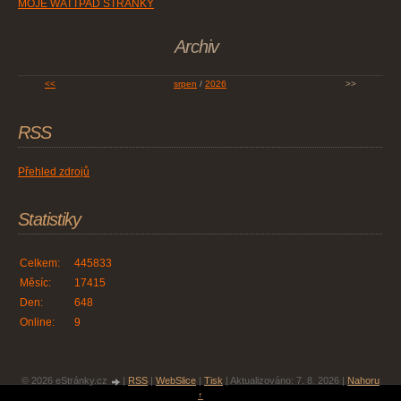
MOJE WATTPAD STRÁNKY
Archiv
<<
srpen
/
2026
>>
RSS
Přehled zdrojů
Statistiky
Celkem:
445833
Měsíc:
17415
Den:
648
Online:
9
© 2026 eStránky.cz
|
RSS
|
WebSlice
|
Tisk
|
Aktualizováno: 7. 8. 2026
|
Nahoru
↑