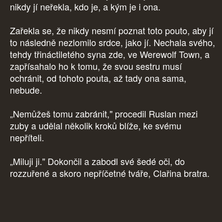
nikdy jí neřekla, kdo je, a kým je i ona.
Zařekla se, že nikdy nesmí poznat toto pouto, aby jí
to následně nezlomilo srdce, jako jí. Nechala svého,
tehdy třináctiletého syna zde, ve Werewolf Town, a
zapřísahalo ho k tomu, že svou sestru musí
ochránit, od tohoto pouta, až tady ona sama,
nebude.
„Nemůžeš tomu zabránit," procedil Ruslan mezi
zuby a udělal několik kroků blíže, ke svému
nepříteli.
„Miluji ji." Dokončil a zabodl své šedé oči, do
rozzuřené a skoro nepříčetné tváře, Clařina bratra.