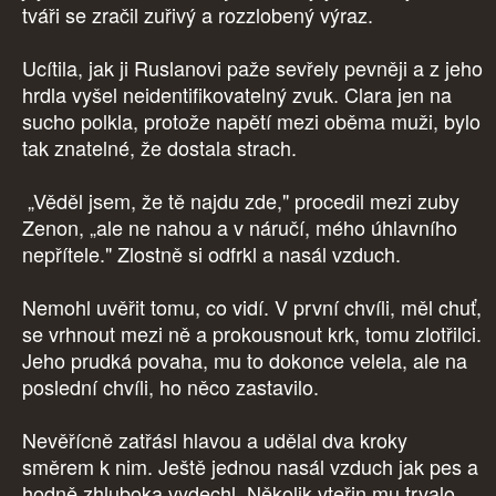
tváři se zračil zuřivý a rozzlobený výraz.
Ucítila, jak ji Ruslanovi paže sevřely pevněji a z jeho
hrdla vyšel neidentifikovatelný zvuk. Clara jen na
sucho polkla, protože napětí mezi oběma muži, bylo
tak znatelné, že dostala strach.
„Věděl jsem, že tě najdu zde," procedil mezi zuby
Zenon, „ale ne nahou a v náručí, mého úhlavního
nepřítele." Zlostně si odfrkl a nasál vzduch.
Nemohl uvěřit tomu, co vidí. V první chvíli, měl chuť,
se vrhnout mezi ně a prokousnout krk, tomu zlotřilci.
Jeho prudká povaha, mu to dokonce velela, ale na
poslední chvíli, ho něco zastavilo.
Nevěřícně zatřásl hlavou a udělal dva kroky
směrem k nim. Ještě jednou nasál vzduch jak pes a
hodně zhluboka vydechl. Několik vteřin mu trvalo,