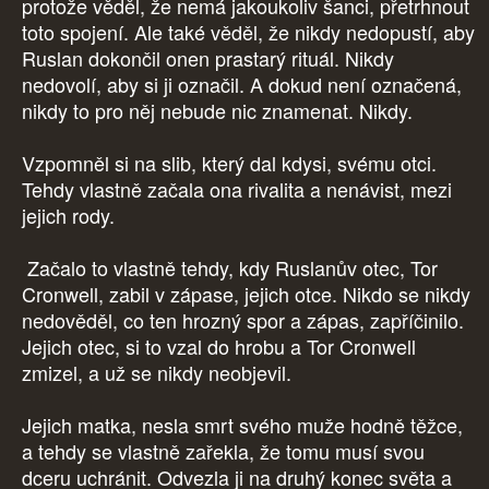
protože věděl, že nemá jakoukoliv šanci, přetrhnout
toto spojení. Ale také věděl, že nikdy nedopustí, aby
Ruslan dokončil onen prastarý rituál. Nikdy
nedovolí, aby si ji označil. A dokud není označená,
nikdy to pro něj nebude nic znamenat. Nikdy.
Vzpomněl si na slib, který dal kdysi, svému otci.
Tehdy vlastně začala ona rivalita a nenávist, mezi
jejich rody.
Začalo to vlastně tehdy, kdy Ruslanův otec, Tor
Cronwell, zabil v zápase, jejich otce. Nikdo se nikdy
nedověděl, co ten hrozný spor a zápas, zapříčinilo.
Jejich otec, si to vzal do hrobu a Tor Cronwell
zmizel, a už se nikdy neobjevil.
Jejich matka, nesla smrt svého muže hodně těžce,
a tehdy se vlastně zařekla, že tomu musí svou
dceru uchránit. Odvezla ji na druhý konec světa a