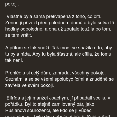
pokoji.
Vlastně byla sama překvapená z toho, co cítí.
Zenon ji přivezl před polednem domů a bylo sotva tři
hodiny odpoledne, a ona už zoufale toužila po tom,
se tam vrátit.
A přitom se tak snaží. Tak moc, se snažila o to, aby
tu byla ráda. Aby tu byla šťastná, ale cítila, že tomu
tak není.
Prohlédla si celý dům, zahradu, všechny pokoje.
Seznámila se se všemi spolubydlícími a znuděně se
zavřela ve svém pokoji.
Elfrída a její manžel Joachym, jí připadali vcelku v
pořádku. Byl to stejně zamilovaný pár, jako
Ruslanovi sourozenci, ale kdo se jí vůbec
nezamlouval, byla dva nabušení bratři, Said a Karl.