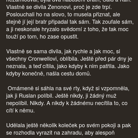
Vlastně se divila Zenonovi, proč je zde trpí.
Poslouchali ho na slovo, to musela přiznat, ale
stejně jí její bratr připadal tak sám. Tak zoufale sám,
a ji neskonale hryzalo svědomí z toho, že tak moc
touží po tom, ho zase opustit.
Vlastně se sama divila, jak rychle a jak moc, si
všechny Cronwellovi, oblíbila. Ještě před pár dny je
neznala, a teď cítila, jako kdyby k nim patřila. Jako
kdyby konečně, našla cestu domů.
Omámeně si sáhla na své rty, když si vzpomněla,
jak ji Ruslan políbil. Ještě nikdy, ji žádný muž
nepolíbil. Nikdy. A nikdy k žádnému necítila to, co
cítí k němu.
Udělala ještě několik koleček po svém pokoji a pak
se rozhodla vyrazit na zahradu, aby alespoň