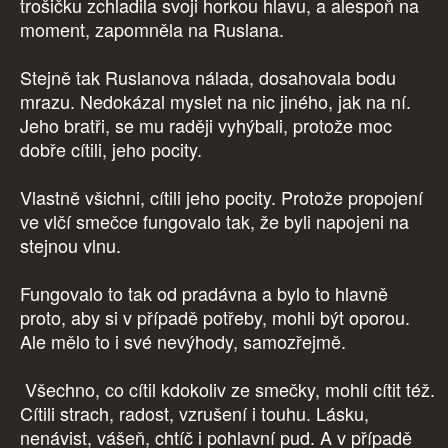
trošičku zchladila svoji horkou hlavu, a alespoň na
moment, zapomněla na Ruslana.
Stejně tak Ruslanova nálada, dosahovala bodu
mrazu. Nedokázal myslet na nic jiného, jak na ní.
Jeho bratři, se mu raději vyhýbali, protože moc
dobře cítili, jeho pocity.
Vlastně všichni, cítili jeho pocity. Protože propojení
ve vlčí smečce fungovalo tak, že byli napojeni na
stejnou vlnu.
Fungovalo to tak od pradávna a bylo to hlavně
proto, aby si v případě potřeby, mohli být oporou.
Ale mělo to i své nevýhody, samozřejmě.
Všechno, co cítil kdokoliv ze smečky, mohli cítit též.
Cítili strach, radost, vzrušení i touhu. Lásku,
nenávist, vášeň, chtíč i pohlavní pud. A v případě