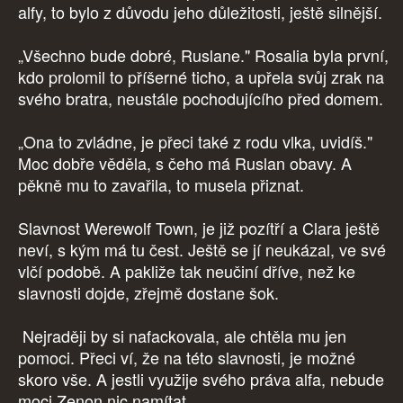
alfy, to bylo z důvodu jeho důležitosti, ještě silnější.
„Všechno bude dobré, Ruslane." Rosalia byla první,
kdo prolomil to příšerné ticho, a upřela svůj zrak na
svého bratra, neustále pochodujícího před domem.
„Ona to zvládne, je přeci také z rodu vlka, uvidíš."
Moc dobře věděla, s čeho má Ruslan obavy. A
pěkně mu to zavařila, to musela přiznat.
Slavnost Werewolf Town, je již pozítří a Clara ještě
neví, s kým má tu čest. Ještě se jí neukázal, ve své
vlčí podobě. A pakliže tak neučiní dříve, než ke
slavnosti dojde, zřejmě dostane šok.
Nejraději by si nafackovala, ale chtěla mu jen
pomoci. Přeci ví, že na této slavnosti, je možné
skoro vše. A jestli využije svého práva alfa, nebude
moci Zenon nic namítat.