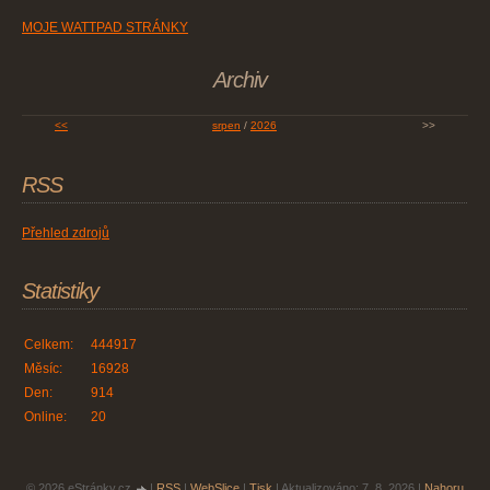
MOJE WATTPAD STRÁNKY
Archiv
<<
srpen
/
2026
>>
RSS
Přehled zdrojů
Statistiky
Celkem:
444917
Měsíc:
16928
Den:
914
Online:
20
© 2026 eStránky.cz
|
RSS
|
WebSlice
|
Tisk
|
Aktualizováno: 7. 8. 2026
|
Nahoru