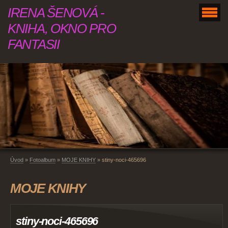
IRENA ŠENOVÁ -
KNIHA, OKNO PRO
FANTASII
Úvod
»
Fotoalbum
»
MOJE KNIHY
»
stiny-noci-465696
MOJE KNIHY
stiny-noci-465696