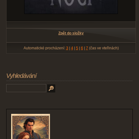
Zpět do složky
Automatické procházení:
3
|
4
|
5
|
6
|
7
(čas ve vteřinách)
Vyhledávání