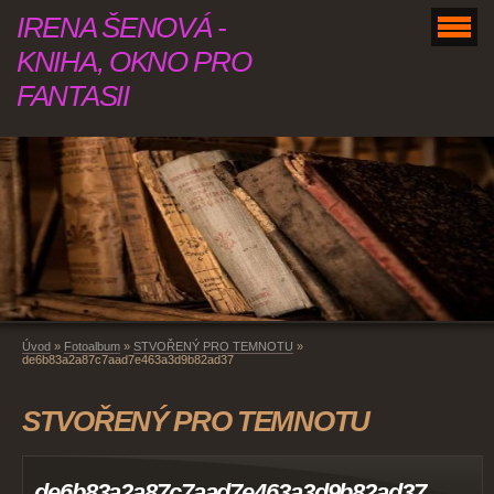
IRENA ŠENOVÁ -
KNIHA, OKNO PRO
FANTASII
Úvod
»
Fotoalbum
»
STVOŘENÝ PRO TEMNOTU
»
de6b83a2a87c7aad7e463a3d9b82ad37
STVOŘENÝ PRO TEMNOTU
de6b83a2a87c7aad7e463a3d9b82ad37