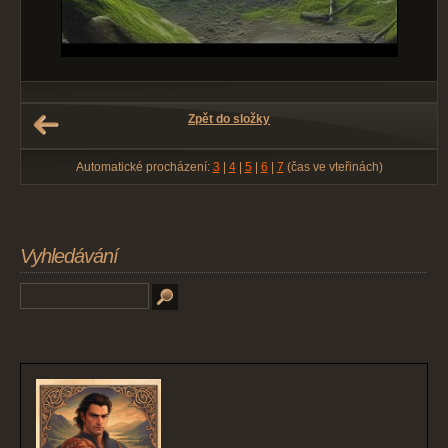
Zpět do složky
Automatické procházení:
3
|
4
|
5
|
6
|
7
(čas ve vteřinách)
Vyhledávání