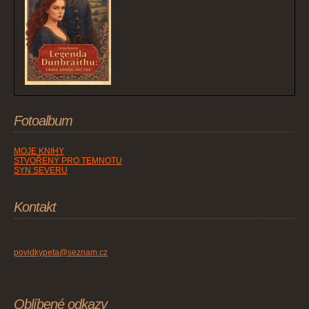
Fotoalbum
MOJE KNIHY
STVOŘENÝ PRO TEMNOTU
SYN SEVERU
Kontakt
povidkypeta@seznam.cz
Oblíbené odkazy