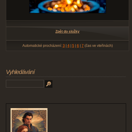
Zpět do složky
Automatické procházení:
3
|
4
|
5
|
6
|
7
(čas ve vteřinách)
Vyhledávání