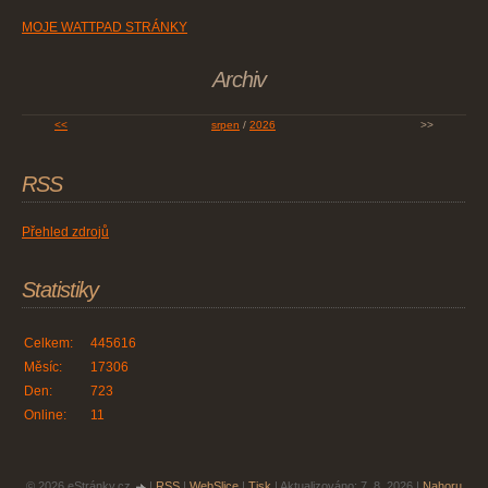
MOJE WATTPAD STRÁNKY
Archiv
<<
srpen
/
2026
>>
RSS
Přehled zdrojů
Statistiky
Celkem:
445616
Měsíc:
17306
Den:
723
Online:
11
© 2026 eStránky.cz
|
RSS
|
WebSlice
|
Tisk
|
Aktualizováno: 7. 8. 2026
|
Nahoru