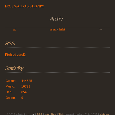
MOJE WATTPAD STRÁNKY
Archiv
<<
srpen
/
2026
>>
RSS
Přehled zdrojů
Statistiky
Celkem:
444685
Měsíc:
16789
Den:
854
Online:
9
© 2026 eStránky.cz
|
RSS
|
WebSlice
|
Tisk
|
Aktualizováno: 7. 8. 2026
|
Nahoru