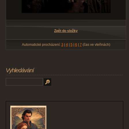
Zpět do složky
Automatické procházení:
3
|
4
|
5
|
6
|
7
(čas ve vteřinách)
Vyhledávání