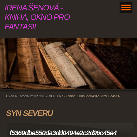
IRENA ŠENOVÁ -
KNIHA, OKNO PRO
FANTASII
Úvod
»
Fotoalbum
»
SYN SEVERU
»
f5369dbe550da3dd0494e2c2d96c45e4
SYN SEVERU
f5369dbe550da3dd0494e2c2d96c45e4