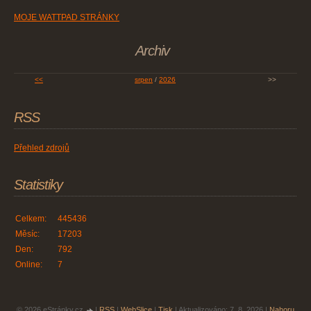
MOJE WATTPAD STRÁNKY
Archiv
<<
srpen
/
2026
>>
RSS
Přehled zdrojů
Statistiky
Celkem:
445436
Měsíc:
17203
Den:
792
Online:
7
© 2026 eStránky.cz
|
RSS
|
WebSlice
|
Tisk
|
Aktualizováno: 7. 8. 2026
|
Nahoru