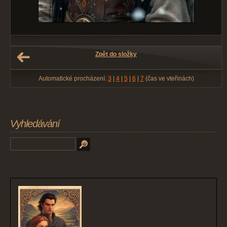
Zpět do složky
Automatické procházení:
3
|
4
|
5
|
6
|
7
(čas ve vteřinách)
Vyhledávání