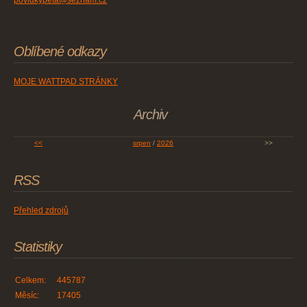
povidkypeta@seznam.cz
Oblíbené odkazy
MOJE WATTPAD STRÁNKY
Archiv
<<
srpen
/
2026
>>
RSS
Přehled zdrojů
Statistiky
Celkem:
445787
Měsíc:
17405