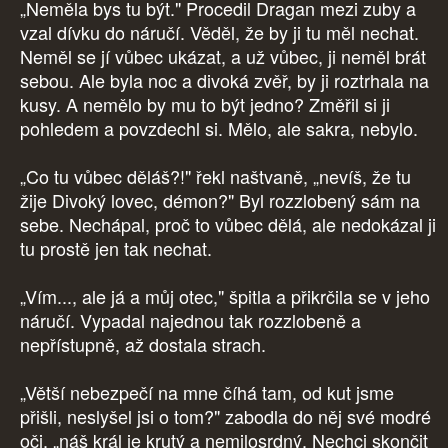
„Neměla bys tu být." Procedil Dragan mezi zuby a
vzal dívku do náručí. Věděl, že by ji tu měl nechat.
Neměl se jí vůbec ukázat, a už vůbec, ji neměl brát
sebou. Ale byla noc a divoká zvěř, by ji roztrhala na
kusy. A nemělo by mu to být jedno? Změřil si ji
pohledem a povzdechl si. Mělo, ale sakra, nebylo.
„Co tu vůbec děláš?!" řekl naštvaně, „nevíš, že tu
žije Divoký lovec, démon?" Byl rozzlobený sám na
sebe. Nechápal, proč to vůbec dělá, ale nedokázal ji
tu prostě jen tak nechat.
„Vím..., ale já a můj otec," špitla a přikrčila se v jeho
náručí. Vypadal najednou tak rozzlobeně a
nepřístupně, až dostala strach.
„Větší nebezpečí na mne číhá tam, od kut jsme
přišli, neslyšel jsi o tom?" zabodla do něj své modré
oči, „náš král je krutý a nemilosrdný. Nechci skončit