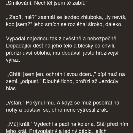
„Smilování. Nechtěl jsem tě zabít."
„ Zabít, mě?" zasmál se jezdec zhluboka, „ty nevíš,
kdo jsem?" jeho smích se rozléhal široko, daleko.
Vypadal najednou tak zlověstně a nebezpečně.
Dopadající déšť na jeho tělo a blesky co chvíli,
proříznuvší oblohu, mu dodávali ještě hrozivější
výraz.
„Chtěl jsem jen, ochránit svou dceru," pípl muž na
zemi, „odpusť." Dlouhé ticho, prořízl až Jezdcův
hlas.
„Vstaň." Pokynul mu. A když se muž posbíral na
nohy a postavil se, ohromeně vytřeštil zrak.
„Můj králi." Vydechl a padl na kolena. Stál před ním
jeho král. Právoplatný a jediný dědic, jejich