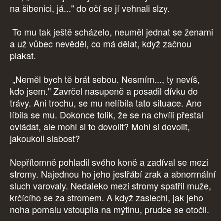
na šibenici, já..." do očí se jí vehnali slzy.
To mu tak ještě scházelo, neuměl jednat se ženami
a už vůbec nevěděl, co má dělat, když začnou
plakat.
„Neměl bych tě brát sebou. Nesmím..., ty nevíš,
kdo jsem." Zavrčel nasupeně a posadil dívku do
trávy. Ani trochu, se mu nelíbila tato situace. Ano
líbila se mu. Dokonce tolik, že se na chvíli přestal
ovládat, ale mohl si to dovolit? Mohl si dovolit,
jakoukoli slabost?
Nepřítomně pohladil svého koně a zadíval se mezi
stromy. Najednou ho jeho jestřábí zrak a abnormální
sluch varovaly. Nedaleko mezi stromy spatřil muže,
krčícího se za stromem. A když zaslechl, jak jeho
noha pomalu vstoupila na mýtinu, prudce se otočil.