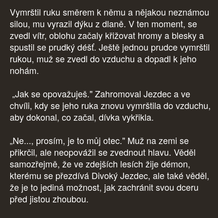
Vymrštil ruku směrem k němu a nějakou neznámou
silou, mu vyrazil dýku z dlaně. V ten moment, se
zvedl vítr, oblohu začaly křižovat hromy a blesky a
spustil se prudký déšť. Ještě jednou prudce vymrštil
rukou, muž se zvedl do vzduchu a dopadl k jeho
nohám.
„Jak se opovažuješ." Zahromoval Jezdec a ve
chvíli, kdy se jeho ruka znovu vymrštila do vzduchu,
aby dokonal, co začal, dívka vykřikla.
„Ne..., prosím, je to můj otec." Muž na zemi se
přikrčil, ale neopovážil se zvednout hlavu. Věděl
samozřejmě, že ve zdejších lesích žije démon,
kterému se přezdívá Divoký Jezdec, ale také věděl,
že je to jediná možnost, jak zachránit svou dceru
před jistou zhoubou.