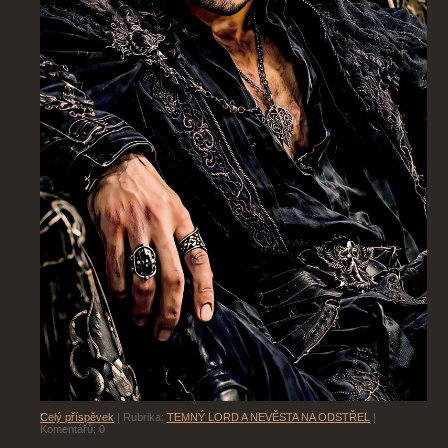
Celý příspěvek
|
Rubrika:
TEMNÝ LORD A NEVĚSTA NA ODSTŘEL
|
Komentářů:
0