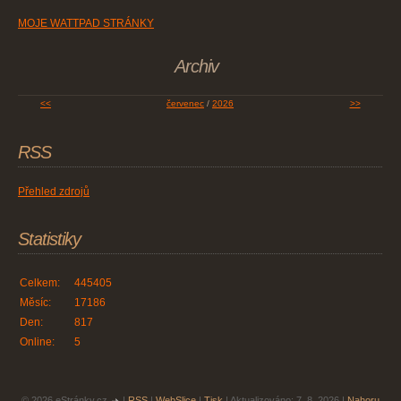
MOJE WATTPAD STRÁNKY
Archiv
<<
červenec
/
2026
>>
RSS
Přehled zdrojů
Statistiky
Celkem:
445405
Měsíc:
17186
Den:
817
Online:
5
© 2026 eStránky.cz
|
RSS
|
WebSlice
|
Tisk
|
Aktualizováno: 7. 8. 2026
|
Nahoru