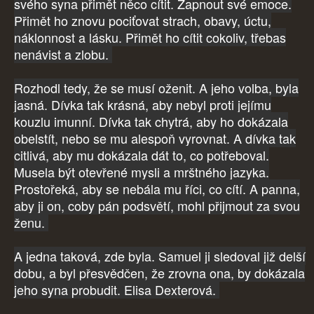
svého syna přimět něco cítit. Zapnout své emoce.
Přimět ho znovu pociťovat strach, obavy, úctu,
náklonnost a lásku. Přimět ho cítit cokoliv, třebas
nenávist a zlobu.
Rozhodl tedy, že se musí oženit. A jeho volba, byla
jasná. Dívka tak krásná, aby nebyl proti jejímu
kouzlu imunní. Dívka tak chytrá, aby ho dokázala
obelstít, nebo se mu alespoň vyrovnat. A dívka tak
citlivá, aby mu dokázala dát to, co potřeboval.
Musela být otevřené mysli a mrštného jazyka.
Prostořeká, aby se nebála mu říci, co cítí. A panna,
aby ji on, coby pán podsvětí, mohl přijmout za svou
ženu.
A jedna taková, zde byla. Samuel ji sledoval již delší
dobu, a byl přesvědčen, že zrovna ona, by dokázala
jeho syna probudit. Elisa Dexterová.