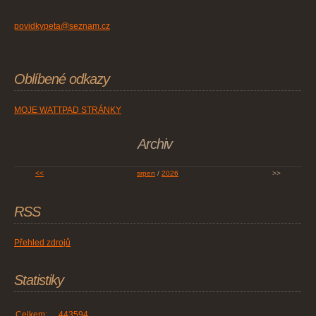
povidkypeta@seznam.cz
Oblíbené odkazy
MOJE WATTPAD STRÁNKY
Archiv
<<
srpen
/
2026
>>
RSS
Přehled zdrojů
Statistiky
Celkem:
443594