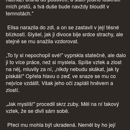
mích prstů, a tvá duše bude navždy bloudit v
temnotách."
Elisa narazila do zdi, a on se zastavil v její těsné
blízkosti. Slyšel, jak ji divoce bije srdce strachy, ale
stejně se mu snažila vzdorovat.
„To ty si nepochopil své!" vyprskla statečně, ale dalo
ji to více práce, než si myslela. Spíše vztek a zlost
na něj, mluvily za ní, „nikdy nebudu skákat, jak ty
pískáš!" Opřela hlavu o zeď, ve snaze se mu co
nejvíce vzdálit. Však jeho oči zapláli hněvem a
zlostí.
„Jak myslíš!" procedil skrz zuby. Měl na ní takový
vztek, že se divil sám sobě.
Přeci mu mohla být ukradená. Neměl by ho její