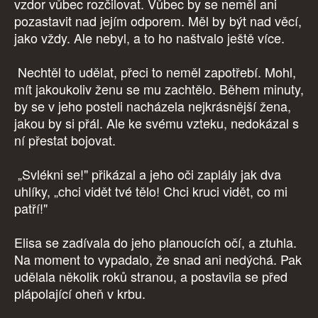
vzdor vůbec rozčilovat. Vůbec by se neměl ani
pozastavit nad jejím odporem. Měl by být nad věcí,
jako vždy. Ale nebyl, a to ho naštvalo ještě více.
Nechtěl to udělat, přeci to neměl zapotřebí. Mohl,
mít jakoukoliv ženu se mu zachtělo. Během minuty,
by se v jeho posteli nacházela nejkrásnější žena,
jakou by si přál. Ale ke svému vzteku, nedokázal s
ní přestat bojovat.
„Svlékni se!" přikázal a jeho oči zaplály jak dva
uhlíky, „chci vidět tvé tělo! Chci kruci vidět, co mi
patří!"
Elisa se zadívala do jeho planoucích očí, a ztuhla.
Na moment to vypadalo, že snad ani nedýchá. Pak
udělala několik roků stranou, a postavila se před
plápolající oheň v krbu.