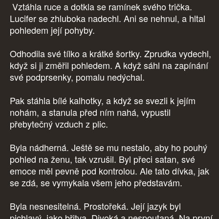
Vztáhla ruce a dotkla se ramínek svého trička.
Lucifer se zhluboka nadechl. Ani se nehnul, a hltal
pohledem její pohyby.
Odhodila své tílko a krátké šortky. Zprudka vydechl,
když si ji změřil pohledem. A když sáhl na zapínání
své podprsenky, pomalu nedýchal.
Pak stáhla bílé kalhotky, a když se svezli k jejím
nohám, a stanula před ním nahá, vypustil
přebytečný vzduch z plic.
Byla nádherná. Ještě se mu nestalo, aby ho pouhý
pohled na ženu, tak vzrušil. Byl přeci satan, své
emoce měl pevně pod kontrolou. Ale tato dívka, jak
se zdá, se vymykala všem jeho představám.
Byla nesnesitelná. Prostořeká. Její jazyk byl
pichlavý, jako břitva. Divoká a nespoutaná. Na první