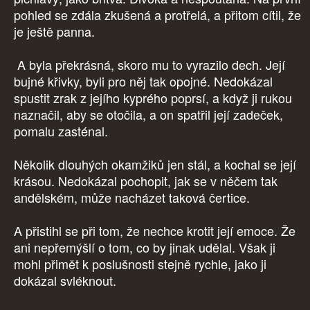
pohled se zdála zkušená a protřelá, a přitom cítil, že
je ještě panna.
A byla překrásná, skoro mu to vyrazilo dech. Její
bujné křivky, byli pro něj tak opojné. Nedokázal
spustit zrak z jejího kyprého poprsí, a když ji rukou
naznačil, aby se otočila, a on spatřil její zadeček,
pomalu zasténal.
Několik dlouhých okamžiků jen stál, a kochal se její
krásou. Nedokázal pochopit, jak se v něčem tak
andělském, může nacházet taková čertice.
A přistihl se při tom, že nechce krotit její emoce. Že
ani nepřemýšlí o tom, co by jinak udělal. Však ji
mohl přimět k poslušnosti stejně rychle, jako ji
dokázal svléknout.