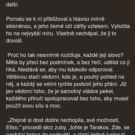
další.
Pomalu se k ní přibližoval s hlavou mírně
skloněnou, a jeho černé oči zářily vztekem. Vytočila
ho na nejvyšší míru. Vlastně nechápal, že ji to
dovolil.
Proč ho tak nesmírně rozčiluje, každé její slovo?
Měla by přeci bez podmínek, a bez řečí, udělat co ji
říká. Nestává se, aby mu kdokoliv odporoval.
Většinou stačí vědomí, kdo je, a pouhý pohled na
něj, a každý se velmi rychle podvolí jeho přání. Již
jen vědomí toho, že je samotný vládce pekel,
každého přinutí spolupracovat bez toho, aby musel
použít svou sílu a moc.
„Zřejmě si dost dobře nechopila, své možnosti,
Eliso," procedil skrz zuby, „tohle je Tarakos. Zde, se
nachází brána do podsvětí, a stačí jediné lusknutí