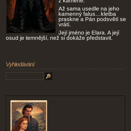
z kamene.
Až sama usedle na jeho
kamenný falus…kletba
praskne a Pán podsvětí se
vrátí.
Její jméno je Elara. A její
osud je temnější, než si
dokáže představit.
Vyhledávání