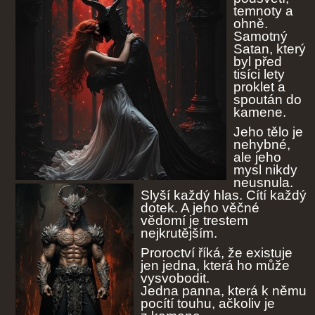
temnoty a
ohně.
Samotný
Satan, který
byl před
tisíci lety
proklet a
spoután do
kamene.
Jeho tělo je
nehybné,
ale jeho
mysl nikdy
neusnula.
Slyší každý hlas. Cítí každý
dotek. A jeho věčné
vědomí je trestem
nejkrutějším.
Proroctví říká, že existuje
jen jedna, která ho může
vysvobodit.
Jedna panna, která k němu
pocítí touhu, ačkoliv je