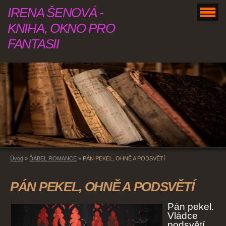
IRENA ŠENOVÁ -
KNIHA, OKNO PRO
FANTASII
Úvod
»
ĎÁBEL ROMANCE
»
PÁN PEKEL, OHNĚ A PODSVĚTÍ
PÁN PEKEL, OHNĚ A PODSVĚTÍ
Pán pekel.
Vládce
podsvětí,