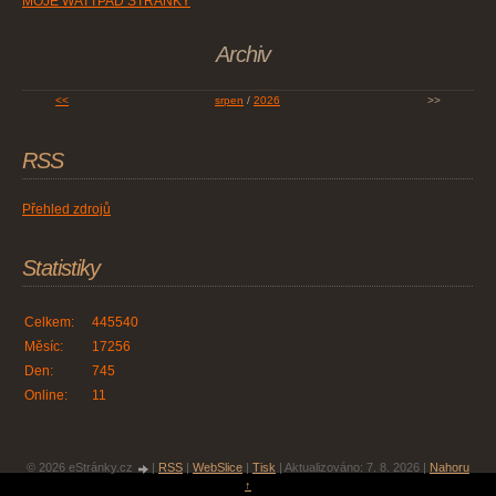
MOJE WATTPAD STRÁNKY
Archiv
<<
srpen
/
2026
>>
RSS
Přehled zdrojů
Statistiky
Celkem:
445540
Měsíc:
17256
Den:
745
Online:
11
© 2026 eStránky.cz
|
RSS
|
WebSlice
|
Tisk
|
Aktualizováno: 7. 8. 2026
|
Nahoru
↑