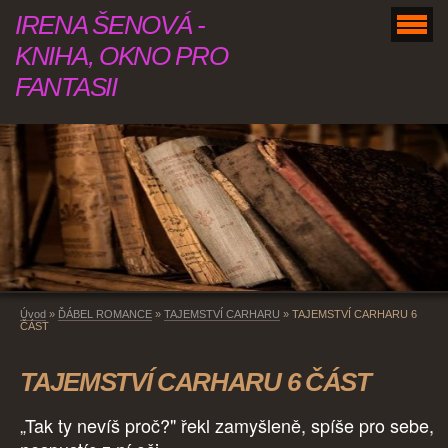
IRENA ŠENOVÁ -
KNIHA, OKNO PRO
FANTASII
Úvod
»
ĎÁBEL ROMANCE
»
TAJEMSTVÍ CARHARU
»
TAJEMSTVÍ CARHARU 6
ČÁST
TAJEMSTVÍ CARHARU 6 ČÁST
„Tak ty nevíš proč?" řekl zamyšleně, spíše pro sebe,