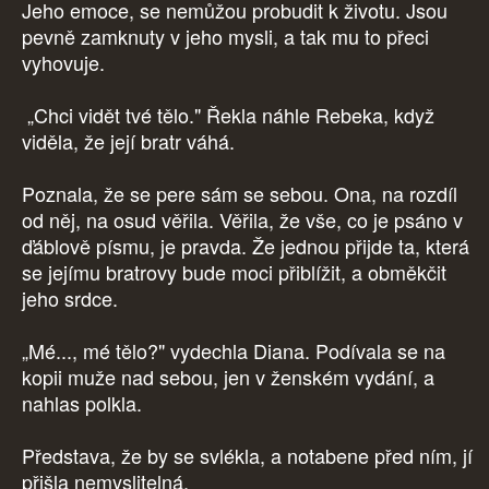
Jeho emoce, se nemůžou probudit k životu. Jsou
pevně zamknuty v jeho mysli, a tak mu to přeci
vyhovuje.
„Chci vidět tvé tělo." Řekla náhle Rebeka, když
viděla, že její bratr váhá.
Poznala, že se pere sám se sebou. Ona, na rozdíl
od něj, na osud věřila. Věřila, že vše, co je psáno v
ďáblově písmu, je pravda. Že jednou přijde ta, která
se jejímu bratrovy bude moci přiblížit, a obměkčit
jeho srdce.
„Mé..., mé tělo?" vydechla Diana. Podívala se na
kopii muže nad sebou, jen v ženském vydání, a
nahlas polkla.
Představa, že by se svlékla, a notabene před ním, jí
přišla nemyslitelná.