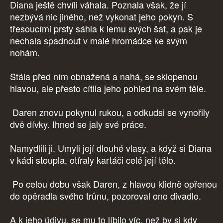
Diana ještě chvíli váhala. Poznala však, že jí
nezbývá nic jiného, než vykonat jeho pokyn. S
třesoucími prsty sáhla k lemu svých šat, a pak je
nechala spadnout v malé hromádce ke svým
nohám.
Stála před ním obnažená a nahá, se sklopenou
hlavou, ale přesto cítila jeho pohled na svém těle.
Daren znovu pokynul rukou, a odkudsi se vynořily
dvě dívky. Ihned se jaly své práce.
Namydlili ji. Umyli její dlouhé vlasy, a když si Diana
v kádi stoupla, otíraly kartáči celé její tělo.
Po celou dobu však Daren, z hlavou klidně opřenou
do opěradla svého trůnu, pozoroval ono divadlo.
A k jeho údivu, se mu to líbilo víc, než by si kdy