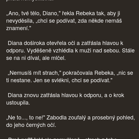
„Ano, tvé tělo, Diano," řekla Rebeka tak, aby ji
nevyděsila, „chci se podívat, zda někde nemáš
znamení."
Diana doširoka otevřela oči a zatřásla hlavou k
odporu. Vyděšeně vzhlédla k muži nad sebou. Stále
se na ni díval, ale mlčel.
„Nemusíš mít strach," pokračovala Rebeka, „nic se
ti nestane. Jen se svlékni, chci se podívat."
Diana znovu zatřásla hlavou k odporu, a o krok
ustoupila.
„Ne to..., to ne!" Zabodla zoufalý a prosebný pohled,
do jeho černých očí.