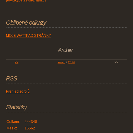
povidkypeta@seznam.cz
Oblíbené odkazy
MOJE WATTPAD STRÁNKY
Archiv
<<
srpen
/
2026
>>
RSS
Přehled zdrojů
Statistiky
Celkem:
444348
Měsíc:
16562