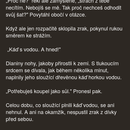
„Proč ne?" řekl ale zamyšleně, „strach z tebe
necítím. Nebojíš se mě. Tak proč nechceš odhodit
svůj šat?" Povytáhl obočí v otázce.
Když ale jen rozpačitě sklopila zrak, pokynul rukou
směrem ke strážím.
„Káď s vodou. A hned!"
Dianiny nohy, jakoby přirostli k zemi. S tlukoucím
srdcem se dívala, jak během několika minut,
naplnily jeho sloužící dřevěnou káď horkou vodou.
„Potřebuješ koupel jako sůl." Pronesl pak.
Celou dobu, co sloužící plnili káď vodou, se ani
nehnul. A ani na okamžik, nespustil zrak z dívky
před sebou.