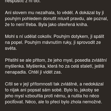
nespustíc z ní oči.
Ani slovem mu nezalhala, to věděl. A dokázal by ji
pouhým pohledem donutit mluvit pravdu, ale poznal,
že to není třeba. Byla jako otevřená kniha.
Mohl s ní udělat cokoliv. Pouhým dotykem, ji spálit
na popel. Pouhým mávnutím ruky, ji sprovodit ze
světa.
Přistihl se ale přitom, že jeho mysl, posedla zvláštní
myšlenka. Myšlenka, která ho za celá staletí, ještě
nenapadla. Chtěl ji vidět zas.
Cítil se v její přítomnosti tak zvláštně, a nedokázal
to nijak ani popsat sám sobě. Bylo to, jakoby se
jeho mysl vzbouřila proti němu, a nutila ho něco
pociťovat. Něco, ale to přeci bylo zhola nemožné.