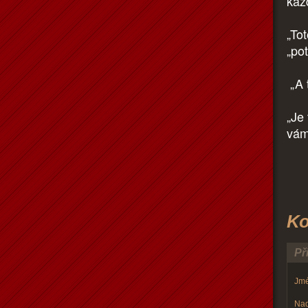
každ
„To
„po
„A 
„Je
vám
Ko
Př
Jmé
Nad