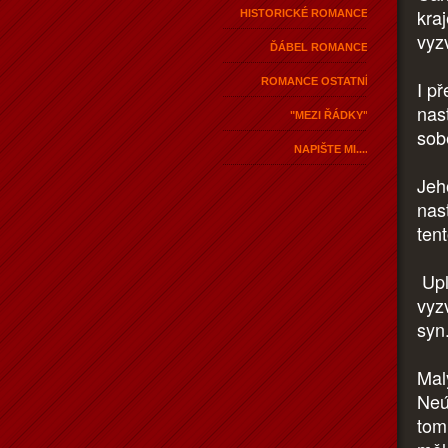
kra
HISTORICKÉ ROMANCE
vyz
ĎÁBEL ROMANCE
ROMANCE OSTATNÍ
I p
nas
"MEZI ŘÁDKY"
sob
NAPIŠTE MI....
Jeh
nas
ten
Upl
vyz
syn
Mal
Neú
tom,