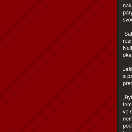
nakl
pár
svou
Sat
roz
Nel
oka
Ješ
a p
pře
„By
tem
ve 
nem
pod