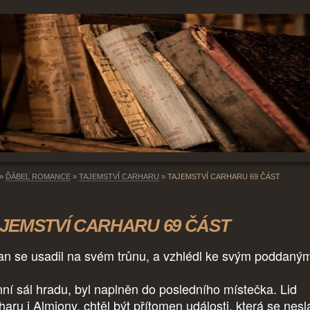
»
ĎÁBEL ROMANCE
»
TAJEMSTVÍ CARHARU
»
TAJEMSTVÍ CARHARU 69 ČÁST
JEMSTVÍ CARHARU 69 ČÁST
an se usadil na svém trůnu, a vzhlédl ke svým poddaný
nní sál hradu, byl naplněn do posledního místečka. Lid
haru i Almiony, chtěl být přítomen události, která se nesl