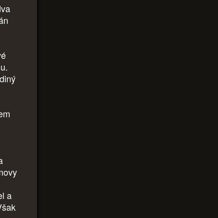
dva
ián
vé
u.
diný
dem
a
omovy
l a
 Však