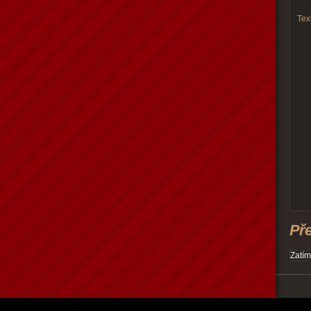
Text
Př
Zatím