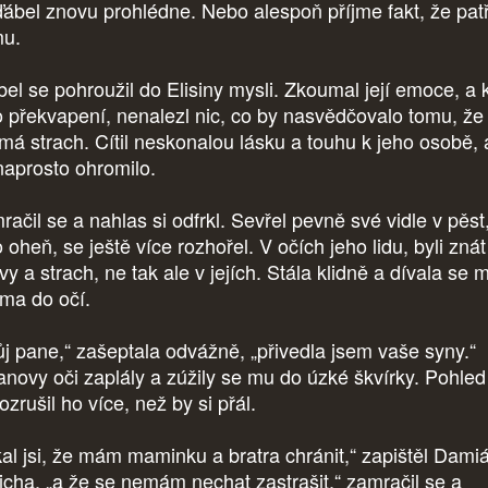
ďábel znovu prohlédne. Nebo alespoň příjme fakt, že patř
u.
el se pohroužil do Elisiny mysli. Zkoumal její emoce, a 
o překvapení, nenalezl nic, co by nasvědčovalo tomu, že
 má strach. Cítil neskonalou lásku a touhu k jeho osobě, 
naprosto ohromilo.
ačil se a nahlas si odfrkl. Sevřel pevně své vidle v pěst
 oheň, se ještě více rozhořel. V očích jeho lidu, byli znát
y a strach, ne tak ale v jejích. Stála klidně a dívala se 
íma do očí.
j pane,“ zašeptala odvážně, „přivedla jsem vaše syny.“
anovy oči zaplály a zúžily se mu do úzké škvírky. Pohled
rozrušil ho více, než by si přál.
kal jsi, že mám maminku a bratra chránit,“ zapištěl Dami
ticha, „a že se nemám nechat zastrašit,“ zamračil se a