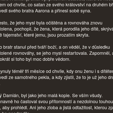
jem od chvíle, co satan ze svého království na druhém b
vedl svého bratra Aarona a přinesl sobě syna.
řesto, že jeho mysl byla očištěna a rovnováha znovu
tolena, pochopil, že žena, která porodila jeho dítě, skrýv
ě tajemství, které jemu, jsou prozatím skryta.
o bratr stanul před tváří boží, a on věděl, že v důsledku
tolené rovnováhy, se jeho mysl restartovala. Zapomněl, 
tokrát si toho byl moc dobře vědom.
ynuly téměř tři měsíce od chvíle, kdy onu ženu i s dítět
vedl ze samotného pekla, a kdy zjistil, že to je už jeho d
.
ý Damián, byl jako jeho malá kopie. Se vším všudy.
navně ho častoval svou přítomností a nezdolnou touhou
 aby prohlédl. Ani jeho zloba a jistá odtažitost, kterou z