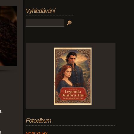
Vyhledávání
m.
Fotoalbum
a
MOJE KNIHY