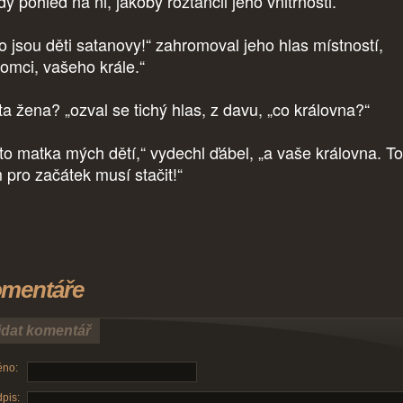
ý pohled na ni, jakoby roztančil jeho vnitřnosti.
to jsou děti satanovy!“ zahromoval jeho hlas místností,
tomci, vašeho krále.“
ta žena? „ozval se tichý hlas, z davu, „co královna?“
 to matka mých dětí,“ vydechl ďábel, „a vaše královna. To
 pro začátek musí stačit!“
mentáře
idat komentář
no:
pis: