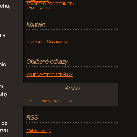
řehu,
STVOŘENÝ PRO TEMNOTU
SYN SEVERU
Kontakt
á v
povidkypeta@seznam.cz
Oblíbené odkazy
ale
MOJE WATTPAD STRÁNKY
em
Archiv
ruhý
<<
srpen
/
2026
>>
RSS
 po
prvu
Přehled zdrojů