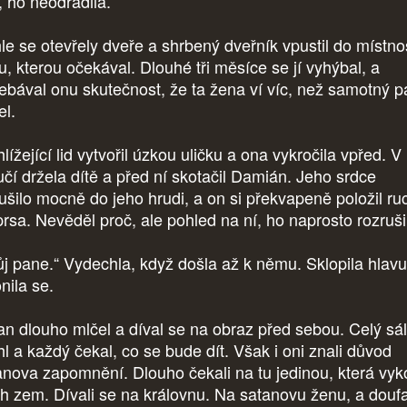
, ho neodradila.
le se otevřely dveře a shrbený dveřník vpustil do místno
u, kterou očekával. Dlouhé tři měsíce se jí vyhýbal, a
řebával onu skutečnost, že ta žena ví víc, než samotný p
el.
lížející lid vytvořil úzkou uličku a ona vykročila vpřed. V
učí držela dítě a před ní skotačil Damián. Jeho srdce
ušilo mocně do jeho hrudi, a on si překvapeně položil ru
prsa. Nevěděl proč, ale pohled na ní, ho naprosto rozruši
j pane.“ Vydechla, když došla až k němu. Sklopila hlavu
onila se.
an dlouho mlčel a díval se na obraz před sebou. Celý sál
hl a každý čekal, co se bude dít. Však i oni znali důvod
anova zapomnění. Dlouho čekali na tu jedinou, která vyk
ich zem. Dívali se na královnu. Na satanovu ženu, a doufa