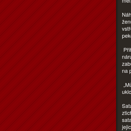
měl
Náh
žen
vst
pek
Přih
nár
zab
na 
„Mů
ukl
Sat
ztic
sat
jej