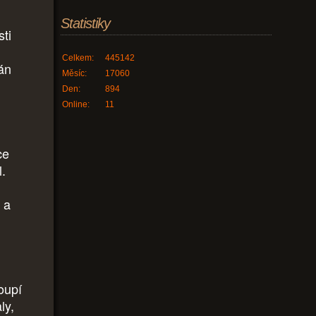
Statistiky
sti
Celkem:
445142
án
Měsíc:
17060
Den:
894
Online:
11
ce
l.
 a
oupí
ly,