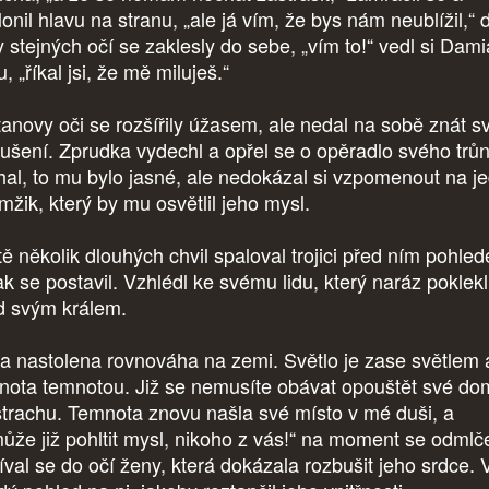
onil hlavu na stranu, „ale já vím, že bys nám neublížil,“ 
y stejných očí se zaklesly do sebe, „vím to!“ vedl si Dam
, „říkal jsi, že mě miluješ.“
anovy oči se rozšířily úžasem, ale nedal na sobě znát s
rušení. Zprudka vydechl a opřel se o opěradlo svého trůn
hal, to mu bylo jasné, ale nedokázal si vzpomenout na je
mžik, který by mu osvětlil jeho mysl.
tě několik dlouhých chvil spaloval trojici před ním pohle
ak se postavil. Vzhlédl ke svému lidu, který naráz poklekl
d svým králem.
la nastolena rovnováha na zemi. Světlo je zase světlem 
nota temnotou. Již se nemusíte obávat opouštět své d
strachu. Temnota znovu našla své místo v mé duši, a
ůže již pohltit mysl, nikoho z vás!“ na moment se odmlče
íval se do očí ženy, která dokázala rozbušit jeho srdce.