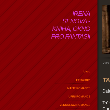
IRENA
ŠENOVÁ -
KNIHA, OKNO
PRO FANTASII
Úvod
Úvod
TA
Fotoalbum
MAFIE ROMANCE
Sat
UPÍŘÍ ROMANCE
Trů
VLKODLACI ROMANCE
Car