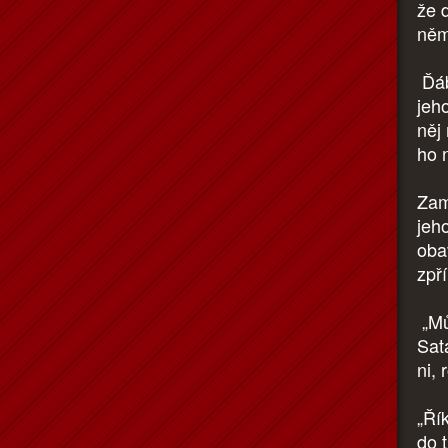
že 
něm
Ďáb
jeh
něj
ho 
Zamr
jeho
obav
zpř
„Mů
Sat
ni, 
„Ří
do 