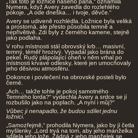
„Tak toto je ložnice našeho pána,“ oznámila
Nymera, když Avery zavedla do rozlehlého
pokoje. „A ode dneška… i tvoje, děvče.“
Avery se udiveně rozhlédla. Ložnice byla veliká
a prostorná, ale přesto působila temně a
nepřívětivě. Zdi byly z černého kamene, stejně
jako podlaha.
V rohu místnosti stál obrovský krb… masivní,
temný, téměř hrozivý. Vypadal jako brána do
pekel. Rudý plápolající oheň v něm vrhal po
místnosti krvavé odlesky, které jen umocňovaly
jeho děsivou atmosféru.
Dokonce i povlečení na obrovské posteli bylo
černé.
„Ach… takže tohle je pokoj samotného
Temného lorda?“ vydechla Avery a srdce se jí
rozbušilo jako na poplach. „A nyní i můj?“
Vůbec ji nenapadlo, že budou sdílet jednu
ložnici.
„Samozřejmě,“ prohodila Nymera, jako by jí četla
myšlenky. „Lord trvá na tom, aby jeho manželka
sdílela jeho lože. Žádná z jeho manželek se