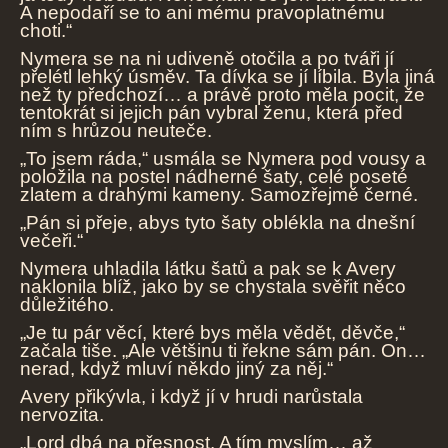
A nepodaří se to ani mému pravoplatnému
choti.“
Nymera se na ni udiveně otočila a po tváři jí
přelétl lehký úsměv. Ta dívka se jí líbila. Byla jiná
než ty předchozí… a právě proto měla pocit, že
tentokrát si jejich pán vybral ženu, která před
ním s hrůzou neuteče.
„To jsem ráda,“ usmála se Nymera pod vousy a
položila na postel nádherné šaty, celé poseté
zlatem a drahými kameny. Samozřejmě černé.
„Pán si přeje, abys tyto šaty oblékla na dnešní
večeři.“
Nymera uhladila látku šatů a pak se k Avery
naklonila blíž, jako by se chystala svěřit něco
důležitého.
„Je tu pár věcí, které bys měla vědět, děvče,“
začala tiše. „Ale většinu ti řekne sám pán. On…
nerad, když mluví někdo jiný za něj.“
Avery přikývla, i když jí v hrudi narůstala
nervozita.
„Lord dbá na přesnost. A tím myslím… až