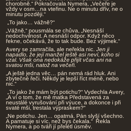
chorobně.“ Pokračovala Nymera, „Večeře je
vždy v osm…na vteřinu. Ne o minutu dřív, ne o
minutu později.“
„To jako… vážně?“
„Vážně,“ pousmála se chůva, „Nesnáší
nedochvilnost. A nesnáší odpor. Když něco
řekne, očekává, že to tak bude. Bez výjimek.“
Avery se zamračila, ale neřekla nic.
Jen ji
napadlo, že její manžel ještě asi neví, koho si
vzal. Však ona nedokáže přijít včas ani na
svatou mši, natož na večeři.
„A ještě jedna věc… pán nemá rád hluk. Ani
zbytečné řeči. Někdy je lepší říct méně, nebo
nic.“
„To jako že mám být potichu?“ Vydechla Avery,
„A ví o tom, že mě matka Představená za
neustálé vyrušování při výuce, a dokonce i při
svaté mši, trestala výpraskem?“
„Ne potichu. Jen… opatrná. Pán slyší všechno.
A pamatuje si víc, než bys čekala.“ Řekla
Nymera, a po tváři jí přelétl úsměv.