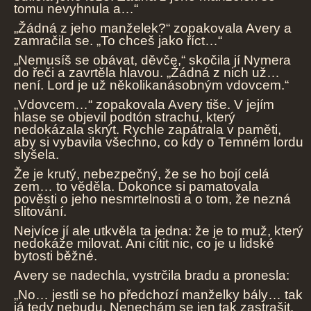
tomu nevyhnula a…“
„Žádná z jeho manželek?“ zopakovala Avery a
zamračila se. „To chceš jako říct…“
„Nemusíš se obávat, děvče,“ skočila jí Nymera
do řeči a zavrtěla hlavou. „Žádná z nich už…
není. Lord je už několikanásobným vdovcem.“
„Vdovcem…“ zopakovala Avery tiše. V jejím
hlase se objevil podtón strachu, který
nedokázala skrýt. Rychle zapátrala v paměti,
aby si vybavila všechno, co kdy o Temném lordu
slyšela.
Že je krutý, nebezpečný, že se ho bojí celá
zem… to věděla. Dokonce si pamatovala
pověsti o jeho nesmrtelnosti a o tom, že nezná
slitování.
Nejvíce jí ale utkvěla ta jedna: že je to muž, který
nedokáže milovat. Ani cítit nic, co je u lidské
bytosti běžné.
Avery se nadechla, vystrčila bradu a pronesla:
„No… jestli se ho předchozí manželky bály… tak
já tedy nebudu. Nenechám se jen tak zastrašit.