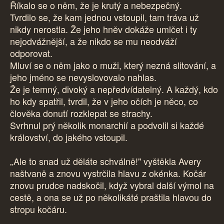
Říkalo se o něm, že je krutý a nebezpečný.
Tvrdilo se, že kam jednou vstoupil, tam tráva už
nikdy nerostla. Že jeho hněv dokáže umlčet i ty
nejodvážnější, a že nikdo se mu neodváží
odporovat.
Mluví se o něm jako o muži, který nezná slitování, a
jeho jméno se nevyslovovalo nahlas.
Že je temný, divoký a nepředvídatelný. A každý, kdo
ho kdy spatřil, tvrdil, že v jeho očích je něco, co
člověka donutí rozklepat se strachy.
Svrhnul prý několik monarchií a podvolil si každé
království, do jakého vstoupil.
„Ale to snad už děláte schválně!" vyštěkla Avery
naštvaně a znovu vystrčila hlavu z okénka. Kočár
znovu prudce nadskočil, když vybral další výmol na
cestě, a ona se už po několikáté praštila hlavou do
stropu kočáru.