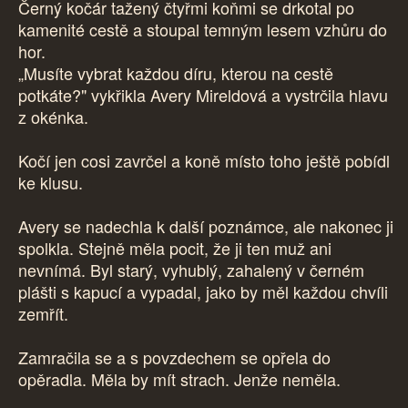
Černý kočár tažený čtyřmi koňmi se drkotal po
kamenité cestě a stoupal temným lesem vzhůru do
hor.
„Musíte vybrat každou díru, kterou na cestě
potkáte?" vykřikla Avery Mireldová a vystrčila hlavu
z okénka.
Kočí jen cosi zavrčel a koně místo toho ještě pobídl
ke klusu.
Avery se nadechla k další poznámce, ale nakonec ji
spolkla. Stejně měla pocit, že ji ten muž ani
nevnímá. Byl starý, vyhublý, zahalený v černém
plášti s kapucí a vypadal, jako by měl každou chvíli
zemřít.
Zamračila se a s povzdechem se opřela do
opěradla. Měla by mít strach. Jenže neměla.