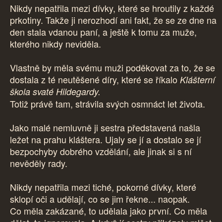
Nikdy nepatřila mezi dívky, které se hroutily z každé
prkotiny. Takže ji nerozhodí ani fakt, že se ze dne na
den stala vdanou paní, a ještě k tomu za muže,
kterého nikdy neviděla.
Vlastně by měla svému muži poděkovat za to, že se
dostala z té neutěšené díry, které se říkalo
Klášterní
škola svaté Hildegardy.
Totiž právě tam, strávila svých osmnáct let života.
Jako malé nemluvně ji sestra představená našla
ležet na prahu kláštera. Ujaly se jí a dostalo se jí
bezpochyby dobrého vzdělání, ale jinak si s ní
nevěděly rady.
Nikdy nepatřila mezi tiché, pokorné dívky, které
sklopí oči a udělají, co se jim řekne... naopak.
Co měla zakázané, to udělala jako první. Co měla