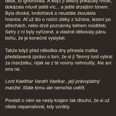
dělat, to ignorovala. A když jí sestry přikázaly mlčet,
dokázala mluvit ještě víc... a ještě drzejším tónem.
Byla divoká, tvrdohlavá a neustále zkoušela
hranice. Ať už šlo o noční útěky z ložnice, lezení po
střechách, nebo drzé poznámky během modliteb.
Setry z ní byly vyřízené, a vlastně děkovaly pánu
bohu, že je konečně vyslyšel.
Takže když před několika dny přinesla matka
představená zprávu o tom, že si ji Temný lord vybral
za manželku, nijak se z té noviny nehroutily. Ale ani
ona ne.
Lord Kaelthar Varath Vaelkar...její právoplatný
.
manžel
Stále tomu ale nemohla uvěřit.
Pověsti o něm se nesly krajem tak dlouho, že si už
nikdo nepamatoval, kdy vznikly.