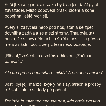
Kočí ji zase ignoroval. Jako by byla jen další pytel
zavazadel. Místo odpovědi práskl bičem a koně
popohnal ještě rychleji.
Avery si zasyčela něco pod nos, stáhla se zpět
dovnitř a zadívala se mezi stromy. Tma byla tak
hustá, že si neviděla ani na špičku nosu... a přesto
měla zvláštní pocit, že ji z lesa něco pozoruje.
„Blbost," zašeptala a zatřásla hlavou, „Začínám
panikařit."
Ale ona přece nepanikaří...nikdy! A nezačne ani teď.
Jestli byl její manžel zvyklý na slzy, strach a prosby
o život...tak to se tedy přepočítal.
Protože to nakonec nebude ona, kdo bude prosit o