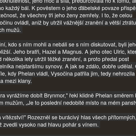
otknutelnost, jeho moc a síla, předurčovala ho k tomu, a
ho každý bál. K pověstem o jeho ďábelské povaze přispěl
tečnost, že všechny tři jeho ženy zemřely. I to, že celou
činu ovládl, aniž by utržil vážnější zranění a větší ztrátu
ch mužů.
ní, kdo s ním mohli a nebáli se s ním diskutovat, byli je
ližší. Jeho bratři, Hazel a Magnus. A jeho otec Ulric, kte
 několika lety utržil těžké zranění, a proto předal post
elníka nejstaršímu synovy. A jak se zdálo, dobře udělal.
le, kdy Phelan vládl, Vysočina patřila jim, tedy nehrozila
ka mezi klany.
tra vyrážíme dobít Brynmor," řekl klidně Phelan směrem 
m mužům, „Je to poslední nedobité místo na mém panstv
 vítězství!" Rozezněl se burácivý hlas všech přítomných
ž zvedli vysoko nad hlavu pohár s vínem.