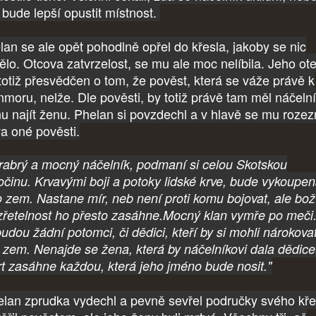
 bude lepší opustit místnost.
lan se ale opět pohodlně opřel do křesla, jakoby se nic
ělo. Otcova zatvrzelost, se mu ale moc nelíbila. Jeho ot
 totiž přesvědčen o tom, že pověst, která se váže právě k
nmoru, nelže. Dle pověsti, by totiž právě tam měl náčeln
nu najít ženu. Phelan si povzdechl a v hlavě se mu rozez
va oné pověsti.
rabrý a mocný náčelník, podmaní si celou Skotskou
očinu. Krvavými boji a potoky lidské krve, bude vykoupe
o zem. Nastane mír, neb není proti komu bojovat, ale bož
zřetelnost ho přesto zasáhne.Mocný klan vymře po meči
udou žádní potomci, či dědici, kteří by si mohli nárokova
o zem. Nenajde se žena, která by náčelníkovi dala dědice
t zasáhne každou, která jeho jméno bude nosit."
lan zprudka vydechl a pevně sevřel područky svého kře