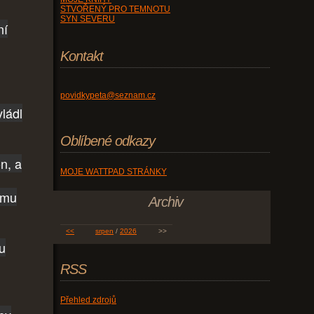
STVOŘENÝ PRO TEMNOTU
SYN SEVERU
ní
Kontakt
povidkypeta@seznam.cz
vládl
Oblíbené odkazy
n, a
MOJE WATTPAD STRÁNKY
rému
Archiv
<<
srpen
/
2026
>>
mu
RSS
Přehled zdrojů