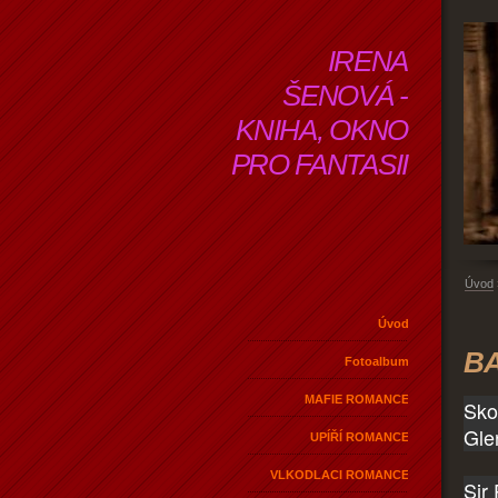
IRENA
ŠENOVÁ -
KNIHA, OKNO
PRO FANTASII
Úvod
Úvod
BA
Fotoalbum
MAFIE ROMANCE
Sko
Gle
UPÍŘÍ ROMANCE
VLKODLACI ROMANCE
Sir