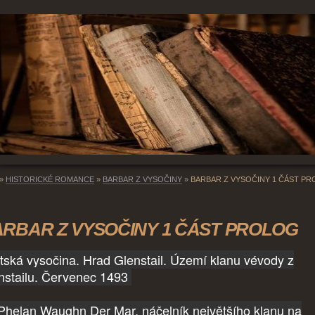
»
HISTORICKÉ ROMANCE
»
BARBAR Z VYSOČINY
»
BARBAR Z VYSOČINY 1 ČÁST P
RBAR Z VYSOČINY 1 ČÁST PROLOG
tská vysočina. Hrad Glenstail. Území klanu vévody z
nstailu. Červenec 1493
 Phelan Waughn Der Mar, náčelník největšího klanu na