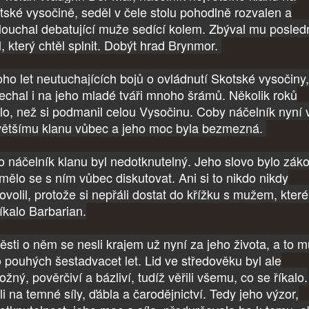
tské vysočině, seděl v čele stolu pohodlně rozvalen a
louchal debatující muže sedící kolem. Zbýval mu posled
l, který chtěl splnit. Dobýt hrad Brynmor.
ho let neutuchajících bojů o ovládnutí Skotské vysočiny,
echal i na jeho mladé tváři mnoho šrámů. Několik roků
alo, než si podmanil celou Vysočinu. Coby náčelník nyní 
většímu klanu vůbec a jeho moc byla bezmezná.
o náčelník klanu byl nedotknutelný. Jeho slovo bylo záko
mělo se s ním vůbec diskutovat. Ani si to nikdo nikdy
ovolil, protože si nepřáli dostat do křížku s mužem, kte
říkalo Barbarian.
ěsti o něm se nesli krajem už nyní za jeho života, a to 
o pouhých šestadvacet let. Lid ve středověku byl ale
žný, pověrčiví a bázliví, tudíž věřili všemu, co se říkalo.
li na temné síly, ďábla a čarodějnictví. Tedy jeho výzor,