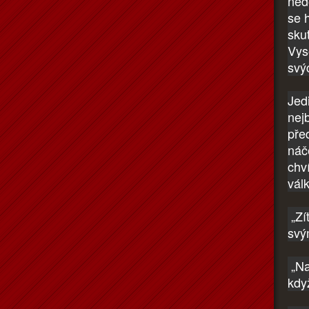
ned
se 
sku
Vyso
svý
Jedi
nejb
před
náč
chví
vál
„Zí
svý
„Na
kdy