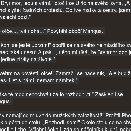
 Brynmor, jedu s vámi," otočil se Ulric na svého syna, „A
hci slyšet žádných protestů. Od tvé matky a sestry, jsem 
vyslechl dost."
e otče..., tvá noha..." Povytáhl obočí Mangus.
 koni se ještě udržím!" obořil se na svého nejmladšího s
meč také unesu! A pak..., něco mi říká, že Brynmor dobi
jediné ztráty na životě."
věřím na pověsti, otče!" Zamračil se náčelník, „Ale budiž
eš-li jet s námi, nemám námitek."
tka tě moc nepochválí za to rozhodnutí." Zašklebil se
ngus.
ny nemají co mluvit do mužských záležitostí!" Praštil Ph
kle pěstí do stolu, „Rozhodl jsem!" Okolo stolu se na chví
ostilo ticho. Všichni čekali, zda se náčelník uklidní, neb