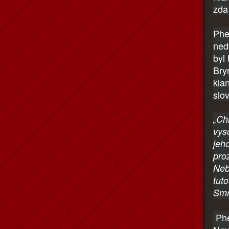
zda
Phe
ned
byl
Bry
kla
slo
„Ch
vys
jeh
pro
Neb
tut
Smr
Phe