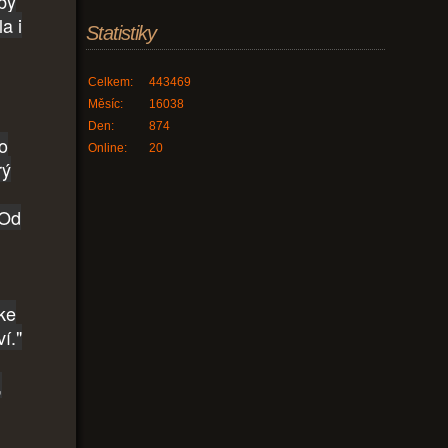
by
a i
Statistiky
Celkem:
443469
Měsíc:
16038
Den:
874
ho
Online:
20
rý
 Od
ke
í."
,