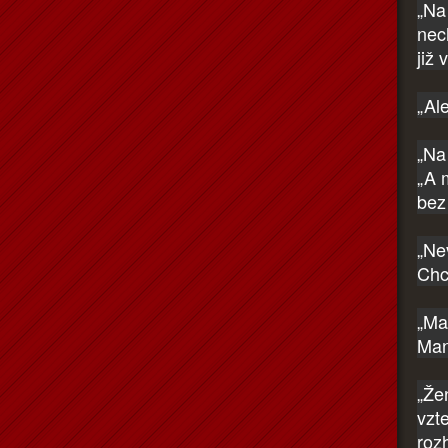
„Na
nec
již 
„Al
„Na
„A 
bez 
„Ne
Chc
„Ma
Ma
„Že
vzte
rozh