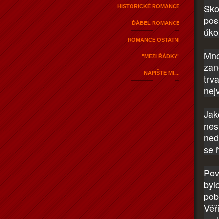
Sko
HISTORICKÉ ROMANCE
pos
ĎÁBEL ROMANCE
úko
ROMANCE OSTATNÍ
Mno
"MEZI ŘÁDKY"
zan
NAPIŠTE MI....
trv
nej
Jak
nes
ned
se 
Pov
byl
pobo
Věři