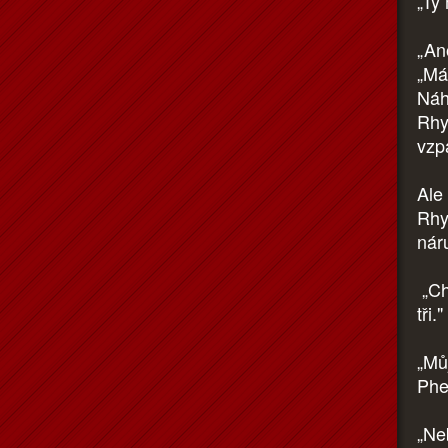
„Ty
„An
„Má
Náh
Rhys
vzp
Ale 
Rhy
náru
„Ch
tři
„Mů
Phe
„Ne