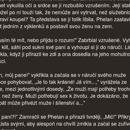
et vykulila oči a srdce se jí rozbušilo vzrušením. Její sta
žel po ní touží tak, že nemůže ani vytrvat, než služebni
raví koupel? Ta představa se jí tolik líbila. Phelan zastavi
d jedním z výklenků a postavil svou ženu na zem.
sím tě mít, nebo přijdu o rozum!" Zabrblal vzrušeně. Vy
 kilt, sáhl pod sukni své paní a vyhoupl si jí do náručí. L
ekla, když ji přirazil ke zdi a ona dosedla na jeho mohutn
kci.
h, můj pane!" vykřikla a začala se v náručí svého muže
oce pohybovat, „Je to tak krásné! Já vím...," vyrážela ze
e, mezi jednotlivými dosedy, „Že muži mají potřeby troch
é, než ženy. Muži potřebují sex k životu. Je dokázáno, že
bát může přivézt muže i šílenství a..."
paní?!" Zamračil se Phelan a přirazil tvrději, „Mlč!" Přikr
 ústa svými, aby alespoň na chvíli zmlkla a začal se zuřiv