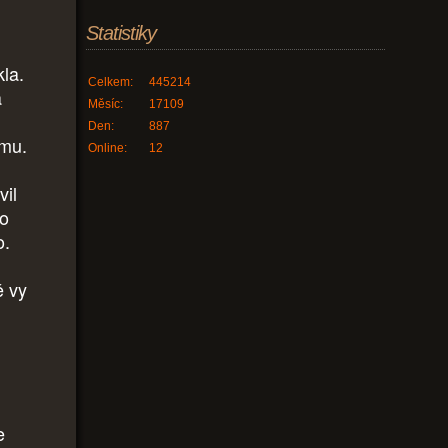
Statistiky
la.
Celkem:
445214
a
Měsíc:
17109
Den:
887
ěmu.
Online:
12
vil
ho
o.
ě vy
e