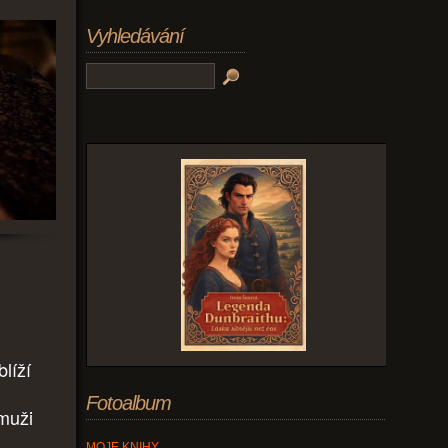
Vyhledávání
líží
Fotoalbum
 muži
MOJE KNIHY