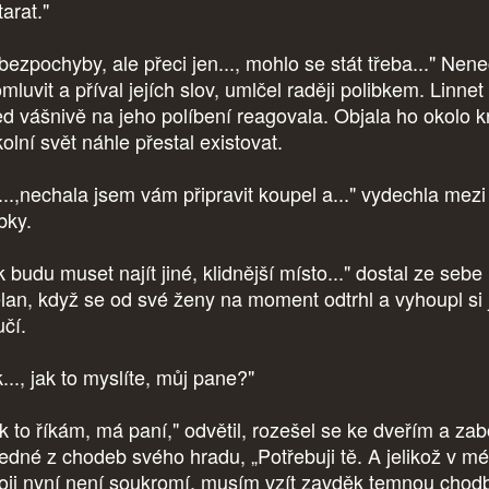
tarat."
bezpochyby, ale přeci jen..., mohlo se stát třeba..." Nen
omluvit a příval jejích slov, umlčel raději polibkem. Linnet
ed vášnivě na jeho políbení reagovala. Objala ho okolo k
kolní svět náhle přestal existovat.
...,nechala jsem vám připravit koupel a..." vydechla mezi
ibky.
 budu muset najít jiné, klidnější místo..." dostal ze sebe
lan, když se od své ženy na moment odtrhl a vyhoupl si 
učí.
..., jak to myslíte, můj pane?"
k to říkám, má paní," odvětil, rozešel se ke dveřím a zab
jedné z chodeb svého hradu, „Potřebuji tě. A jelikož v m
oji nyní není soukromí, musím vzít zavděk temnou chod