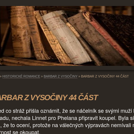
»
HISTORICKÉ ROMANCE
»
BARBAR Z VYSOČINY
»
BARBAR Z VYSOČINY 44 ČÁST
RBAR Z VYSOČINY 44 ČÁST
ed co stráž přišla oznámit, že se náčelník se svými muži b
radu, nechala Linnet pro Phelana připravit koupel. Byla si
ta, že to ocení, protože na válečných výpravách nemívali
nost se okoupat.