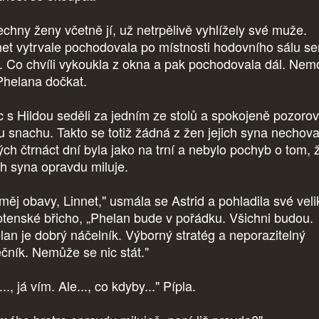
chny ženy včetně jí, už netrpělivě vyhlížely své muže.
net vytrvale pochodovala po místnosti hodovního sálu s
. Co chvíli vykoukla z okna a pak pochodovala dál. Nem
Phelana dočkat.
ic s Hildou seděli za jedním ze stolů a spokojeně pozorov
u snachu. Takto se totiž žádná z žen jejich syna nechova
ých čtrnáct dní byla jako na trní a nebylo pochyb o tom, 
ich syna opravdu miluje.
měj obavy, Linnet," usmála se Astrid a pohladila své veli
otenské břicho, „Phelan bude v pořádku. Všichni budou.
lan je dobrý náčelník. Výborný stratég a neporazitelný
ečník. Nemůže se nic stát."
.., já vím. Ale..., co kdyby..." Pípla.