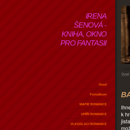
IRENA
ŠENOVÁ -
KNIHA, OKNO
PRO FANTASII
Úvod
Úvod
BA
Fotoalbum
MAFIE ROMANCE
Ihn
k h
UPÍŘÍ ROMANCE
jis
VLKODLACI ROMANCE
mož