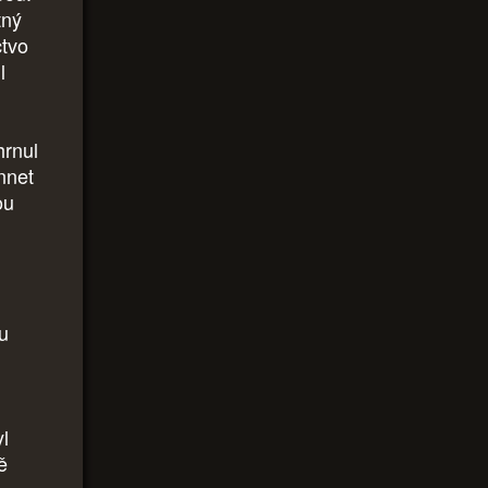
tný
ctvo
l
hrnul
innet
ou
u
yl
ě