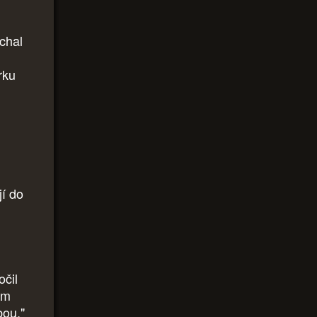
echal
rku
jí do
očil
ém
bou."