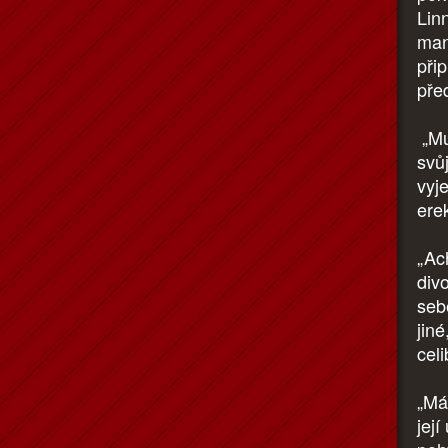
Linn
man
přip
pře
„Mu
svůj
vyj
ere
„Ac
div
seb
jin
celi
„Má 
její