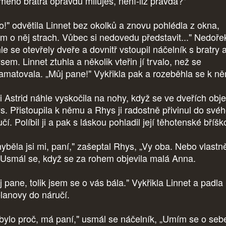
 mého bratra opravdu miluješ, není-liž pravda?"
o!" odvětila Linnet bez okolků a znovu pohlédla z okna,
m o něj strach. Vůbec si nedovedu představit..." Nedořek
le se otevřely dveře a dovnitř vstoupil náčelník s bratry 
em. Linnet ztuhla a několik vteřin jí trvalo, než se
amatovala. „Můj pane!" Vykřikla pak a rozeběhla se k n
i Astrid náhle vyskočila na nohy, když se ve dveřích obje
s. Přistoupila k němu a Rhys ji radostně přivinul do své
čí. Políbil ji a pak s láskou pohladil její těhotenské bříšk
yběla jsi mi, paní," zašeptal Rhys, „Vy oba. Nebo vlastn
." Usmál se, když se za rohem objevila malá Anna.
j pane, tolik jsem se o vás bála." Vykřikla Linnet a padla
lanovy do náručí.
bylo proč, má paní," usmál se náčelník, „Umím se o seb