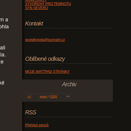
STVOŘENÝ PRO TEMNOTU
SYN SEVERU
em a
Kontakt
ohla
povidkypeta@seznam.cz
ali
la.
Oblíbené odkazy
že
MOJE WATTPAD STRÁNKY
ké
Archiv
<<
srpen
/
2026
>>
RSS
Přehled zdrojů