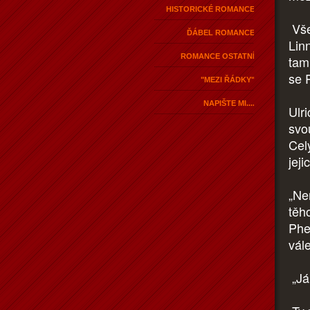
HISTORICKÉ ROMANCE
Vše
ĎÁBEL ROMANCE
Lin
ROMANCE OSTATNÍ
tam
se 
"MEZI ŘÁDKY"
NAPIŠTE MI....
Ulr
svo
Cel
jej
„Ne
těh
Phe
vál
„Já.