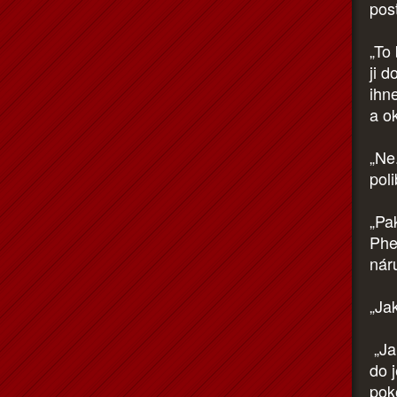
pos
„To 
ji d
ihn
a o
„Ne
pol
„Pak
Phe
nár
„Jak
„Ja
do 
pok