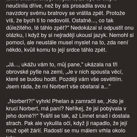
neučinila dříve, než by sis prosadila svou a
navzdory svému bratrovy se vrátila zpět. Protože
víš, že bych ti to nedovolil. Ostatně..., co tak
důležitého, tě táhlo zpět?" Nedokázal si odpustit onu
otázku, i když by si nejraději ukousl jazyk. Nemohl si
pomoci, ale neustále musel myslet na to, zda není
někdo, kvůli komu to její srdce táhlo zpět.
„Já..., ukážu vám to, můj pane," ukázala na tři
obrovské pytle na zemi, „Je v nich spousta věcí,
které se budou hodit. Později vám vše osvětlím.
Jsem ráda, že mi Norbert vše obstaral a..."
„Norbert?!" vyhrkl Phelan a zamračil se, „Kdo je
kruci Norbert, má paní? Neříkej, že jsi pobývala v
jeho domě?!" Tvářil se tak, až Linnet snad i dostala
strach. Pak ale vykulila oči, když ji napadlo, že její
muž opět žárlí. Radostí se mu málem vrhla okolo