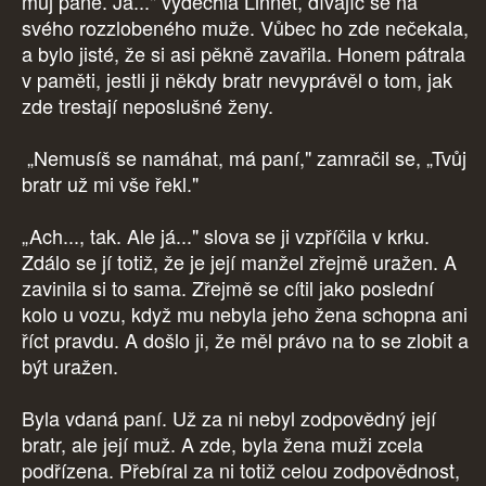
můj pane. Já..." vydechla Linnet, dívajíc se na
svého rozzlobeného muže. Vůbec ho zde nečekala,
a bylo jisté, že si asi pěkně zavařila. Honem pátrala
v paměti, jestli ji někdy bratr nevyprávěl o tom, jak
zde trestají neposlušné ženy.
„Nemusíš se namáhat, má paní," zamračil se, „Tvůj
bratr už mi vše řekl."
„Ach..., tak. Ale já..." slova se ji vzpříčila v krku.
Zdálo se jí totiž, že je její manžel zřejmě uražen. A
zavinila si to sama. Zřejmě se cítil jako poslední
kolo u vozu, když mu nebyla jeho žena schopna ani
říct pravdu. A došlo ji, že měl právo na to se zlobit a
být uražen.
Byla vdaná paní. Už za ni nebyl zodpovědný její
bratr, ale její muž. A zde, byla žena muži zcela
podřízena. Přebíral za ni totiž celou zodpovědnost,