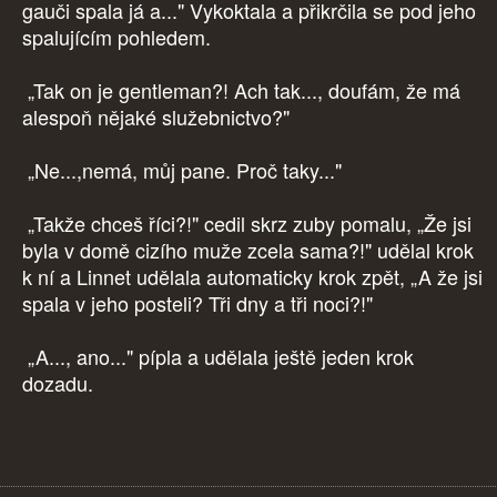
gauči spala já a..." Vykoktala a přikrčila se pod jeho
spalujícím pohledem.
„Tak on je gentleman?! Ach tak..., doufám, že má
alespoň nějaké služebnictvo?"
„Ne...,nemá, můj pane. Proč taky..."
„Takže chceš říci?!" cedil skrz zuby pomalu, „Že jsi
byla v domě cizího muže zcela sama?!" udělal krok
k ní a Linnet udělala automaticky krok zpět, „A že jsi
spala v jeho posteli? Tři dny a tři noci?!"
„A..., ano..." pípla a udělala ještě jeden krok
dozadu.