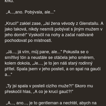
krku.
„A...,ano. Pobývala, ale..."
„Kruci!" zaklel zase, „Jsi žena vévody z Glenstailu. A
jako taková, nikdy nesmíš pobývat s jiným mužem v
jeho domě!" Vyskočil na nohy a začal naštvaně
pochodovat po místnosti.
„Já..., já vím, můj pane, ale..." Pokusila se o
smířlivý tón a neustále se otáčela jeho směrem,
kolem dokola, „Je..., je to jen náš starý rodinný
přítel. Spala jsem v jeho posteli, a on spal na gauči
a..."
„Ty jsi spala v posteli cizího muže?!" Skoro mu
přeskočil hlas, „A co je kruci gauč?!"
„A..., ano..., je to gentleman a nechtěl, abych na