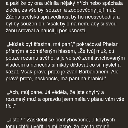
a pakliže by ona učinila nějaký hřích nebo spáchala
zločin, za vše byl souzen a zodpovědný její muž.
Žádná světská spravedlnost by ho neosvobodila a
byl by souzen on. Však bylo na něm, aby si svou
ženu srovnal a naučil ji poslušnosti.
„Můžeš být šťastna, má paní," pokračoval Phelan
přísným a odměřeným hlasem, „Že tvůj muž, ctí
pouze rozumu svého, a je ve své zemi svrchovaným
vládcem a nenechá si nikdy diktovat co si myslet a
kázat. Však právě proto je zván Barbarianem. Ale
právě proto, neskončíš, má paní na hranici."
„Ach, můj pane. Já věděla, že jste chytrý a
rozumný muž a opravdu jsem měla v plánu vám vše
říci."
„Jistě?!" Zašklebil se pochybovačně, „I kdybych
tomu chtěl uvěřit, je mi jasné, že bys to stejně