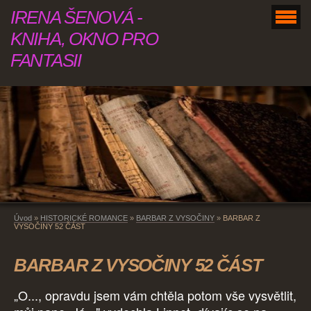
IRENA ŠENOVÁ -
KNIHA, OKNO PRO
FANTASII
Úvod
»
HISTORICKÉ ROMANCE
»
BARBAR Z VYSOČINY
»
BARBAR Z
VYSOČINY 52 ČÁST
BARBAR Z VYSOČINY 52 ČÁST
„O..., opravdu jsem vám chtěla potom vše vysvětlit,