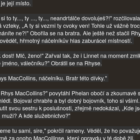
je její místo.
si to ty..., ty ..., ty..., neandrtálče dovoluješ?!" rozčiloval
á vzteky, „A ty si vezmi ty cvoky ven! Tohle už vážně tro
háníte ne?!" Obořila se na bratra. Ale ještě než stačil Rh
ovědět, hřmotný náčelníkův hlas zaburácel místností.
k dost! Mlč, ženo!" Zařval tak, že i Linnet na moment zml
é jméno, válečníku?" Obrátil se na Rhyse.
ys MacCollins, náčelníku. Bratr této dívky."
r Rhys MacCollins?" povytáhl Phelan obočí a zkoumavě s
lédl. Bojoval chrabře a byl dobrý bojovník, toho si všiml.
utit svou sestru k poslušnosti, zřejmě nedokázal, „Kde j
ji muži? A kde služebnictvo?"
jeme tu sami, sire," pokrčil rameny. Věděl, že ho považuj
jmě za onoho MacCollinse, který opravdu v té době žil,