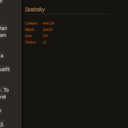
ím
Statistiky
Celkem:
444154
elan
Měsíc:
16425
jen
Den:
787
Online:
12
 a
atřil
ě. To
cně
n
i
i,