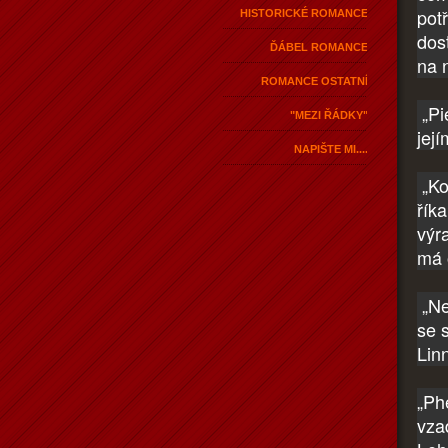
pot
HISTORICKÉ ROMANCE
dos
ĎÁBEL ROMANCE
na n
ROMANCE OSTATNÍ
„Pi
"MEZI ŘÁDKY"
její
NAPIŠTE MI....
„Kov
řík
výra
má 
„Ne
se s
Linn
„Ph
vza