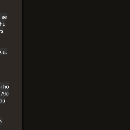
a se
chu
ys
kla,
i ho
 Ale
sou
e