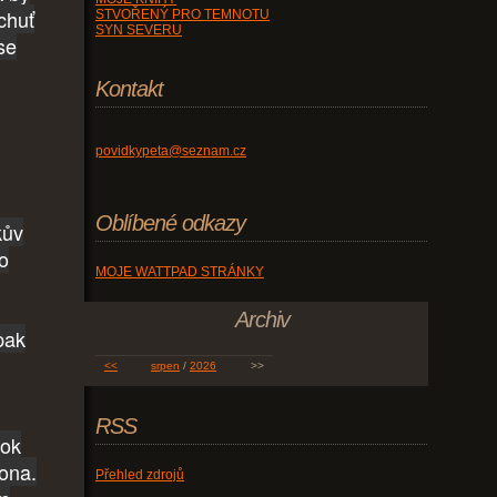
chuť
STVOŘENÝ PRO TEMNOTU
SYN SEVERU
se
Kontakt
povidkypeta@seznam.cz
Oblíbené odkazy
kův
ko
MOJE WATTPAD STRÁNKY
Archiv
pak
<<
srpen
/
2026
>>
RSS
rok
 ona.
Přehled zdrojů