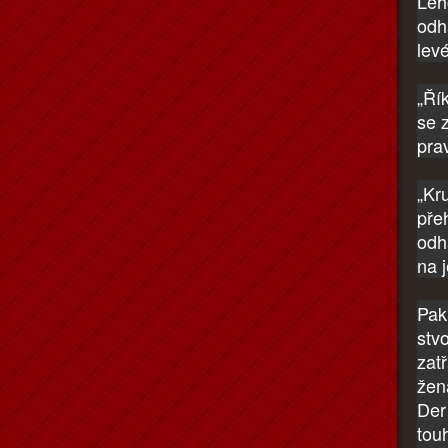
Leh
odha
lev
„Ří
se 
pra
„Kr
přeh
odha
na 
Pak 
stv
zat
žen
Der
tou