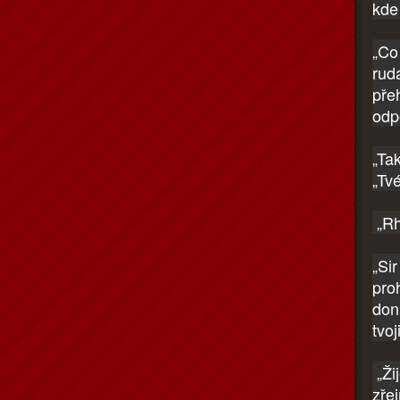
kde 
„Co 
rud
pře
odp
„Ta
„Tv
„Rh
„Si
proh
don
tvo
„Ži
zře