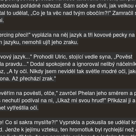
řebovala pořádně nařezat. Sám sobě se divil, jak velkou 
tal to udělat, „Co je ta věc nad tvým obočím?!" Zamračil 
i.
ercing přeci!" vyplázla na něj jazyk a tři kovové pecky na
m jazyku, nemohli ujít jeho zraku.
ový jazyk..." Prohodil Ulric, stojící vedle syna, „Pověst
ala pravdu..." Dodal spokojeně a ignoroval nelibý náčelní
z, „A ty oči. Nikdy jsem neviděl tak světle modré oči, ja
ona. Až přechází zrak."
věřím na pověsti, otče," zavrčel Phelan jeho směrem a 
 nechutí podíval na ni, „Ukaž mi svou hruď!" Přikázal ji a
et vytřeštila oči.
e! Co si sakra myslíte?!" Vyprskla a pokusila se udělat k
d. Jenže k jejímu vzteku, ten hromotluk byl rychlejší než