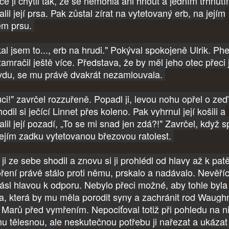
ce ji chytil tak, že se nemohla ani hnout a jedním trhnut
lil její prsa. Pak zůstal zírat na vytetovaný erb, na jejím
ém prsu.
kal jsem to..., erb na hrudi." Pokýval spokojeně Ulrik. Ph
zamračil ještě více. Představa, že by měl jeho otec přeci 
vdu, se mu právě dvakrát nezamlouvala.
uci!" zavrčel rozzuřeně. Popadl ji, levou nohu opřel o zeď
odil si ječící Linnet přes koleno. Pak vyhrnul její košili a
lil její pozadí, „To se mi snad jen zdá?!" Zavrčel, když sp
jejím zadku vytetovanou březovou ratolest.
ji ze sebe shodil a znovu si ji prohlédl od hlavy až k pat
oření právě stálo proti němu, prskalo a nadávalo. Nevěří
řásl hlavou k odporu. Nebylo přeci možné, aby tohle byla
a, která by mu měla porodit syny a zachránit rod Waugh
 Marů před vymřením. Nepociťoval totiž při pohledu na n
hu tělesnou, ale neskutečnou potřebu ji nařezat a ukázat j