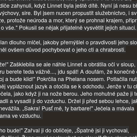
diče zahynuli, když Linnet byla ještě dítě. Nyní já nesu 
 výchovy, sire. Byl jsem nucen propustit služebnictvo, i s
e, protože neúroda a mor, který se prohnal krajem, připr
o vše." Pokusil se nějak přijatelně vysvětlit jejich situaci
lan dlouho mlčel, jakoby přemýšlel o pravdivosti jeho slo
ěl ovšem důvod pochybovat o jeho cti a chrabrosti.
e!" Zašklebila se ale náhle Linnet a obrátila oči v sloup,
hru berete teda vážně..., jdu spát! A doufám, že konečně
oj a bude klid!" Pokrčila na Phelana nosem. Potlačila nu
něj vypláznout jazyk a otočila se k odchodu. Jenže v tu ch
ečela, jako když ji na nože berou. Jeho mohutné paže ji t
adli a vysadil ji do vzduchu. Držel ji před sebou lehce, j
 nevážila. „Sakra! Pusť mě, ty barbare!" Ječela a mávala
ama ve vzduchu.
ho bude!" Zařval ji do obličeje, „Špatně jsi ji vychoval,