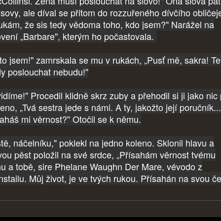
Collinsi. Žena musí poslouchat na slovo!" Ona slova patř
sovy, ale díval se přitom do rozzuřeného dívčího obličej
ukám, že sis tedy vědoma toho, kdo jsem?" Narážel na
ovení „Barbare", kterým ho počastovala.
 to jsem!" zamrskala se mu v rukách, „Pusť mě, sakra! T
dy poslouchat nebudu!"
díme!" Procedil klidně skrz zuby a přehodil si ji jako nic
no, „Tvá sestra jede s námi. A ty, jakožto její poručník...
saháš mi věrnost?" Otočil se k němu.
tě, náčelníku," poklekl na jedno koleno. Sklonil hlavu a
vou pěst položil na své srdce, „Přísahám věrnost tvému
nu a tobě, sire Phelane Waughn Der Mare, vévodo z
nstailu. Můj život, je ve tvých rukou. Přísahán na svou če