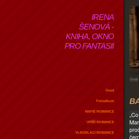
IRENA
ŠENOVÁ -
KNIHA, OKNO
PRO FANTASII
Úvod
Úvod
BA
Fotoalbum
MAFIE ROMANCE
„Co
Mar
UPÍŘÍ ROMANCE
pro
VLKODLACI ROMANCE
čem