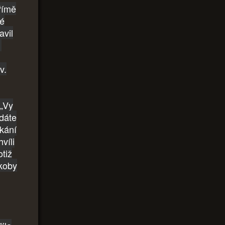
břímě
vé
avil
.
v.
 „Vy
 dáte
tkání
víli
otiž
akoby