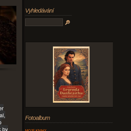
Vyhledávání
er
al,
Fotoalbum
o
k by
MOJE KNIHY