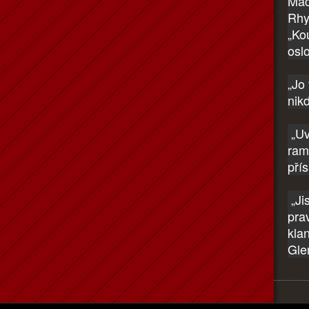
Mac
Rhy
„Ko
osl
„Jo
nik
„Uvi
rame
pří
„Jis
pra
kla
Gle