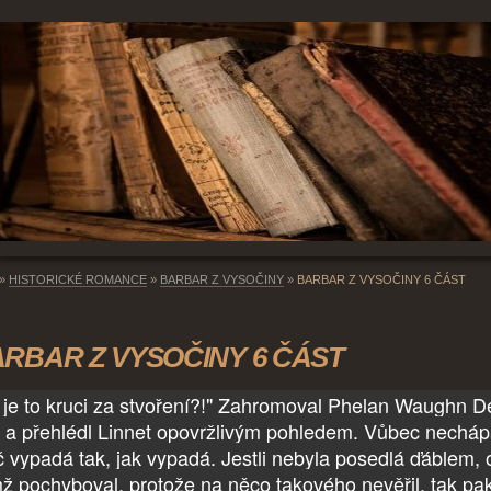
»
HISTORICKÉ ROMANCE
»
BARBAR Z VYSOČINY
»
BARBAR Z VYSOČINY 6 ČÁST
RBAR Z VYSOČINY 6 ČÁST
 je to kruci za stvoření?!" Zahromoval Phelan Waughn D
 a přehlédl Linnet opovržlivým pohledem. Vůbec necháp
č vypadá tak, jak vypadá. Jestli nebyla posedlá ďáblem, 
ž pochyboval, protože na něco takového nevěřil, tak pa