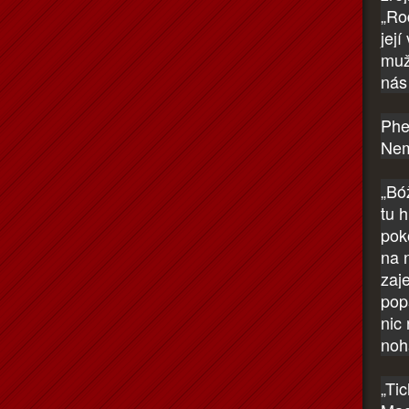
„Ro
její
muž
nás 
Phe
Nem
„Bóž
tu 
pok
na 
zaj
pop
nic
noh
„Tic