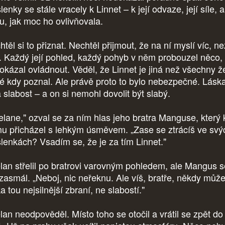
enky se stále vracely k Linnet – k její odvaze, její síle, a.
u, jak moc ho ovlivňovala.
těl si to přiznat. Nechtěl přijmout, že na ní myslí víc, n
. Každý její pohled, každý pohyb v něm probouzel něco,
okázal ovládnout. Věděl, že Linnet je jiná než všechny ž
ré kdy poznal. Ale právě proto to bylo nebezpečné. Lásk
 slabost – a on si nemohl dovolit být slabý.
elane," ozval se za ním hlas jeho bratra Manguse, který 
u přicházel s lehkým úsměvem. „Zase se ztrácíš ve svý
lenkách? Vsadím se, že je za tím Linnet."
lan střelil po bratrovi varovným pohledem, ale Mangus s
 zasmál. „Neboj, nic neřeknu. Ale víš, bratře, někdy může
a tou nejsilnější zbraní, ne slabostí."
lan neodpověděl. Místo toho se otočil a vrátil se zpět do