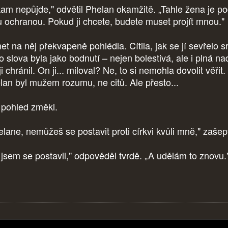
kam nepůjde," odvětil Phelan okamžitě. „Tahle žena je p
 ochranou. Pokud ji chcete, budete muset projít mnou."
et na něj překvapeně pohlédla. Cítila, jak se jí sevřelo s
o slova byla jako bodnutí – nejen bolestivá, ale i plná na
i chránil. On ji... miloval? Ne, to si nemohla dovolit věřit.
lan byl mužem rozumu, ne citů. Ale přesto...
í pohled změkl.
elane, nemůžeš se postavit proti církvi kvůli mně," zašep
 jsem se postavil," odpověděl tvrdě. „A udělám to znovu.