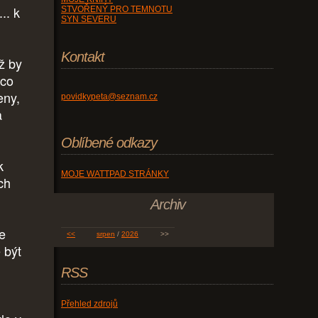
.. k
STVOŘENÝ PRO TEMNOTU
SYN SEVERU
Kontakt
ež by
 co
eny,
povidkypeta@seznam.cz
a
Oblíbené odkazy
k
MOJE WATTPAD STRÁNKY
ch
Archiv
e
<<
srpen
/
2026
>>
 být
RSS
Přehled zdrojů