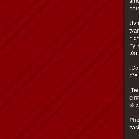
sín
poř
Uvni
tvář
nic
byl 
tém
„Co
pře
„Te
cír
té ž
Phe
zach