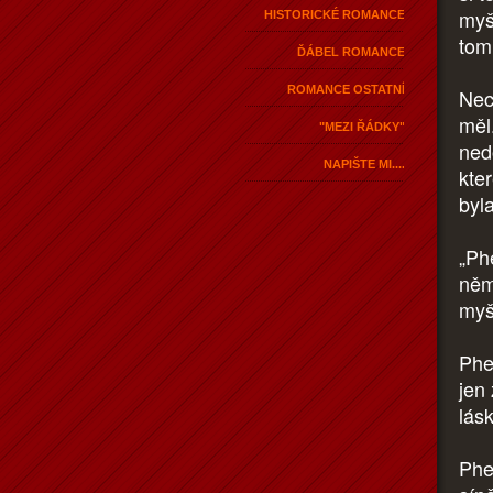
myšl
HISTORICKÉ ROMANCE
tom
ĎÁBEL ROMANCE
ROMANCE OSTATNÍ
Nech
měl
"MEZI ŘÁDKY"
ned
NAPIŠTE MI....
kte
byla
„Ph
něm
myš
Phe
jen
lásk
Phe