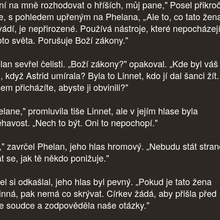
ní na mně rozhodovat o hříších, můj pane," Posel přikroč
že, s pohledem upřeným na Phelana, „Ale to, co tato žen
vádí, je nepřirozené. Používá nástroje, které nepocházejí
oto světa. Porušuje Boží zákony."
lan sevřel čelisti. „Boží zákony?" opakoval. „Kde byl váš
 když Astrid umírala? Byla to Linnet, kdo jí dal šanci žít.
em přicházíte, abyste ji obvinili?"
lane," promluvila tiše Linnet, ale v jejím hlase byla
éhavost. „Nech to být. Oni to nepochopí."
," zavrčel Phelan, jeho hlas hromový. „Nebudu stát stra
t se, jak tě někdo ponižuje."
el si odkašlal, jeho hlas byl pevný. „Pokud je tato žena
inná, pak nemá co skrývat. Církev žádá, aby přišla před
e soudce a zodpověděla naše otázky."