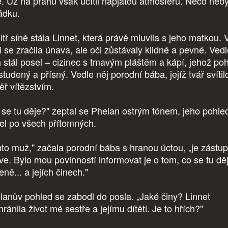
ě. Už na prahu však ucítil napjatou atmosféru. Něco neby
ádku.
tř síně stála Linnet, která právě mluvila s jeho matkou. V
i se zračila únava, ale oči zůstávaly klidné a pevné. Ved
h stál posel – cizinec s tmavým pláštěm a kápí, jehož po
studený a přísný. Vedle něj porodní bába, jejíž tvář svítil
ěř vítězstvím.
 se tu děje?" zeptal se Phelan ostrým tónem, jeho pohle
jel po všech přítomných.
nto muž," začala porodní bába s hranou úctou, „je zást
kve. Bylo mou povinností informovat je o tom, co se tu dě
eně... a jejích činech."
lanův pohled se zabodl do posla. „Jaké činy? Linnet
ránila život mé sestře a jejímu dítěti. Je to hřích?"