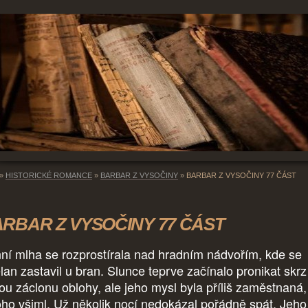
»
HISTORICKÉ ROMANCE
»
BARBAR Z VYSOČINY
»
BARBAR Z VYSOČINY 77 ČÁST
RBAR Z VYSOČINY 77 ČÁST
ní mlha se rozprostírala nad hradním nádvořím, kde se
lan zastavil u bran. Slunce teprve začínalo pronikat skrz
ou záclonu oblohy, ale jeho mysl byla příliš zaměstnaná,
toho všiml. Už několik nocí nedokázal pořádně spát. Jeho