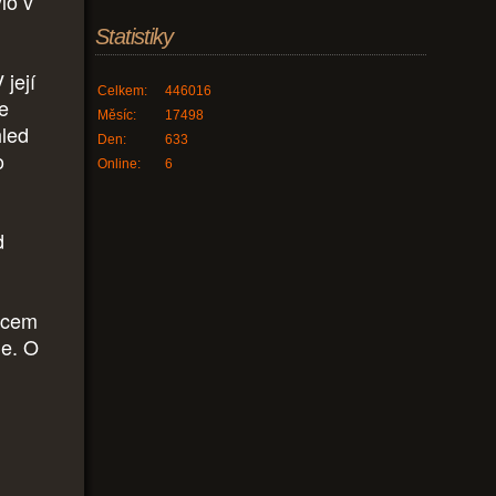
lo v
Statistiky
 její
Celkem:
446016
le
Měsíc:
17498
hled
Den:
633
o
Online:
6
d
upcem
je. O