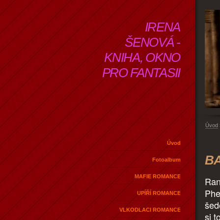
IRENA
ŠENOVÁ -
KNIHA, OKNO
PRO FANTASII
Úvod
Úvod
BA
Fotoalbum
MAFIE ROMANCE
Ran
Phe
UPÍŘÍ ROMANCE
šed
VLKODLACI ROMANCE
si 