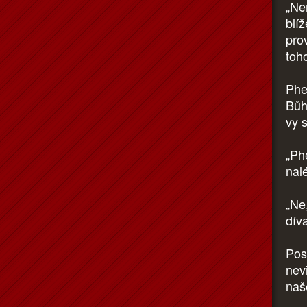
„Ne
blí
pro
toh
Phe
Bůh,
vy s
„Phe
nal
„Ne
díva
Pos
nev
naš