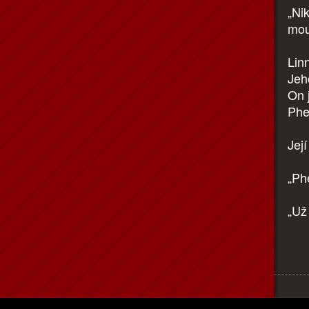
„Ni
mou
Linn
Jeh
On j
Phe
Jej
„Ph
„Už