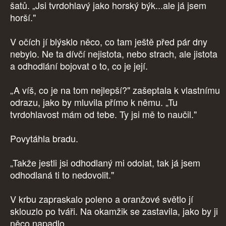
šatů. „Jsi tvrdohlavý jako horský býk...ale já jsem
horší."
V očích jí blýsklo něco, co tam ještě před pár dny
nebylo. Ne ta dívčí nejistota, nebo strach, ale jistota
a odhodlání bojovat o to, co je její.
„A víš, co je na tom nejlepší?" zašeptala k vlastnímu
odrazu, jako by mluvila přímo k němu. „Tu
tvrdohlavost mám od tebe. Ty jsi mě to naučil."
Povytáhla bradu.
„Takže jestli jsi odhodlaný mi odolat, tak já jsem
odhodlaná ti to nedovolit."
V krbu zapraskalo poleno a oranžové světlo jí
sklouzlo po tváři. Na okamžik se zastavila, jako by ji
něco napadlo.