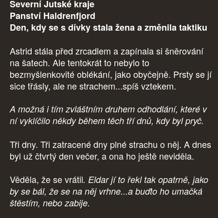
Severní Jutské kraje
Panství Haldrenfjord
Den, kdy se s dívky stala žena a změnila taktiku
Astrid stála před zrcadlem a zapínala si šněrování
na šatech. Ale tentokrát to nebylo to
bezmyšlenkovité oblékání, jako obyčejně. Prsty se jí
sice třásly, ale ne strachem...spíš vztekem.
A možná i tím zvláštním druhem odhodlání, které v
ní vyklíčilo někdy během těch tří dnů, kdy byl pryč.
Tři dny. Tři zatracené dny plné strachu o něj. A dnes
byl už čtvrtý den večer, a ona ho ještě neviděla.
Věděla, že se vrátil
. Eldar jí to řekl tak opatrně, jako
by se bál, že se na něj vrhne...a buďto ho umačká
štěstím, nebo zabije.