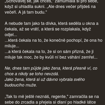
„Schovávej se, jak chceš," zamumlala si pro sebe,
když si uhladila sukni. „Ale dnes večer přijdeš na
večeři. A já tam budu."
A nebude tam jako ta dívka, která seděla u okna a
čekala, až se vrátí, a která se rozplakala, když
odjel...
...která čekala na to, že konečně pochopí, že ona ho
miluje...
...a která čekala na to, že si on sám přizná, že ji
miluje tak moc, že by kvůli ní bez váhání zemřel...
Ne, dnes tam půjde jako žena, která přesně ví, co
chce a nikdy se toho nevzdá.
Jako žena, která si už dávno vybrala svého
budoucího muže.
„Tak to mě ještě neznáš, regente," zamračila se na
sebe do zrcadla a přejela si dlaní po hladké látce