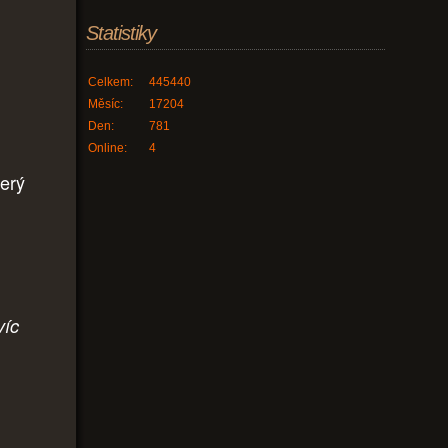
Statistiky
Celkem:
445440
Měsíc:
17204
Den:
781
Online:
4
terý
víc