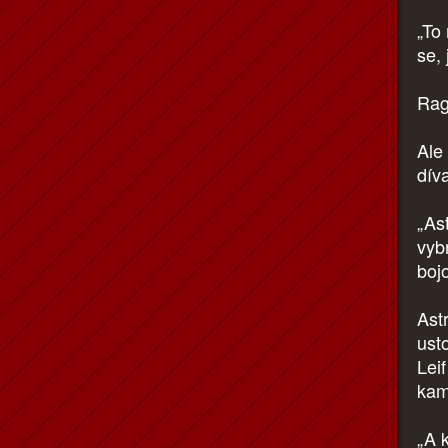
„To
se, 
Ragn
Ale
díva
„Ast
vyb
bojo
Ast
usto
Leif
kam
„A k