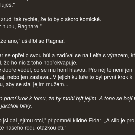
iluješ."
 zrudl tak rychle, že to bylo skoro komické.
ž hubu, Ragnare."
kže ano," ušklíbl se Ragnar.
ar se opřel o svou hůl a zadíval se na Leifa s výrazem, k
al, že ho nic z toho nepřekvapuje.
 dobře věděl, co se mu honí hlavou. Pro něj to není jen
aj, nebo jen zástava...V jejich kultuře to byl první krok k
u, aby se stal jejím mužem...
o první krok k tomu, že by mohl být jejím. A toho se bojí 
jakékoli bitvy.
b jsi dal jejímu otci," připomněl klidně Eldar. „A slib je pro
e našeho rodu otázkou cti."