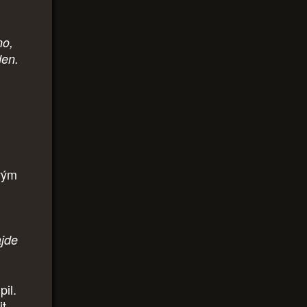
no,
den.
svým
ajde
pil.
t,