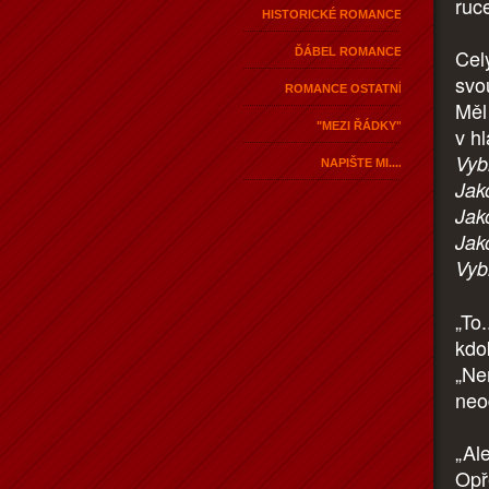
ruce
HISTORICKÉ ROMANCE
Cel
ĎÁBEL ROMANCE
svo
ROMANCE OSTATNÍ
Měl
"MEZI ŘÁDKY"
v hl
Vyb
NAPIŠTE MI....
Jak
Jak
Jak
Vyb
„To.
kdok
„Nem
neod
„Al
Opř