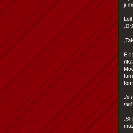
ji m
Leif
„Dr
„Ta
Eld
řík
Moc
turn
tom
Je t
než 
„Sli
muž