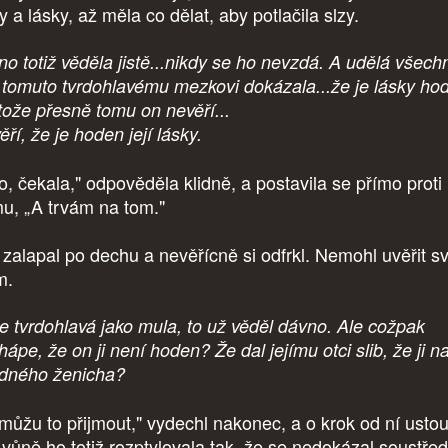
 a lásky, až měla co dělat, aby potlačila slzy.
no totiž věděla jistě...nikdy se ho nevzdá. A udělá všech
 tomuto tvrdohlavému mezkovi dokázala...že je lásky ho
tože přesně tomu on nevěří...
ří, že je hoden její lásky.
o, čekala," odpověděla klidně, a postavila se přímo proti
u, „A trvám na tom."
f zalapal po dechu a nevěřícně si odfrkl. Nemohl uvěřit 
m.
je tvrdohlavá jako mula, to už věděl dávno. Ale cožpak
ápe, že on ji není hoden? Že dal jejímu otci slib, že ji n
dného ženicha?
můžu to přijmout," vydechl nakonec, a o krok od ní ustou
 vůně ho totiž rozptylovala tak, že se nedokázal soustředi