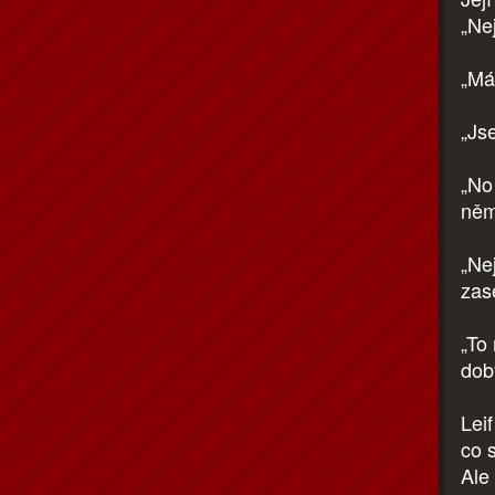
„Ne
„Má
„Js
„No
něm
„Nej
zas
„To
dob
Lei
co 
Ale