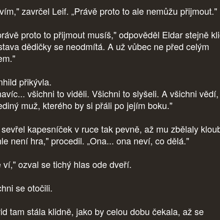
 vím," zavrčel Leif. „Právě proto to ale nemůžu přijmout."
právě proto to přijmout musíš," odpověděl Eldar stejně kl
stava dědičky se neodmítá. A už vůbec ne před celým
em."
hild přikývla.
avíc... všichni to viděli. Všichni to slyšeli. A všichni vědí,
jediný muž, kterého by si přáli po jejím boku."
f sevřel kapesníček v ruce tak pevně, až mu zbělaly klou
le není hra," procedil. „Ona... ona neví, co dělá."
 ví," ozval se tichý hlas ode dveří.
hni se otočili.
rid tam stála klidně, jako by celou dobu čekala, až se