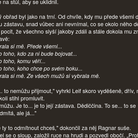
 na stůl, aby se uklidnil.
ý obřad byl jako na trní. Od chvíle, kdy mu přede všemi 
u zástavu, snad vůbec ani nevnímal, co se okolo něho d
 pocit, že všechno slyší jakoby zdáli a stále dokola mu z
avě:
rala si mě.
Přede všemi...
o toho, kdo za ni bude bojovat...
o toho, komu věří...
o toho, koho chce po svém boku...
rala si mě. Ze všech mužů si vybrala mě.
.. to nemůžu přijmout," vyhrkl Leif skoro vyděšeně, dřív,
oli stihl promluvit.
ůžu. Je to... je to její zástava. Dědiččina. To se... to se
mítá, ale já..."
e ty to odmítnout chceš," dokončil za něj Ragnar suše.
el se o sloup, založil ruce na hrudi a pozvedl obočí. „Pro