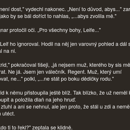
 není dost," vydechl nakonec. „Není to důvod, abys..." zar
jako by se bál doříct to nahlas, „...abys zvolila mě."
ar protočil oči. „Pro všechny bohy, Leife..."
 Leif ho ignoroval. Hodil na něj jen varovný pohled a dál 
l na ni.
rid," pokračoval tišeji, „já nejsem muž, kterého by sis mě
rat. Ne já. Jsem jen válečník. Regent. Muž, který umí
vat, ne..." polkl, „...ne stát po boku dědičky rodu."
rid k němu přistoupila ještě blíž. Tak blízko, že už neměl
upit a položila dlaň na jeho hruď.
 ztuhl a ani se nehnul, ale jen proto, že stál u zdi a nemě
 utéct.
do ti to řekl?" zeptala se klidně.