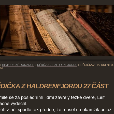
»
HISTORICKÉ ROMANCE
»
DĚDIČKA Z HALDRENFJORDU
»
DĚDIČKA Z HALDRENFJ
ÁST
DIČKA Z HALDRENFJORDU 27 ČÁST
mile se za posledními lidmi zavřely těžké dveře, Leif
ečně vydechl.
ětí z něj spadlo tak prudce, že musel na okamžik položit