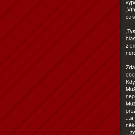
vyp
„Ví
ček
„Ty
hlas
zlom
ner
Zdál
obej
Kdy
Muž
nepř
Muž
přež
...
něk
...ž