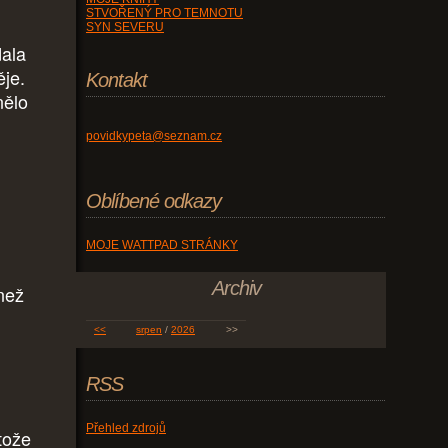
STVOŘENÝ PRO TEMNOTU
SYN SEVERU
dala
ěje.
Kontakt
nělo
povidkypeta@seznam.cz
Oblíbené odkazy
MOJE WATTPAD STRÁNKY
Archiv
 než
<<
srpen
/
2026
>>
RSS
Přehled zdrojů
tože