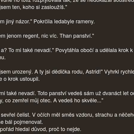
jsem ten, koho si zasloužíš."
m jiný názor." Pokrčila ledabyle rameny.
em jenom regent, nic víc. Than panství."
 a? To mi také nevadí." Povytáhla obočí a udělala krok k
u.
sem urozený. A ty jsi dědička rodu, Astrid!" Vyhrkl rychle
e o krok ustoupil.
 mi také nevadí. Toto panství vedeš sám už dvanáct let o
y, co zemřel můj otec. A vedeš ho skvěle..."
f sevřel čelist. V očích měl směs vzdoru, strachu a něčeh
se bál pojmenovat.
 pořád hledal důvod, proč to nejde.