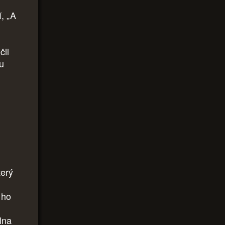
, „A
čil
mu
terý
 ho
vlna