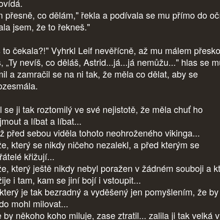
ovídá.
m přesně, co dělám," řekla a podívala se mu přímo do očí
ala jsem, že to řekneš."
s to čekala?!" Vyhrkl Leif nevěřícně, až mu málem přesko
, „Ty nevíš, co děláš, Astrid...já...já nemůžu..." hlas se 
il a zamračil se na ni tak, že měla co dělat, aby se
ozesmála.
 se ji tak roztomilý ve své nejistotě, že měla chuť ho
mout a líbat a líbat...
ž před sebou viděla tohoto neohroženého vikinga...
e, který se nikdy ničeho nezalekl, a před kterým se
átelé křižují...
e, který ještě nikdy nebyl poražen v žádném souboji a k
ije i tam, kam se jiní bojí i vstoupit...
a který je tak bezradný a vyděšený jen pomyšlením, že by
do mohl milovat...
e by někoho koho miluje, zase ztratil... zalila ji tak velká 