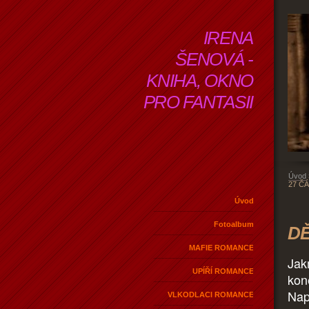
IRENA
ŠENOVÁ -
KNIHA, OKNO
PRO FANTASII
Úvod
27 Č
Úvod
Fotoalbum
DĚ
MAFIE ROMANCE
Jak
UPÍŘÍ ROMANCE
kon
Nap
VLKODLACI ROMANCE