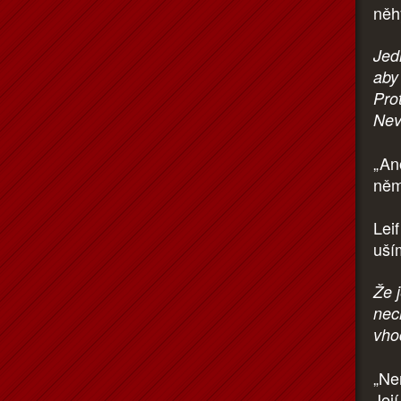
něhy
Jed
aby
Pro
Nevě
„An
něm
Lei
uší
Že 
nech
vho
„Ne
Její