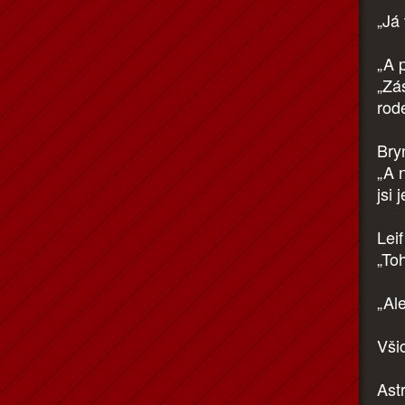
„Já
„A 
„Zá
rod
Bryn
„A n
jsi 
Lei
„Toh
„Ale
Všic
Ast