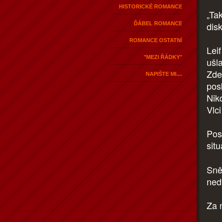
HISTORICKÉ ROMANCE
„Ta
disk
ĎÁBEL ROMANCE
ROMANCE OSTATNÍ
Leif
"MEZI ŘÁDKY"
ušl
Zde 
NAPIŠTE MI....
pos
Nik
Vlci
Post
sit
Sně
ned
Za 