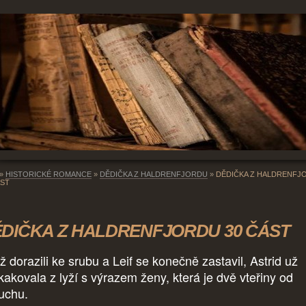
»
HISTORICKÉ ROMANCE
»
DĚDIČKA Z HALDRENFJORDU
»
DĚDIČKA Z HALDRENFJ
ÁST
DIČKA Z HALDRENFJORDU 30 ČÁST
ž dorazili ke srubu a Leif se konečně zastavil, Astrid už
kakovala z lyží s výrazem ženy, která je dvě vteřiny od
uchu.