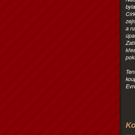
byl
Cír
zej
a n
úpa
Zat
kře
pok
Ten
kou
Evr
Ko