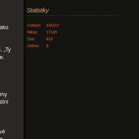
Statistiky
jako
Celkem:
445417
Měsíc:
17195
Den:
816
Online:
9
. „Ty
e.
tmy
stní
ivé
se