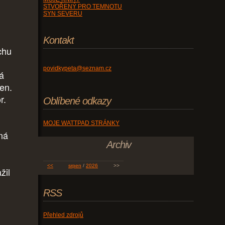
STVOŘENÝ PRO TEMNOTU
SYN SEVERU
Kontakt
chu
povidkypeta@seznam.cz
rá
en.
r.
Oblíbené odkazy
MOJE WATTPAD STRÁNKY
žná
Archiv
<<
srpen
/
2026
>>
žil
RSS
Přehled zdrojů