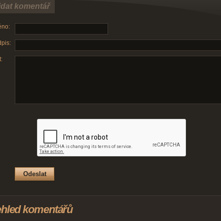
idat komentář
no:
pis:
:
ehled komentářů