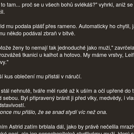
 to tam... proč se u všech bohů svlékáš?" vyhrkl, aniž se
il.
rid mu podala plášť přes rameno. Automaticky ho chytil, 
mu někdo podával zbraň v bitvě.
otože ženy to nemají tak jednoduché jako muži," zavrčela
 rozvážeš tkanici u kalhot a hotovo. My máme vrstvy, Leif
vy."
ší kus oblečení mu přistál v náručí.
f stál nehnutě, tváře měl rudé až k uším a oči upřené do 
 sebou. Byl připravený bránit ji před vlky, medvědy, i vla
stavivostí.
once mu přišlo, že se snad stydí víc než ona.
ním Astrid zatím brblala dál, jako by právě nečelila mraz
ské noci, ale jen nepochopitelně stydlivému muži, který 