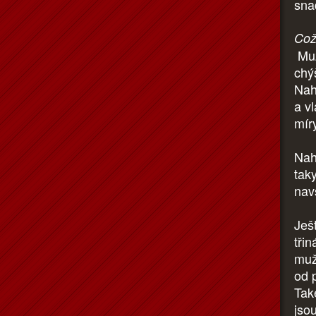
sna
Což
Muž
chý
Nah
a v
mír
Nah
tak
nav
Ješ
tři
muž
od 
Tak
jso