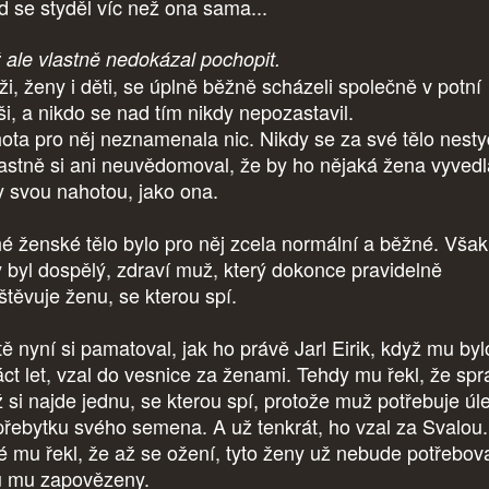
d se styděl víc než ona sama...
 ale vlastně nedokázal pochopit.
i, ženy i děti, se úplně běžně scházeli společně v potní
ši, a nikdo se nad tím nikdy nepozastavil.
ota pro něj neznamenala nic. Nikdy se za své tělo nesty
lastně si ani neuvědomoval, že by ho nějaká žena vyvedl
y svou nahotou, jako ona.
é ženské tělo bylo pro něj zcela normální a běžné. Však
y byl dospělý, zdraví muž, který dokonce pravidelně
štěvuje ženu, se kterou spí.
tě nyní si pamatoval, jak ho právě Jarl Eirik, když mu byl
náct let, vzal do vesnice za ženami. Tehdy mu řekl, že sp
 si najde jednu, se kterou spí, protože muž potřebuje úl
přebytku svého semena. A už tenkrát, ho vzal za Svalou.
é mu řekl, že až se ožení, tyto ženy už nebude potřebova
u mu zapovězeny.