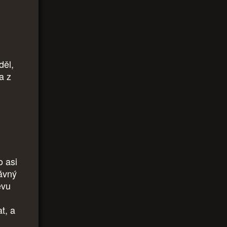
děl,
a z
o asi
rávný
evu
t, a