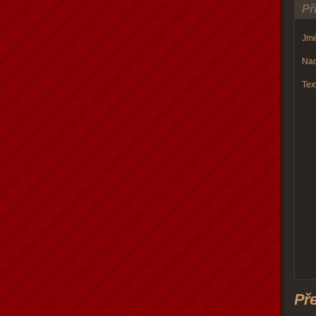
Př
Jmé
Nad
Text
Př