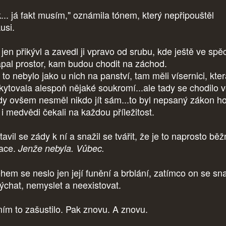
k... já fakt musím," oznámila tónem, který nepřipouštěl
usi.
 jen přikývl a zavedl ji vpravo od srubu, kde ještě ve spě
apal prostor, kam budou chodit na záchod.
to nebylo jako u nich na panství, tam měli vísernici, kte
kytovala alespoň nějaké soukromí...ale tady se chodilo v
dy ovšem nesměl nikdo jít sám...to byl nepsaný zákon ho
 i medvědi čekali na každou příležitost.
avil se zády k ní a snažil se tvářit, že je to naprosto bě
uace.
Jenže nebyla. Vůbec.
hem se neslo jen její funění a brblání, zatímco on se sna
ýchat, nemyslet a neexistovat.
ním to zašustilo. Pak znovu. A znovu.