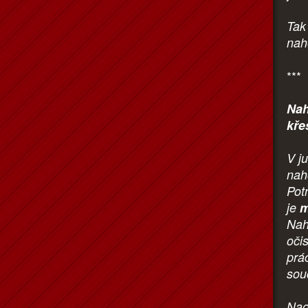
Tak 
nah
***
Nah
kře
V j
nah
Pot
je
m
Nah
očis
prá
sou
Nao