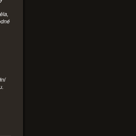
ěla,
odné
dní
u.