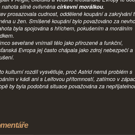
a nahota silně ovlivněna
církevní morálkou
.
kev prosazovala cudnost, oddělené koupání a zakrývání t
ména u žen. Smíšené koupání bylo považováno za nevh
ahota byla spojována s hříchem, pokušením a morálním
dkem.
ímco seveřané vnímali tělo jako přirozené a funkční,
sťanská Evropa jej často chápala jako zdroj nebezpečí a
ušení.
to kulturní rozdíl vysvětluje, proč Astrid nemá problém s
páním v kádi ani s Leifovou přítomností, zatímco v zápa
opě by byla podobná situace považována za nepřijatelno
mentáře