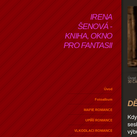
IRENA
ŠENOVÁ -
KNIHA, OKNO
PRO FANTASII
Úvod
30 Č
Úvod
Fotoalbum
DĚ
MAFIE ROMANCE
Kdy
UPÍŘÍ ROMANCE
ses
výb
VLKODLACI ROMANCE