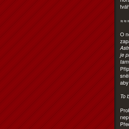
tvá
≈≈
O n
zapá
Ast
je 
tam
Při
sně
aby
To 
Pro
nep
Pře