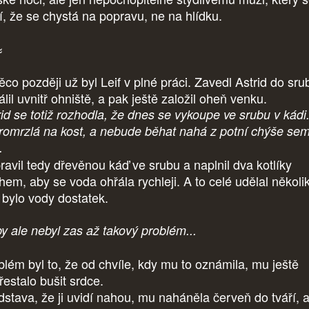
ří, že se chystá na popravu, ne na hlídku.
≈
ěco později už byl Leif v plné práci. Zavedl Astrid do sru
lil uvnitř ohniště, a pak ještě založil oheň venku.
rid se totiž rozhodla, že dnes se vykoupe ve srubu v kádi.
promrzlá na kost, a nebude běhat nahá z potní chýše se
.
pravil tedy dřevěnou káď ve srubu a naplnil dva kotlíky
hem, aby se voda ohřála rychleji. A to celé udělal několik
 bylo vody dostatek.
by ale nebyl zas až takový problém...
blém byl to, že od chvíle, kdy mu to oznámila, mu ještě
řestalo bušit srdce.
dstava, že ji uvidí nahou, mu naháněla červeň do tváří, 