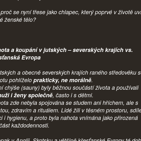
proč se nyní třese jako chlapec, který poprvé v životě uv
é ženské tělo?
ota a koupání v jutských – severských krajích vs.
sťanská Evropa
utských a obecně severských krajích raného středověku 
otu pohlíželo
prakticky, ne morálně
.
ní chýše (sauny) byly běžnou součástí života a používali
uži i ženy společně
, často i s dětmi.
ota zde nebyla spojována se studem ani hříchem, ale s
tou, zdravím a rituálem. Lidé žili v těsném prostoru, sdíle
ci i hygienu, a proto byla nahota vnímána jako přirozená
část každodennosti.
pak v Anglii, Skotsku a většině křesťanské Evropy té do