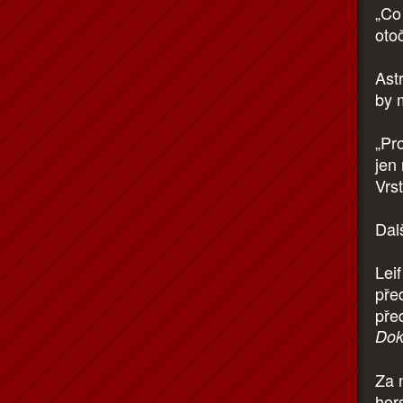
„Co
otoč
Ast
by 
„Pr
jen
Vrst
Dal
Lei
před
před
Dok
Za 
hor