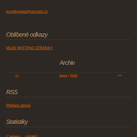
povidkypeta@seznam.cz
Oblíbené odkazy
MOJE WATTPAD STRÁNKY
Archiv
<<
srpen
/
2026
>>
RSS
Přehled zdrojů
Statistiky
Celkem:
444961