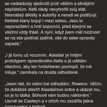
se nedokázaly sjednotit proti větším a silnějším
nepřátelům. Kelti nikdy nevytvořili svůj stát.
Nesnášejí diktáty a autority a neradi se podřizují.
Keltské klany bojují i mezi sebou. Jsou to
neporazitelní a hrdí bojovníci, před kterými se
všichni vždy třásli. A nyní, když jsem měl možnost
se na vše podívat zpětně, vše do sebe opravdu
zapadá."
„I já tomu už rozumím. Alasdair je hrdým
prototypem opravdového Kelta a já udělám
všechno, aby ten tvrdohlavec pochopil, že mě
miluje." zamrkala na druida odhodlaně.
„Jsem rád, že vidím tvé odhodlání, Roweno. Věřím,
že dokážeš otevřít Alasdairovo srdce a ukázat mu,
co je to láska. Bohové vám budou nakloněni."
Usmál se Caelwyn a v očích mu zazářila jiskra
porozumění a hrdosti.