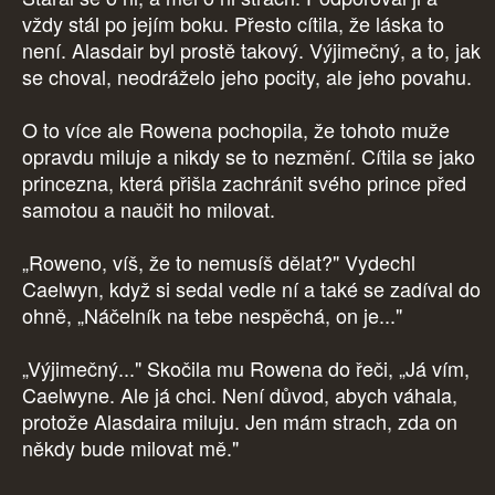
vždy stál po jejím boku. Přesto cítila, že láska to
není. Alasdair byl prostě takový. Výjimečný, a to, jak
se choval, neodráželo jeho pocity, ale jeho povahu.
O to více ale Rowena pochopila, že tohoto muže
opravdu miluje a nikdy se to nezmění. Cítila se jako
princezna, která přišla zachránit svého prince před
samotou a naučit ho milovat.
„Roweno, víš, že to nemusíš dělat?" Vydechl
Caelwyn, když si sedal vedle ní a také se zadíval do
ohně, „Náčelník na tebe nespěchá, on je..."
„Výjimečný..." Skočila mu Rowena do řeči, „Já vím,
Caelwyne. Ale já chci. Není důvod, abych váhala,
protože Alasdaira miluju. Jen mám strach, zda on
někdy bude milovat mě."