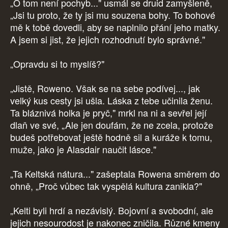
„O tom není pochyb..." usmál se druid zamyšleně,
„Jsi tu proto, že ty jsi mu souzena bohy. To bohové
mě k tobě dovedli, aby se naplnilo přání jeho matky.
A jsem si jist, že jejich rozhodnutí bylo správné."
„Opravdu si to myslíš?"
„Jistě, Roweno. Však se na sebe podívej..., jak
velký kus cesty jsi ušla. Láska z tebe učinila ženu.
Ta bláznivá holka je pryč," mrkl na ni a sevřel její
dlaň ve své, „Ale jen doufám, že ne zcela, protože
budeš potřebovat ještě hodně sil a kuráže k tomu,
muže, jako je Alasdair naučit lásce."
„Ta Keltská nátura..." zašeptala Rowena směrem do
ohně, „Proč vůbec tak vyspělá kultura zanikla?"
„Kelti byli hrdí a nezávislý. Bojovní a svobodní, ale
jejich nesourodost je nakonec zničila. Různé kmeny