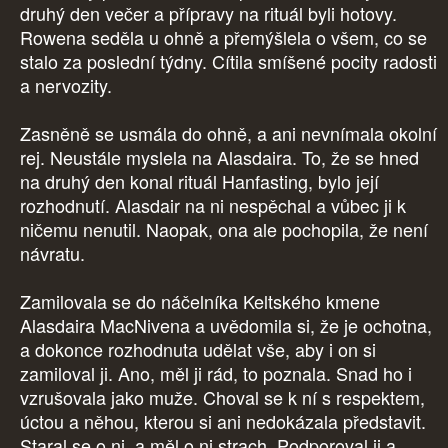
druhý den večer a přípravy na rituál byli hotovy.
Rowena seděla u ohně a přemýšlela o všem, co se
stalo za poslední týdny. Cítila smíšené pocity radosti
a nervozity.
Zasněně se usmála do ohně, a ani nevnímala okolní
rej. Neustále myslela na Alasdaira. To, že se hned
na druhý den konal rituál Hanfasting, bylo její
rozhodnutí. Alasdair na ni nespěchal a vůbec ji k
ničemu nenutil. Naopak, ona ale pochopila, že není
návratu.
Zamilovala se do náčelníka Keltského kmene
Alasdaira MacNivena a uvědomila si, že je ochotna,
a dokonce rozhodnuta udělat vše, aby i on si
zamiloval ji. Ano, měl ji rád, to poznala. Snad ho i
vzrušovala jako muže. Choval se k ní s respektem,
úctou a něhou, kterou si ani nedokázala představit.
Staral se o ni, a měl o ni strach. Podporoval ji a