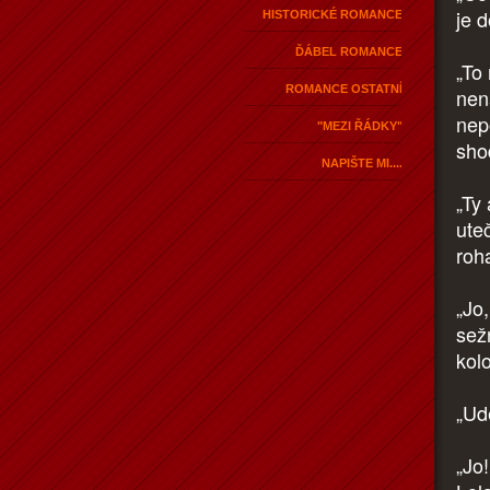
je d
HISTORICKÉ ROMANCE
ĎÁBEL ROMANCE
„To
ROMANCE OSTATNÍ
nen
nep
"MEZI ŘÁDKY"
sho
NAPIŠTE MI....
„Ty
ute
roh
„Jo
sež
kolo
„Udě
„Jo