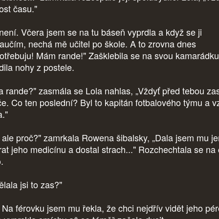
ost času."
 není. Včera jsem se na tu báseň vyprdla a když se ji
aučím, nechá mě učitel po škole. A to zrovna dnes
otřebuju! Mám rande!" Zašklebila se na svou kamarádku
dila nohy z postele.
 a rande?" zasmála se Lola nahlas, „Vždyť před tebou za
če. Co ten poslední? Byl to kapitán fotbalového týmu a v
a."
, ale proč?" zamrkala Rowena šibalsky, „Dala jsem mu je
rat jeho medicínu a dostal strach..." Rozchechtala se na 
.
lala jsi to zas?"
! Na férovku jsem mu řekla, že chci nejdřív vidět jeho pér