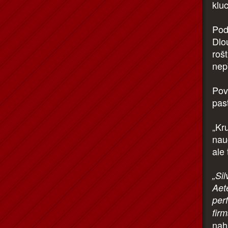
klu
Pod
Dlo
roš
nepř
Povz
past
„Kr
nau
ale 
„Si
Aet
per
fir
nah