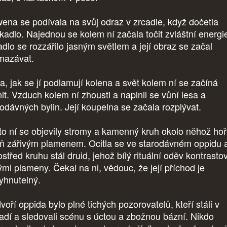
ena se podívala na svůj odraz v zrcadle, když dočetla
íkadlo. Najednou se kolem ní začala točit zvláštní energi
adlo se rozzářilo jasným světlem a její obraz se začal
mazávat.
la, jak se jí podlamují kolena a svět kolem ní se začíná
it. Vzduch kolem ní zhoustl a naplnil se vůní lesa a
rodávných bylin. Její koupelna se začala rozplývat.
to ní se objevily stromy a kamenný kruh okolo něhož hoř
ň zářivým plamenem. Ocitla se ve starodávném oppidu 
střed kruhu stál druid, jehož bílý rituální oděv kontrastov
ými plameny. Čekal na ni, vědouc, že její příchod je
yhnutelný.
oří oppida bylo plné tichých pozorovatelů, kteří stáli v
adí a sledovali scénu s úctou a zbožnou bázní. Nikdo