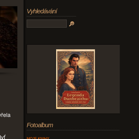
Vyhledávání
vřela
Fotoalbum
dyť
MOJE KNIHY