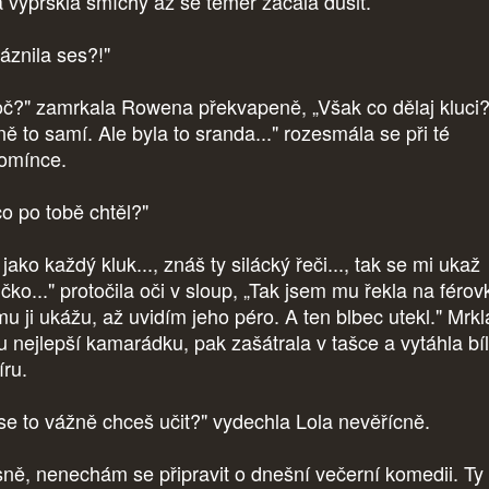
a vyprskla smíchy až se téměř začala dusit.
láznila ses?!"
oč?" zamrkala Rowena překvapeně, „Však co dělaj kluci
ně to samí. Ale byla to sranda..." rozesmála se při té
omínce.
co po tobě chtěl?"
jako každý kluk..., znáš ty silácký řeči..., tak se mi ukaž
čko..." protočila oči v sloup, „Tak jsem mu řekla na férov
mu ji ukážu, až uvidím jeho péro. A ten blbec utekl." Mrkl
 nejlepší kamarádku, pak zašátrala v tašce a vytáhla bílí
íru.
 se to vážně chceš učit?" vydechla Lola nevěřícně.
sně, nenechám se připravit o dnešní večerní komedii. Ty