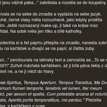
ci jsou vážně paka..." zabrblala a rozešla se do koupelny.
ívala se na sebe do zrcadla a vyplázla na sebe jazyk.
uhé, černé vlasy měla rozcuchané, jako kdyby prolétla
tím. Ještě rozmazaný make-up, ji také na kráse moc
idal. Na sobě měla jen tílko a bílé kalhotky.
dechla si a list papíru přilepila na zrcadlo, nanesla zubn
u na kartáček a dívajíc se na papír, si čistila zuby.
uci..." zamžourala na latinský text a zamračila se, „To s
čit?!" Zuřivě máchala kartáčkem, až ji bílá pěna tekla z ú
text ne, a ne ji vlézt do hlavy.
lvae Spiritus, Tempus Apertum, Tempus Transitus, Me Du
ernum flumen temporis, tenebris vel lumen, Iter meum
fici, per aevum et spatia. Cum potestate arcana et volunt
Přečetla
mata, Apertis portis temporalibus, me perduc."
las, s kartáčkem v puse.