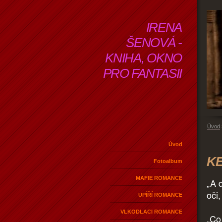
IRENA
ŠENOVÁ -
KNIHA, OKNO
PRO FANTASII
Úvod
Úvod
KE
Fotoalbum
MAFIE ROMANCE
„A 
oči
UPÍŘÍ ROMANCE
VLKODLACI ROMANCE
„Co 