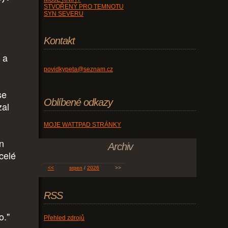
STVOŘENÝ PRO TEMNOTU
SYN SEVERU
Kontakt
 a
povidkypeta@seznam.cz
se
Oblíbené odkazy
zal
MOJE WATTPAD STRÁNKY
n
Archiv
celé
<<
srpen
/
2026
>>
RSS
o."
Přehled zdrojů