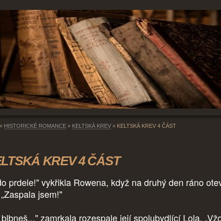
»
HISTORICKÉ ROMANCE
»
KELTSKÁ KREV
»
KELTSKÁ KREV 4 ČÁST
LTSKÁ KREV 4 ČÁST
do prdele!" vykřikla Rowena, když na druhý den ráno ote
, „Zaspala jsem!"
blbneš..." zamrkala rozespale její spolubydlící Lola, „Vž