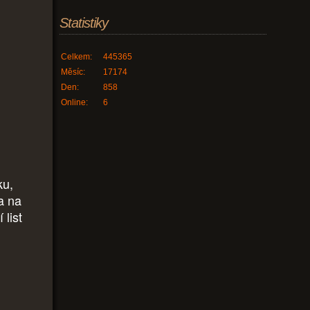
Statistiky
Celkem:
445365
?
Měsíc:
17174
Den:
858
Online:
6
ku,
a na
 list