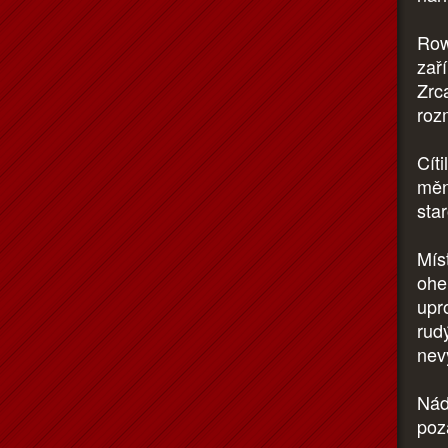
Row
zař
Zrc
roz
Cíti
měn
sta
Mís
ohe
upro
rud
nev
Nádv
poz