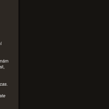
í
e mám
st,
cas.
ate