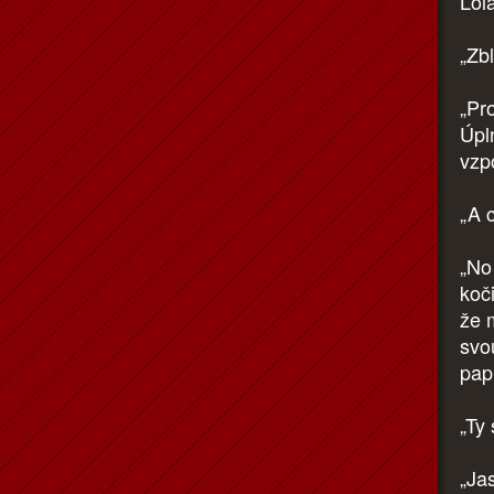
Lol
„Zb
„Pr
Úpl
vzp
„A 
„No 
koči
že 
svou
pap
„Ty
„Ja