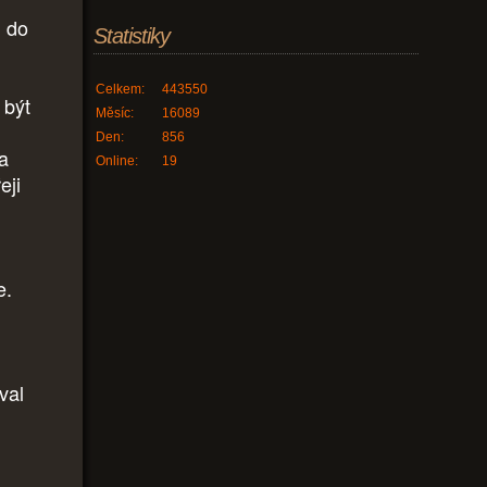
u do
Statistiky
Celkem:
443550
 být
Měsíc:
16089
Den:
856
a
Online:
19
eji
e.
val