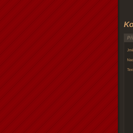
Ko
Př
Jmé
Nad
Text