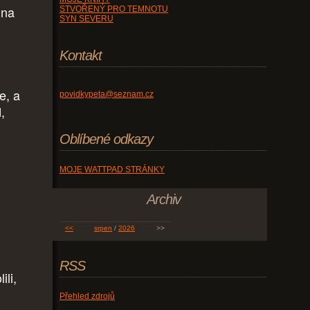
ina
STVOŘENÝ PRO TEMNOTU
SYN SEVERU
Kontakt
e, a
povidkypeta@seznam.cz
,
Oblíbené odkazy
MOJE WATTPAD STRÁNKY
Archiv
<<
srpen
/
2026
>>
RSS
ili,
Přehled zdrojů