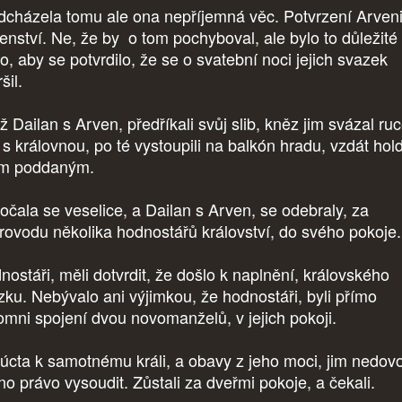
dcházela tomu ale ona nepříjemná věc. Potvrzení Arven
enství. Ne, že by o tom pochyboval, ale bylo to důležité
o, aby se potvrdilo, že se o svatební noci jejich svazek
šil.
 Dailan s Arven, předříkali svůj slib, kněz jim svázal ruc
 s královnou, po té vystoupili na balkón hradu, vzdát hold
m poddaným.
očala se veselice, a Dailan s Arven, se odebraly, za
rovodu několika hodnostářů království, do svého pokoje.
nostáři, měli dotvrdit, že došlo k naplnění, královského
zku. Nebývalo ani výjimkou, že hodnostáři, byli přímo
tomni spojení dvou novomanželů, v jejich pokoji.
 úcta k samotnému králi, a obavy z jeho moci, jim nedovol
no právo vysoudit. Zůstali za dveřmi pokoje, a čekali.