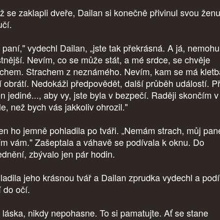
ž se zaklapli dveře, Dailan si konečně přivinul svou žen
učí.
 paní," vydechl Dailan, „jste tak překrásná. A já, nemohu
stnější. Nevím, co se může stát, a mé srdce, se chvěje
achem. Strachem z neznámého. Nevím, kam se má kletb
í obrátí. Nedokáži předpovědět, další průběh událostí. Př
en jediné..., aby vy, jste byla v bezpečí. Raději skončím v
e, než bych vás jakkoliv ohrozil."
en ho jemně pohladila po tváři. „Nemám strach, můj pan
ím vám." Zašeptala a váhavě se podívala k oknu. Do
ednění, zbývalo jen pár hodin.
ladila jeho krásnou tvář a Dailan zprudka vydechl a podí
í do očí.
 láska, nikdy nepohasne. To si pamatujte. Ať se stane