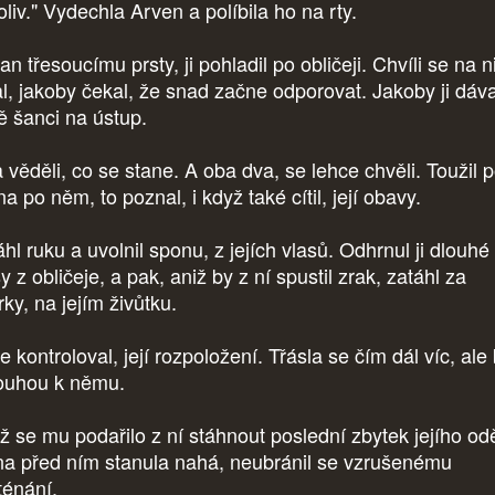
liv." Vydechla Arven a políbila ho na rty.
an třesoucímu prsty, ji pohladil po obličeji. Chvíli se na n
al, jakoby čekal, že snad začne odporovat. Jakoby ji dáva
tě šanci na ústup.
 věděli, co se stane. A oba dva, se lehce chvěli. Toužil p
a po něm, to poznal, i když také cítil, její obavy.
hl ruku a uvolnil sponu, z jejích vlasů. Odhrnul ji dlouhé
y z obličeje, a pak, aniž by z ní spustil zrak, zatáhl za
ky, na jejím živůtku.
e kontroloval, její rozpoložení. Třásla se čím dál víc, ale
touhou k němu.
ž se mu podařilo z ní stáhnout poslední zbytek jejího od
na před ním stanula nahá, neubránil se vzrušenému
ténání.