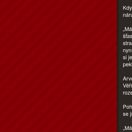
Kdy
nár
„Má
šťa
str
nyn
si j
pekl
Arv
Věř
roz
Poh
se j
„Má