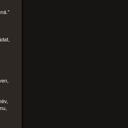
nná."
ádat,
ven,
měv,
omu,