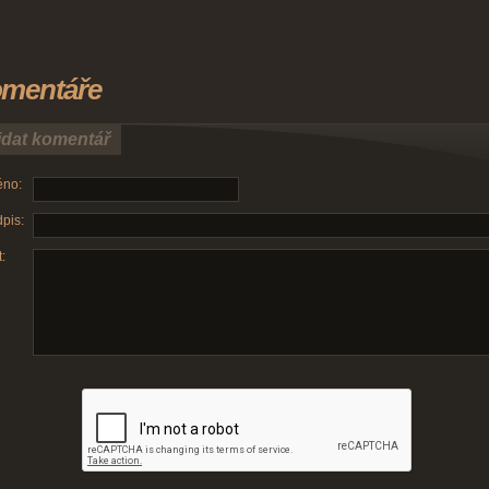
mentáře
idat komentář
no:
pis:
: