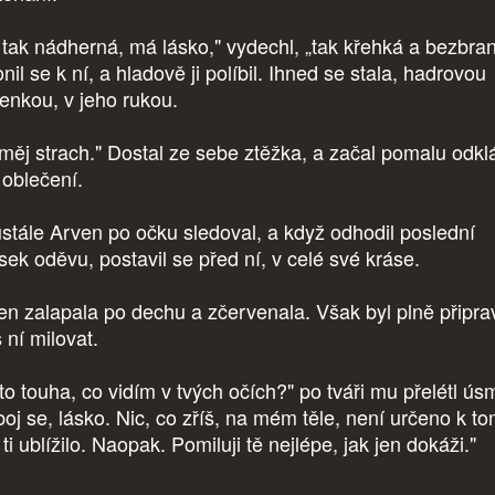
i tak nádherná, má lásko," vydechl, „tak křehká a bezbra
nil se k ní, a hladově ji políbil. Ihned se stala, hadrovou
enkou, v jeho rukou.
měj strach." Dostal ze sebe ztěžka, a začal pomalu odkl
 oblečení.
stále Arven po očku sledoval, a když odhodil poslední
sek oděvu, postavil se před ní, v celé své kráse.
en zalapala po dechu a zčervenala. Však byl plně připra
 ní milovat.
 to touha, co vidím v tvých očích?" po tváři mu přelétl ús
boj se, lásko. Nic, co zříš, na mém těle, není určeno k t
ti ublížilo. Naopak. Pomiluji tě nejlépe, jak jen dokáži."