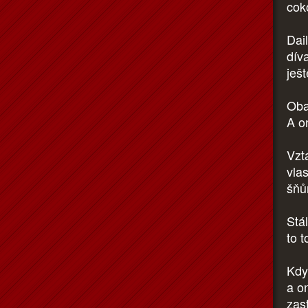
coko
Dail
dív
ješ
Oba
A on
Vztá
vlas
šňůr
Stál
to 
Kdy
a o
zas