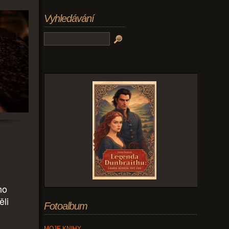
Vyhledávání
ho
ěli
Fotoalbum
MOJE KNIHY