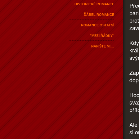
Pře
HISTORICKÉ ROMANCE
pan
ĎÁBEL ROMANCE
prot
ROMANCE OSTATNÍ
zavr
"MEZI ŘÁDKY"
Když
NAPIŠTE MI....
král
svý
Zap
dop
Hod
sva
pří
Ale
si o