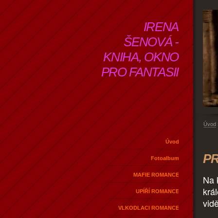
IRENA
ŠENOVÁ -
KNIHA, OKNO
PRO FANTASII
Úvod
Úvod
PR
Fotoalbum
MAFIE ROMANCE
Na 
král
UPÍŘÍ ROMANCE
vid
VLKODLACI ROMANCE