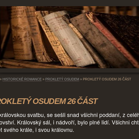
»
HISTORICKÉ ROMANCE
»
PROKLETÝ OSUDEM
»
PROKLETÝ OSUDEM 26 ČÁST
OKLETÝ OSUDEM 26 ČÁST
královskou svatbu, se sešli snad všichni poddaní, z celé
ovství. Královský sál, i nádvoří, bylo plné lidí. Všichni cht
ět svého krále, i svou královnu.