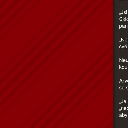
„Js
Sklo
pan
„Ne
své
Neu
kou
Arv
se s
„Je
„ne
aby 