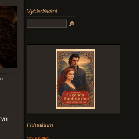
Vyhledávání
43
rvní
Fotoalbum
MOJE KNIHY