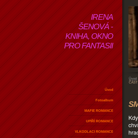
IRENA
ŠENOVÁ -
KNIHA, OKNO
PRO FANTASII
Úvod
ČÁST
Úvod
Fotoalbum
SM
MAFIE ROMANCE
Kdy
UPÍŘÍ ROMANCE
chv
hrad
VLKODLACI ROMANCE