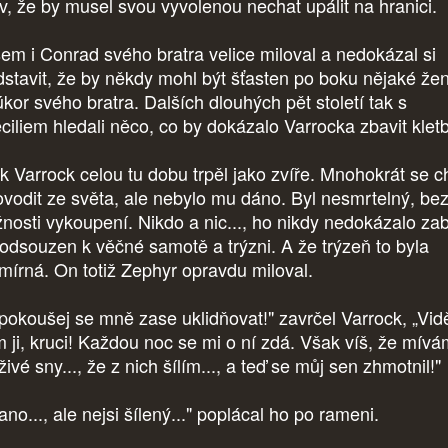
v, že by musel svou vyvolenou nechat upálit na hranici.
em i Conrad svého bratra velice miloval a nedokázal si
dstavit, že by někdy mohl být šťasten po boku nějaké žen
úkor svého bratra. Dalších dlouhých pět století tak s
ciliem hledali něco, co by dokázalo Varrocka zbavit kletb
k Varrock celou tu dobu trpěl jako zvíře. Mnohokrát se c
ovodit ze světa, ale nebylo mu dáno. Byl nesmrtelný, be
nosti vykoupení. Nikdo a nic..., ho nikdy nedokázalo zab
 odsouzen k věčné samotě a trýzni. A že trýzeň to byla
mírná. On totiž Zephyr opravdu miloval.
pokoušej se mně zase uklidňovat!" zavrčel Varrock, „Vid
m ji, kruci! Každou noc se mi o ní zdá. Však víš, že mív
živé sny..., že z nich šílím..., a teď se můj sen zhmotnil!"
ano..., ale nejsi šílený..." poplácal ho po rameni.