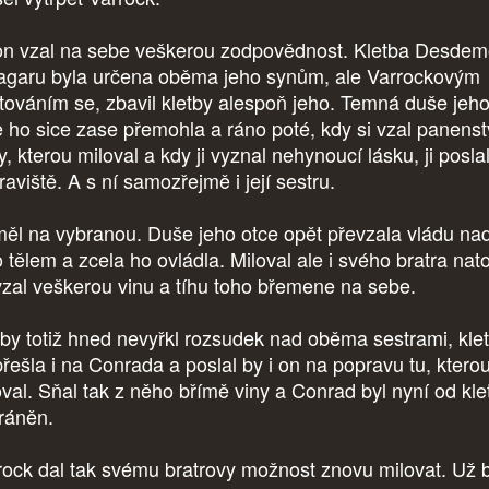
on vzal na sebe veškerou zodpovědnost. Kletba Desde
agaru byla určena oběma jeho synům, ale Varrockovým
továním se, zbavil kletby alespoň jeho. Temná duše jeh
e ho sice zase přemohla a ráno poté, kdy si vzal panenst
, kterou miloval a kdy ji vyznal nehynoucí lásku, ji posla
aviště. A s ní samozřejmě i její sestru.
ěl na vybranou. Duše jeho otce opět převzala vládu na
 tělem a zcela ho ovládla. Miloval ale i svého bratra nato
vzal veškerou vinu a tíhu toho břemene na sebe.
by totiž hned nevyřkl rozsudek nad oběma sestrami, kle
přešla i na Conrada a poslal by i on na popravu tu, ktero
oval. Sňal tak z něho břímě viny a Conrad byl nyní od kle
ráněn.
rock dal tak svému bratrovy možnost znovu milovat. Už 