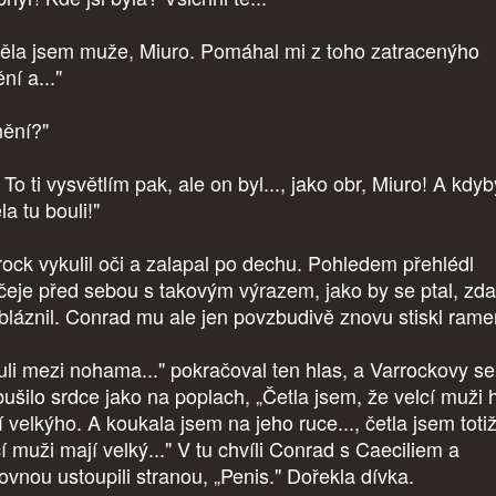
děla jsem muže, Miuro. Pomáhal mi z toho zatracenýho
ní a..."
nění?"
 To ti vysvětlím pak, ale on byl..., jako obr, Miuro! A kdy
la tu bouli!"
rock vykulil oči a zalapal po dechu. Pohledem přehlédl
ičeje před sebou s takovým výrazem, jako by se ptal, zda
bláznil. Conrad mu ale jen povzbudivě znovu stiskl rame
uli mezi nohama..." pokračoval ten hlas, a Varrockovy se
bušilo srdce jako na poplach, „Četla jsem, že velcí muži 
 velkýho. A koukala jsem na jeho ruce..., četla jsem totiž
í muži mají velký..." V tu chvíli Conrad s Caeciliem a
lovnou ustoupili stranou, „Penis." Dořekla dívka.