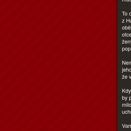
To 
z H
obě
otc
ženy
popr
Nem
jeho
že 
Kdy
by 
mil
uch
Var