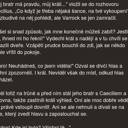
j bratr má pravdu, můj králi..." vložil se do rozhovoru
cilius, „Co když je třeba nějaká šance, na tvé vykoupení
zbudivě na něj pohlédl, ale Varrock se jen zamračil.
šel si snad způsob, jak mne konečně můžeš zabít? Jestl
., ihned mi ho řekni!" Vydechl král s nadějí a v tu chvíli se
razili dveře. Vzápětí prudce bouchli do zdi, jak se někdo
le vřítil do pokoje.
uro! Neuhádneš, co jsem viděla!" Ozval se dívčí hlas a
hni zpozorněli. I král. Neviděl však do míst, odkud hlas
házel.
ěl totiž na trůně a před ním stál jeho bratr s Caeciliem a
ovna, takže zastínili králi výhled. Oni ale moc dobře vědě
právě vstoupil dovnitř. Ani se ale nehnuli a dívali se na
le, který zvedl hlavu a zaposlouchal se.
hyr! Kde jsi byla? Všichni tě..."