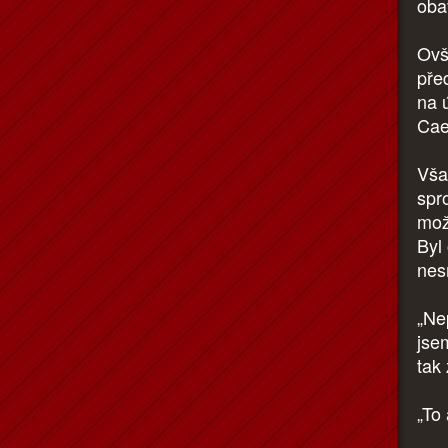
oba
Ovš
pře
na 
Cae
Vša
spr
mož
Byl
nes
„Ne
jse
tak 
„To 