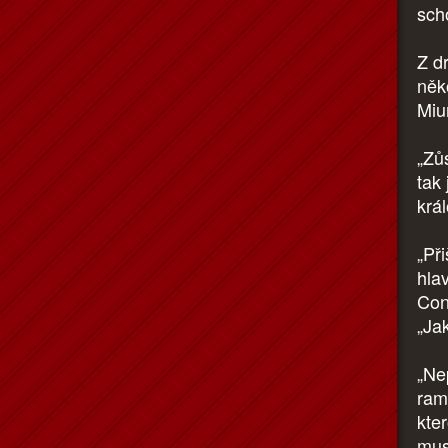
sch
Z d
něk
Miu
„Zů
tak 
krá
„Př
hlav
Conr
„Ja
„Ne
ram
kter
mus