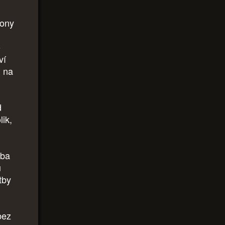
mony
o
ví
l na
d
lik,
tba
u
tby
bez