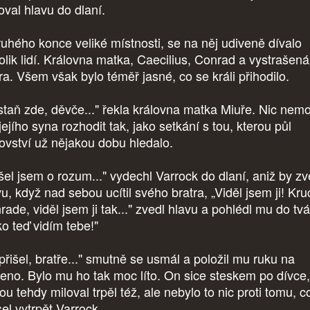
oval hlavu do dlaní.
ruhého konce veliké místnosti, se na něj udiveně dívalo
olik lidí. Královna matka, Caecilius, Conrad a vystrašená
ra. Všem však bylo téměř jasné, co se králi přihodilo.
staň zde, děvče..." řekla královna matka Miuře. Nic nem
jejího syna rozhodit tak, jako setkání s tou, kterou půl
lovství už nějakou dobu hledalo.
išel jsem o rozum..." vydechl Varrock do dlaní, aniž by zv
u, když nad sebou ucítil svého bratra, „Viděl jsem ji! Kruc
ade, viděl jsem ji tak..." zvedl hlavu a pohlédl mu do tvá
ko teď vidím tebe!"
přišel, bratře..." smutně se usmál a položil mu ruku na
eno. Bylo mu ho tak moc líto. On sice steskem po dívce,
ou tehdy miloval trpěl též, ale nebylo to nic proti tomu, c
el vytrpět Varrock.