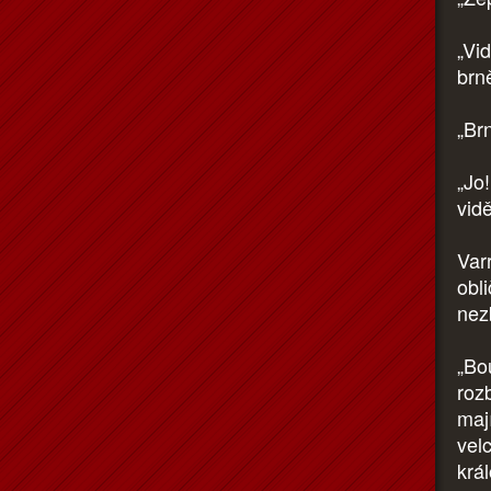
„Vi
brně
„Br
„Jo!
vidě
Var
obl
nez
„Bo
roz
mají
velc
krá