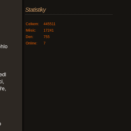
Statistiky
Celkem:
445511
Měsíc:
17241
Den:
755
Online:
7
ohlo
edl
i,
ře,
o