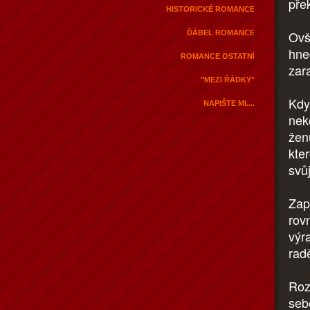
přek
HISTORICKÉ ROMANCE
Ovš
ĎÁBEL ROMANCE
hne
ROMANCE OSTATNÍ
zara
"MEZI ŘÁDKY"
Kdy
NAPIŠTE MI....
nek
žen
kte
svů
Zap
rov
výr
radě
Roz
seb