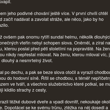
vapil.
em jeho podivné chování ještě více. V první chvíli chtěl
d začít nadávat a zavolat stráže, ale něco, jako by ho
zilo.
ž ovšem pak onomu rytíři sundal helmu, několik dlouhýc
onečných vteřin nebyl schopen slova. Oněměl, a zíral n
u, kterou poslal před pěti stoletími na popraviště. Na žen
rou nikdy nepřestal milovat. Na ženu, kterou miloval víc, 
j dlouhý a nesmrtelný život.
al po dechu, a pak se beze slova otočil a vyrazil chodbo
nou do hodovní síně. Řítil se chodbou, s téměř nepříčet
azem ve tváři, a všechno služebnictvo které potkal, se m
ji klidilo strachy z cesty.
razil těžké dubové dveře a vpadl dovnitř, nekoukaje oko
e. Dopotácel se ke svému trůnu, ztěžka na něj dosedl a