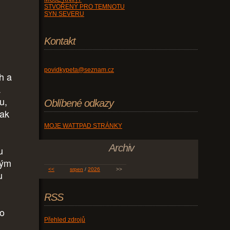
STVOŘENÝ PRO TEMNOTU
SYN SEVERU
Kontakt
povidkypeta@seznam.cz
h a
a
u,
Oblíbené odkazy
jak
MOJE WATTPAD STRÁNKY
Archiv
u
ným
<<
srpen
/
2026
>>
u
RSS
lo
Přehled zdrojů