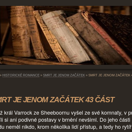
»
HISTORICKÉ ROMANCE
»
SMRT JE JENOM ZAČÁTEK
»
SMRT JE JENOM ZAČÁTEK 
RT JE JENOM ZAČÁTEK 43 ČÁST
ž král Varrock ze Sheeboornu vyšel ze své komnaty, v p
íli si ani podivné postavy v brnění nevšiml. Do jeho části
u neměl nikdo, krom několika lidí přístup, a tedy ho rytíř