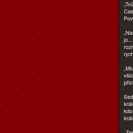
„Tvů
Cae
Pov
„Na
jo..
roz
rych
„Mi
všic
přic
Sed
král
kdo 
krá
„Zep