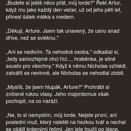
„Budete si ještě něco přát, můj lorde?" Řekl Artur,
když mu jako každý den večer, už od jeho pěti let,
přinesl šálek mléka s medem.
„Děkuji, Arture. Jsem tak unavený, že usnu snad
dříve, než se svléknu."
„Ani se nedivím. Ta nehodná osoba," odkašlal si,
„tedy samozřejmě chci říci..., hraběnka, je silné
sousto pro všechny." Když k němu Nicholas vzhlédl,
zatvářil se nevinně, ale Nicholas se nehodlal zlobit.
„Myslíš, že jsem hlupák, Arture?" Prohrábl si
zničeně rukou vlasy. Jeho majordomus však
pochopil, na co naráží.
„Ne, to si nemyslím, můj lorde. Nejste první, ani
poslední muž, který naletěl na hezkou tvář a nechal
se ošálit krásnými řečmi. Jen jste toužil po lásce.