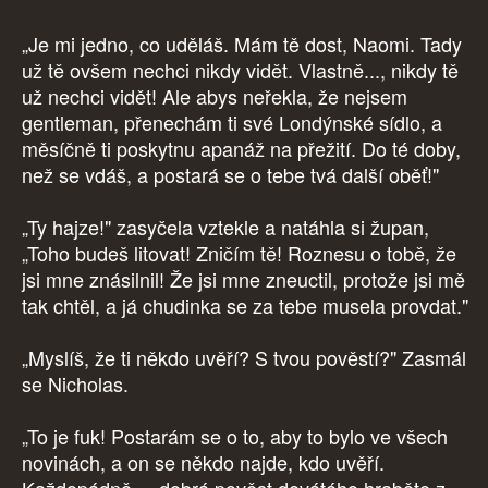
„Je mi jedno, co uděláš. Mám tě dost, Naomi. Tady
už tě ovšem nechci nikdy vidět. Vlastně..., nikdy tě
už nechci vidět! Ale abys neřekla, že nejsem
gentleman, přenechám ti své Londýnské sídlo, a
měsíčně ti poskytnu apanáž na přežití. Do té doby,
než se vdáš, a postará se o tebe tvá další oběť!"
„Ty hajze!" zasyčela vztekle a natáhla si župan,
„Toho budeš litovat! Zničím tě! Roznesu o tobě, že
jsi mne znásilnil! Že jsi mne zneuctil, protože jsi mě
tak chtěl, a já chudinka se za tebe musela provdat."
„Myslíš, že ti někdo uvěří? S tvou pověstí?" Zasmál
se Nicholas.
„To je fuk! Postarám se o to, aby to bylo ve všech
novinách, a on se někdo najde, kdo uvěří.