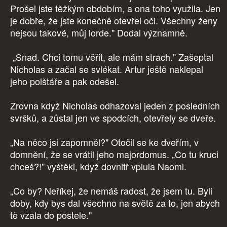
Prošel jste těžkým obdobím, a ona toho využila. Jen
je dobře, že jste konečně otevřel oči. Všechny ženy
nejsou takové, můj lorde." Dodal významně.
„Snad. Chci tomu věřit, ale mám strach." Zašeptal
Nicholas a začal se svlékat. Artur ještě naklepal
jeho polštáře a pak odešel.
Zrovna když Nicholas odhazoval jeden z posledních
svršků, a zůstal jen ve spodcích, otevřely se dveře.
„Na něco jsi zapomněl?" Otočil se ke dveřím, v
domnění, že se vrátil jeho majordomus. „Co tu kruci
chceš?!" vyštěkl, když dovnitř vplula Naomi.
„Co by? Neříkej, že nemáš radost, že jsem tu. Byli
doby, kdy bys dal všechno na světě za to, jen abych
tě vzala do postele."