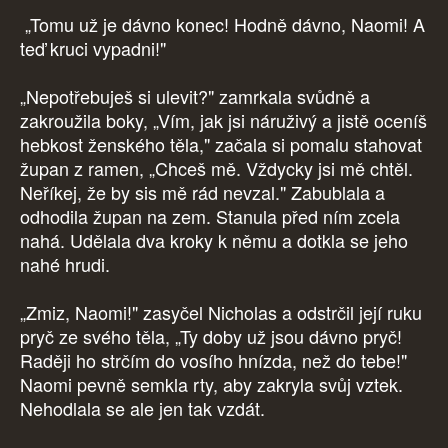
„Tomu už je dávno konec! Hodně dávno, Naomi! A
teď kruci vypadni!"
„Nepotřebuješ si ulevit?" zamrkala svůdně a
zakroužila boky, „Vím, jak jsi náruživý a jistě oceníš
hebkost ženského těla," začala si pomalu stahovat
župan z ramen, „Chceš mě. Vždycky jsi mě chtěl.
Neříkej, že by sis mě rád nevzal." Zabublala a
odhodila župan na zem. Stanula před ním zcela
nahá. Udělala dva kroky k němu a dotkla se jeho
nahé hrudi.
„Zmiz, Naomi!" zasyčel Nicholas a odstrčil její ruku
pryč ze svého těla, „Ty doby už jsou dávno pryč!
Raději ho strčím do vosího hnízda, než do tebe!"
Naomi pevně semkla rty, aby zakryla svůj vztek.
Nehodlala se ale jen tak vzdát.