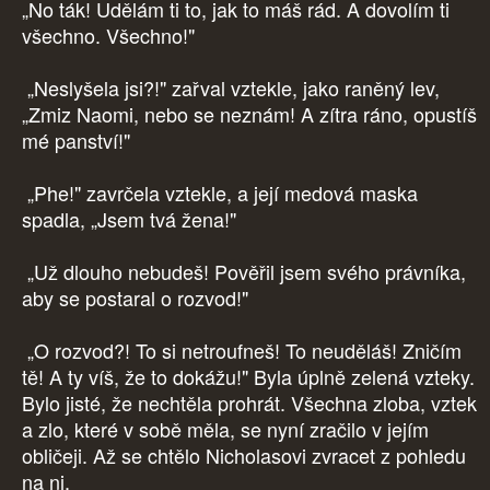
„No ták! Udělám ti to, jak to máš rád. A dovolím ti
všechno. Všechno!"
„Neslyšela jsi?!" zařval vztekle, jako raněný lev,
„Zmiz Naomi, nebo se neznám! A zítra ráno, opustíš
mé panství!"
„Phe!" zavrčela vztekle, a její medová maska
spadla, „Jsem tvá žena!"
„Už dlouho nebudeš! Pověřil jsem svého právníka,
aby se postaral o rozvod!"
„O rozvod?! To si netroufneš! To neuděláš! Zničím
tě! A ty víš, že to dokážu!" Byla úplně zelená vzteky.
Bylo jisté, že nechtěla prohrát. Všechna zloba, vztek
a zlo, které v sobě měla, se nyní zračilo v jejím
obličeji. Až se chtělo Nicholasovi zvracet z pohledu
na ni.