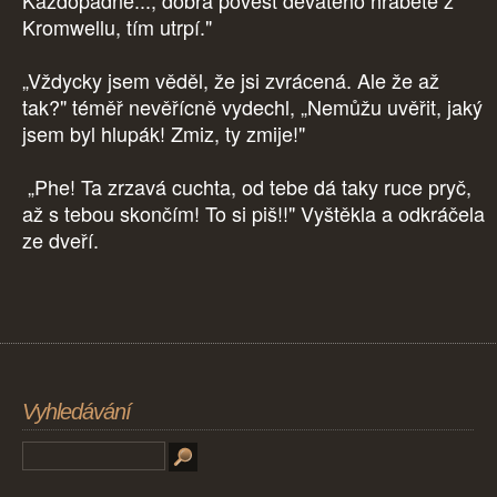
Každopádně..., dobrá pověst devátého hraběte z
Kromwellu, tím utrpí."
„Vždycky jsem věděl, že jsi zvrácená. Ale že až
tak?" téměř nevěřícně vydechl, „Nemůžu uvěřit, jaký
jsem byl hlupák! Zmiz, ty zmije!"
„Phe! Ta zrzavá cuchta, od tebe dá taky ruce pryč,
až s tebou skončím! To si piš!!" Vyštěkla a odkráčela
ze dveří.
Vyhledávání